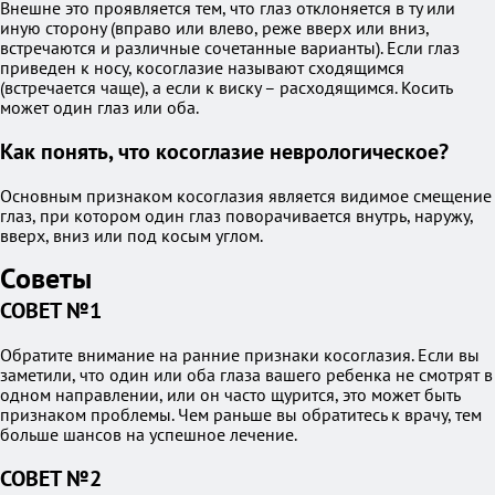
Внешне это проявляется тем, что глаз отклоняется в ту или
иную сторону (вправо или влево, реже вверх или вниз,
встречаются и различные сочетанные варианты). Если глаз
приведен к носу, косоглазие называют сходящимся
(встречается чаще), а если к виску – расходящимся. Косить
может один глаз или оба.
Как понять, что косоглазие неврологическое?
Основным признаком косоглазия является видимое смещение
глаз, при котором один глаз поворачивается внутрь, наружу,
вверх, вниз или под косым углом.
Советы
СОВЕТ №1
Обратите внимание на ранние признаки косоглазия. Если вы
заметили, что один или оба глаза вашего ребенка не смотрят в
одном направлении, или он часто щурится, это может быть
признаком проблемы. Чем раньше вы обратитесь к врачу, тем
больше шансов на успешное лечение.
СОВЕТ №2