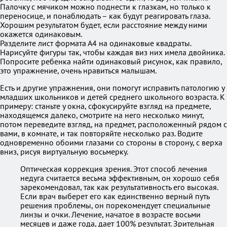
Палочку с мячиком можно поднести к глазкам, но только к
переносице, и понаблюдать – как будут реагировать глаза.
Хорошим результатом будет, если расстояние между ними
окажется одинаковым.
Разделите лист формата А4 на одинаковые квадраты.
Нарисуйте фигуры так, чтобы каждая виз них имела двойника.
Попросите ребенка найти одинаковый рисунок, как правило,
это упражнение, очень нравиться малышам.
Есть и другие упражнения, они помогут исправить патологию у
младших школьников и детей среднего школьного возраста. К
примеру: станьте у окна, сфокусируйте взгляд на предмете,
находящемся далеко, смотрите на него несколько минут,
потом переведите взгляд, на предмет, расположенный рядом с
вами, в комнате, и так повторяйте несколько раз. Водите
одновременно обоими глазами со стороны в сторону, с верха
вниз, рисуя виртуальную восьмерку.
Оптическая коррекция зрения. Этот способ лечения
недуга считается весьма эффективным, он хорошо себя
зарекомендовал, так как результативность его высокая.
Если врач выберет его как единственно верный путь
решения проблемы, он порекомендует специальные
линзы и очки. Лечение, начатое в возрасте восьми
месяцев и даже года, дает 100% результат. Зрительная