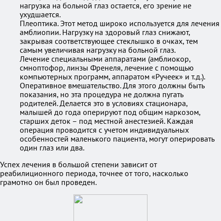
нагрузка на больной глаз остается, его зрение не
ухудшается.
Плеоптика. Этот метод широко используется для лечения
амблиопии. Нагрузку на здоровый глаз снижают,
закрывая соответствующее стеклышко в очках, тем
самым увеличивая нагрузку на больной глаз.
Лечение специальными аппаратами (амблиокор,
смноптофор, линзы Френеля, лечение с помощью
компьютерных программ, аппаратом «Ручеек» и т.д.).
Оперативное вмешательство. Для этого должны быть
показания, но эта процедура не должна пугать
родителей. Делается это в условиях стационара,
малышей до года оперируют под общим наркозом,
старших деток – под местной анестезией. Каждая
операция проводится с учетом индивидуальных
особенностей маленького пациента, могут оперировать
один глаз или два.
Успех лечения в большой степени зависит от
реабилиционного периода, точнее от того, насколько
грамотно он был проведен.