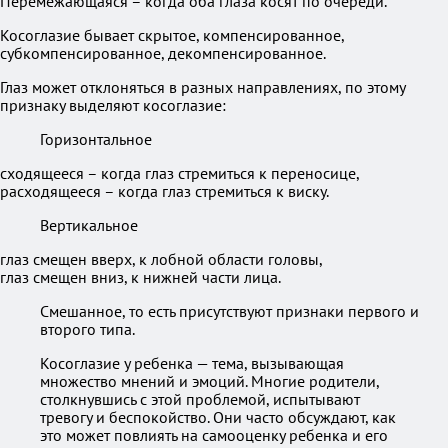
Перемежающаяся – когда оба глаза косят по очереди.
Косоглазие бывает скрытое, компенсированное,
субкомпенсированное, декомпенсированное.
Глаз может отклоняться в разных направлениях, по этому
признаку выделяют косоглазие:
Горизонтальное
сходящееся – когда глаз стремиться к переносице,
расходящееся – когда глаз стремиться к виску.
Вертикальное
глаз смещен вверх, к лобной области головы,
глаз смещен вниз, к нижней части лица.
Смешанное, то есть присутствуют признаки первого и
второго типа.
Косоглазие у ребенка — тема, вызывающая
множество мнений и эмоций. Многие родители,
столкнувшись с этой проблемой, испытывают
тревогу и беспокойство. Они часто обсуждают, как
это может повлиять на самооценку ребенка и его