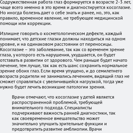
Содружественная работа глаз формируется в возрасте 2-3 лет,
чаще всего именно в это время и диагностируется косоглазие.
Но иногда болезнь дает о себе знать и ранее, но, это, как
правило, временное явление, не требующее медицинской
помощи или коррекции.
Излишне говорить о косметологическом дефекте, каждый
понимает, что детские глазки должны находиться на одном
уровне, и на одинаковом расстоянии от переносицы.
Косоглазие – это заболевание, так как со временем зрение
глаза, у которого есть нарушения, ухудшается, он будет
отставать в развитии от здорового. Чем раньше будет начато
лечение, тем лучше, так как есть шанс сохранить нормальное
зрение обоих глаз. Если время упущено, и до семилетнего
возраста родители не занимались лечением, видящий глаз не
сможет справляться с увеличившейся нагрузкой, тогда уже
нужно будет лечить возникшие патологии зрения.
Врачи отмечают, что косоглазие у детей является
распространенной проблемой, требующей
внимательного подхода. Специалисты
подчеркивают важность ранней диагностики, так
как своевременное вмешательство может
значительно улучшить зрительные функции и
предотвратить развитие амблиопии. Врачи