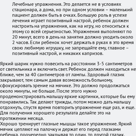
Лечебные упражнения. Это делается не в условиях
стационара, а дома, но при одном условии – маленький
пациент должен быть в очках. Большую роль в успехе
лечения играет позитивный настрой, ребенок должен
настроить на упражнения, как на игру, но относиться к
этому со всей серьезностью. Упражнения выполняют по
20 минут, всего в день на занятия должно уходить около
2 часов. Если ребенок хочет держать в руках в это время
свою любимую игрушку, не запрещайте ему, главное –
позитивный настрой, и никаких капризов.
Яркий шарик нужно повесить на расстоянии 3-5 сантиметров
от светильника и включить свет. Ребенок должен находиться не
ближе, чем за 40 сантиметров от лампы. Здоровый глазик
закрывают, тем самым давая возможность больному,
сфокусировать зрение на мячике. Это должно продолжаться
около минуты, не больше. После этого нужно
продемонстрировать малышу яркие картинки, которые бы ему
понравились. Так делают трижды, потом можно дать малышу
отдохнуть, спустя время повторить упражнение еще раз, и еще.
Для получения хорошего результата делайте это на
протяжении месяца.
Хорошо тренирует глазные мышцы такое упражнение. Яркий
мячик цепляют на палочку и держат его перед глазками
ребенка, поочередно закрывая то один, то другой глазик.