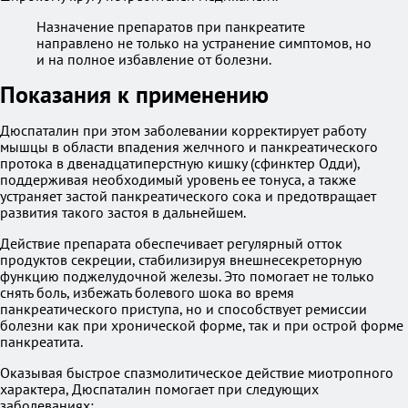
Назначение препаратов при панкреатите
направлено не только на устранение симптомов, но
и на полное избавление от болезни.
Показания к применению
Дюспаталин при этом заболевании корректирует работу
мышцы в области впадения желчного и панкреатического
протока в двенадцатиперстную кишку (сфинктер Одди),
поддерживая необходимый уровень ее тонуса, а также
устраняет застой панкреатического сока и предотвращает
развития такого застоя в дальнейшем.
Действие препарата обеспечивает регулярный отток
продуктов секреции, стабилизируя внешнесекреторную
функцию поджелудочной железы. Это помогает не только
снять боль, избежать болевого шока во время
панкреатического приступа, но и способствует ремиссии
болезни как при хронической форме, так и при острой форме
панкреатита.
Оказывая быстрое спазмолитическое действие миотропного
характера, Дюспаталин помогает при следующих
заболеваниях: