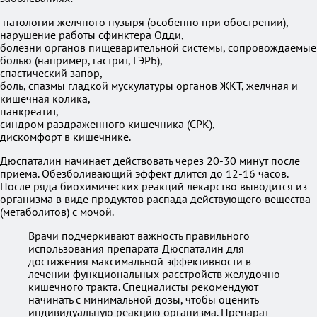
патологии желчного пузыря (особенно при обострении),
нарушение работы сфинктера Одди,
болезни органов пищеварительной системы, сопровождаемые
болью (например, гастрит, ГЭРБ),
спастический запор,
боль, спазмы гладкой мускулатуры органов ЖКТ, желчная и
кишечная колика,
панкреатит,
синдром раздраженного кишечника (СРК),
дискомфорт в кишечнике.
Дюспаталин начинает действовать через 20-30 минут после
приема. Обезболивающий эффект длится до 12-16 часов.
После ряда биохимических реакций лекарство выводится из
организма в виде продуктов распада действующего вещества
(метаболитов) с мочой.
Врачи подчеркивают важность правильного
использования препарата Дюспаталин для
достижения максимальной эффективности в
лечении функциональных расстройств желудочно-
кишечного тракта. Специалисты рекомендуют
начинать с минимальной дозы, чтобы оценить
индивидуальную реакцию организма. Препарат