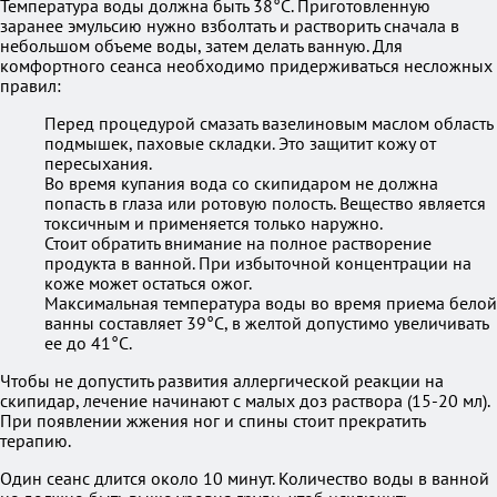
Температура воды должна быть 38°С. Приготовленную
заранее эмульсию нужно взболтать и растворить сначала в
небольшом объеме воды, затем делать ванную. Для
комфортного сеанса необходимо придерживаться несложных
правил:
Перед процедурой смазать вазелиновым маслом область
подмышек, паховые складки. Это защитит кожу от
пересыхания.
Во время купания вода со скипидаром не должна
попасть в глаза или ротовую полость. Вещество является
токсичным и применяется только наружно.
Стоит обратить внимание на полное растворение
продукта в ванной. При избыточной концентрации на
коже может остаться ожог.
Максимальная температура воды во время приема белой
ванны составляет 39°С, в желтой допустимо увеличивать
ее до 41°С.
Чтобы не допустить развития аллергической реакции на
скипидар, лечение начинают с малых доз раствора (15-20 мл).
При появлении жжения ног и спины стоит прекратить
терапию.
Один сеанс длится около 10 минут. Количество воды в ванной