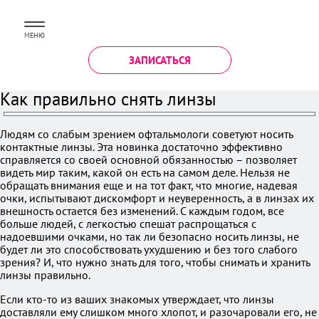
МЕНЮ
ЗАПИСАТЬСЯ
Как правильно снять линзы
Людям со слабым зрением офтальмологи советуют носить
контактные линзы. Эта новинка достаточно эффективно
справляется со своей основной обязанностью – позволяет
видеть мир таким, какой он есть на самом деле. Нельзя не
обращать внимания еще и на тот факт, что многие, надевая
очки, испытывают дискомфорт и неуверенность, а в линзах их
внешность остается без изменений. С каждым годом, все
больше людей, с легкостью спешат распрощаться с
надоевшими очками, но так ли безопасно носить линзы, не
будет ли это способствовать ухудшению и без того слабого
зрения? И, что нужно знать для того, чтобы снимать и хранить
линзы правильно.
Если кто-то из ваших знакомых утверждает, что линзы
доставляли ему слишком много хлопот, и разочаровали его, не