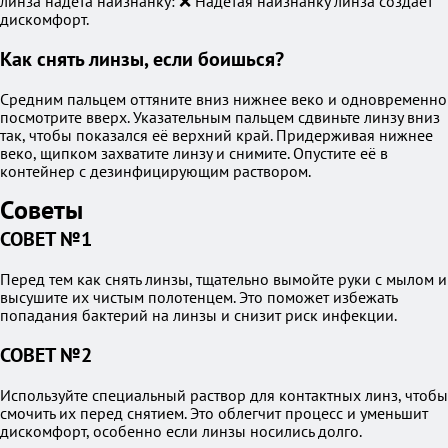
линза надета наизнанку: ❌ Надетая наизнанку линза создает
дискомфорт.
Как снять линзы, если боишься?
Средним пальцем оттяните вниз нижнее веко и одновременно
посмотрите вверх. Указательным пальцем сдвиньте линзу вниз
так, чтобы показался её верхний край. Придерживая нижнее
веко, щипком захватите линзу и снимите. Опустите её в
контейнер с дезинфицирующим раствором.
Советы
СОВЕТ №1
Перед тем как снять линзы, тщательно вымойте руки с мылом и
высушите их чистым полотенцем. Это поможет избежать
попадания бактерий на линзы и снизит риск инфекции.
СОВЕТ №2
Используйте специальный раствор для контактных линз, чтобы
смочить их перед снятием. Это облегчит процесс и уменьшит
дискомфорт, особенно если линзы носились долго.