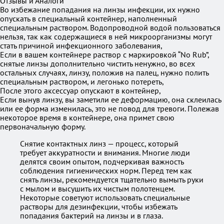
Отзывы и Аналоги
Во избежание попадания на линзы инфекции, их нужно
опускать в специальный контейнер, наполненный
специальным раствором. Водопроводной водой пользоваться
нельзя, так как содержащиеся в ней микроорганизмы могут
стать причиной инфекционного заболевания,
Если в вашем контейнере раствор с маркировкой “No Rub”,
снятые линзы дополнительно чистить ненужно, во всех
остальных случаях, линзу, положив на палец, нужно полить
специальным раствором, и легонько потереть,
После этого аксессуар опускают в контейнер,
Если вынув линзу, вы заметили ее деформацию, она склеилась
или ее форма изменилась, это не повод для тревоги. Полежав
некоторое время в контейнере, она примет свою
первоначальную форму.
Снятие контактных линз — процесс, который
требует аккуратности и внимания. Многие люди
делятся своим опытом, подчеркивая важность
соблюдения гигиенических норм. Перед тем как
снять линзы, рекомендуется тщательно вымыть руки
с мылом и высушить их чистым полотенцем.
Некоторые советуют использовать специальные
растворы для дезинфекции, чтобы избежать
попадания бактерий на линзы и в глаза.