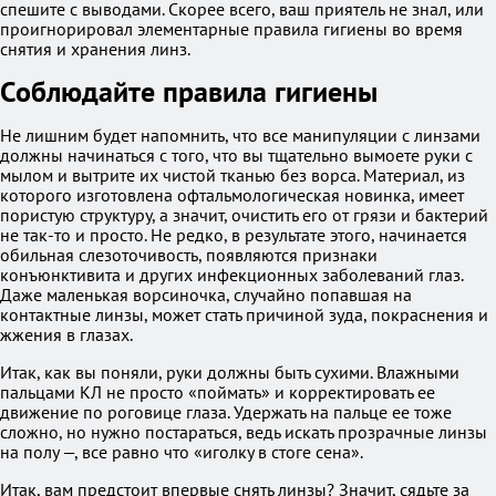
спешите с выводами. Скорее всего, ваш приятель не знал, или
проигнорировал элементарные правила гигиены во время
снятия и хранения линз.
Соблюдайте правила гигиены
Не лишним будет напомнить, что все манипуляции с линзами
должны начинаться с того, что вы тщательно вымоете руки с
мылом и вытрите их чистой тканью без ворса. Материал, из
которого изготовлена офтальмологическая новинка, имеет
пористую структуру, а значит, очистить его от грязи и бактерий
не так-то и просто. Не редко, в результате этого, начинается
обильная слезоточивость, появляются признаки
конъюнктивита и других инфекционных заболеваний глаз.
Даже маленькая ворсиночка, случайно попавшая на
контактные линзы, может стать причиной зуда, покраснения и
жжения в глазах.
Итак, как вы поняли, руки должны быть сухими. Влажными
пальцами КЛ не просто «поймать» и корректировать ее
движение по роговице глаза. Удержать на пальце ее тоже
сложно, но нужно постараться, ведь искать прозрачные линзы
на полу —, все равно что «иголку в стоге сена».
Итак, вам предстоит впервые снять линзы? Значит, сядьте за