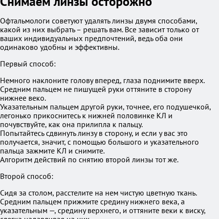
Снимаем линзы осторожно
Офтальмологи советуют удалять линзы двумя способами,
какой из них выбрать – решать вам. Все зависит только от
ваших индивидуальных предпочтений, ведь оба они
одинаково удобны и эффективны.
Первый способ:
Немного наклоните голову вперед, глаза поднимите вверх.
Средним пальцем не пишущей руки оттяните в сторону
нижнее веко.
Указательным пальцем другой руки, точнее, его подушечкой,
легонько прикоснитесь к нижней половинке КЛ и
почувствуйте, как она прилипла к пальцу.
Попытайтесь сдвинуть линзу в сторону, и если у вас это
получается, значит, с помощью большого и указательного
пальца зажмите КЛ и снимите.
Алгоритм действий по снятию второй линзы тот же.
Второй способ:
Сидя за столом, расстелите на нем чистую цветную ткань.
Средним пальцем прижмите средину нижнего века, а
указательным —, средину верхнего, и оттяните веки к виску,