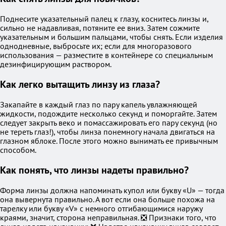
Поднесите указательный палец к глазу, коснитесь линзы и,
сильно не надавливая, потяните ее вниз. Затем сожмите
указательным и большим пальцами, чтобы снять. Если изделия
однодневные, выбросьте их; если для многоразового
использования — разместите в контейнере со специальным
дезинфицирующим раствором.
Как легко вытащить линзу из глаза?
Закапайте в каждый глаз по пару капель увлажняющей
жидкости, подождите несколько секунд и поморгайте. Затем
следует закрыть веко и помассажировать его пару секунд (но
не тереть глаз!), чтобы линза понемногу начала двигаться на
глазном яблоке. После этого можно вынимать ее привычным
способом.
Как понять, что линзы надеты правильно?
Форма линзы должна напоминать купол или букву «U» — тогда
она вывернута правильно. А вот если она больше похожа на
тарелку или букву «V» с немного отгибающимися наружу
краями, значит, сторона неправильная. ❎ Признаки того, что