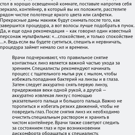
стол в хорошо освещенной комнате, поставьте напротив себя
зеркало, контейнер, в который вы их положите, расстелите
рядом чистое полотенце яркого цвета или салфетки.
Прекрасные дамы макияж будут снимать после того, как
завершится процедура, а вот волосы лучше подобрать в пучок.
Да, и еще одна рекомендация – как говорил один известный
персонаж мультфильма: «…спокойствие, и только спокойствие
…». Ведь если вы будете суетиться, спешить и нервничать,
процедура займет немало сил и времени.
Врачи подчеркивают, что правильное снятие
контактных линз является важной частью ухода за
зрением. Специалисты рекомендуют начинать
процесс с тщательного мытья рук с мылом, чтобы
избежать попадания бактерий на линзы и в глаза.
Затем следует аккуратно снять первую линзу,
придерживая веки одной рукой, а другой —
аккуратно извлекая линзу с помощью
указательного пальца и большого пальца. Важно не
торопиться и избегать резких движений, чтобы не
повредить глаз. После снятия линз их необходимо
очистить специальным раствором и хранить в
чистом контейнере. Врачи также советуют следить
за состоянием глаз и при возникновении
дискомфорта обращаться к специалисту.