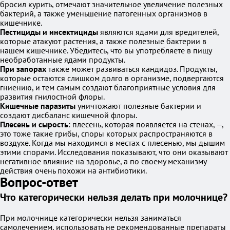
бросил курить, отмечают значительное увеличение полезных
бактерий, а также уменьшение патогенных организмов в
кишечнике.
Пестициды и инсектициды
являются ядами для вредителей,
которые атакуют растения, а также полезные бактерии в
нашем кишечнике. Убедитесь, что вы употребляете в пищу
необработанные ядами продукты.
При запорах
также может развиваться кандидоз. Продукты,
которые остаются слишком долго в организме, подвергаются
гниению, и тем самым создают благоприятные условия для
развития гнилостной флоры.
Кишечные паразиты
уничтожают полезные бактерии и
создают дисбаланс кишечной флоры.
Плесень и сырость
: плесень, которая появляется на стенах, —,
это тоже такие грибы, споры которых распространяются в
воздухе. Когда мы находимся в местах с плесенью, мы дышим
этими спорами. Исследования показывают, что они оказывают
негативное влияние на здоровье, а по своему механизму
действия очень похожи на антибиотики.
Вопрос-ответ
Что категорически нельзя делать при молочнице?
При молочнице категорически нельзя заниматься
самолечением, использовать не рекомендованные препараты