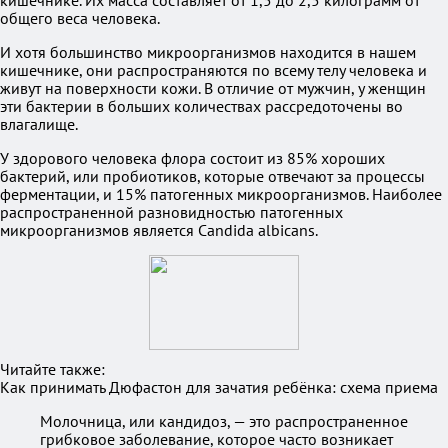
кишечнике. Их масса составляет от 1,5 до 2,5 килограмм от
общего веса человека.
И хотя большинство микроорганизмов находится в нашем
кишечнике, они распространяются по всему телу человека и
живут на поверхности кожи. В отличие от мужчин, у женщин
эти бактерии в больших количествах рассредоточены во
влагалище.
У здорового человека флора состоит из 85% хороших
бактерий, или пробиотиков, которые отвечают за процессы
ферментации, и 15% патогенных микроорганизмов. Наиболее
распространенной разновидностью патогенных
микроорганизмов является Candida albicans.
Читайте также:
Как принимать Дюфастон для зачатия ребёнка: схема приема
Молочница, или кандидоз, — это распространенное
грибковое заболевание, которое часто возникает