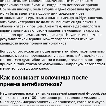
незначительном заболевании. Некоторые медики также
прописывают антибиотики, когда на то нет веских причин.
Обычный насморк, боль в горле и даже серьезная простуда
могут быть вылечены подручными средствами без
использования серьезных и опасных лекарств. Ну и, конечно,
антибиотикотерапия не должна назначаться для лечения
обычных угрей и прыщей. А меж тем, многие дерматологи и
впрямь прописывают своим пациентам мощные лекарства,
заставляя принимать их месяц или два. Неудивительно, что в
результате такой терапии может потребоваться лечение
кандидоза после приема антибиотиков.
Вопрос о том, может ли после приема антибиотиков появиться
кандидоз, всегда предполагает утвердительный ответ. Какова
же связь между антибиотиками и кандидозом, и что пить при
приеме антибиотиков от молочницы? Попробуем разобраться
в этом вопросе досконально.
Как возникает молочница после
приема антибиотиков?
Наш кишечник населен так называемой кишечной флорой. Эта
флора состоит из 100 триллионов (то есть одного миллиона
миллиардов) микроскопических организмов, которые живут в