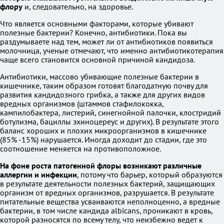
флору
и, следовательно, на здоровье.
Что является основными факторами, которые убивают
полезные бактерии? Конечно, антибиотики. Пока вы
раздумываете над тем, может ли от антибиотиков появиться
молочница, ученые отмечают, что именно антибиотикотерапия
чаще всего становится основной причиной кандидоза.
Антибиотики, массово убивающие полезные бактерии в
кишечнике, таким образом готовят благодатную почву для
развития кандидозного грибка, а также для других видов
вредных организмов (штаммов стафилококка,
кампилобактера, листерий, синегнойной палочки, клостридий
ботулизма, бациллы эхиноцереус и других). В результате этого
баланс хороших и плохих микроорганизмов в кишечнике
(85% -15%) нарушается. Иногда доходит до стадии, где это
соотношение меняется на противоположное.
На фоне роста патогенной флоры возникают различные
аллергии и инфекции
, потому что барьер, который образуются
в результате деятельности полезных бактерий, защищающих
организм от вредных организмов, разрушается. В результате
питательные вещества усваиваются неполноценно, а вредные
бактерии, в том числе кандида albicans, проникают в кровь,
которой разносятся по всему телу, что неизбежно ведет к