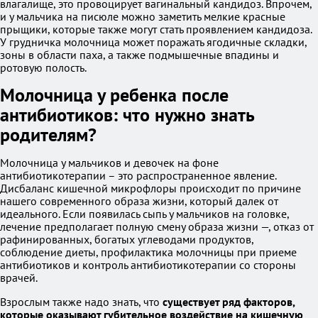
влагалище, это провоцирует вагинальный кандидоз. Впрочем,
и у мальчика на писюле можно заметить мелкие красные
прыщики, которые также могут стать проявлением кандидоза.
У грудничка молочница может поражать ягодичные складки,
зоны в области паха, а также подмышечные впадины и
ротовую полость.
Молочница у ребенка после
антибиотиков: что нужно знать
родителям?
Молочница у мальчиков и девочек на фоне
антибиотикотерапии – это распространенное явление.
Дисбаланс кишечной микрофлоры происходит по причине
нашего современного образа жизни, который далек от
идеального. Если появилась сыпь у мальчиков на головке,
лечение предполагает полную смену образа жизни —, отказ от
рафинированных, богатых углеводами продуктов,
соблюдение диеты, профилактика молочницы при приеме
антибиотиков и контроль антибиотикотерапии со стороны
врачей.
Взрослым также надо знать, что
существует ряд факторов,
которые оказывают губительное воздействие на кишечную