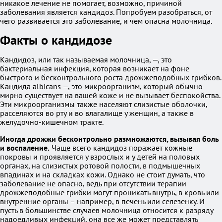
никакое лечение не помогает, возможно, причиной
заболевания является кандидоз. Попробуем разобраться, от
чего развивается это заболевание, и чем опасна молочница.
Факты о кандидозе
Кандидоз, или так называемая молочница, —, это
бактериальная инфекция, которая возникает на фоне
быстрого и бесконтрольного роста дрожжеподобных грибков.
Кандида albicans —, это микроорганизм, который обычно
мирно существует на вашей коже и не вызывает беспокойства.
Эти микроорганизмы также населяют слизистые оболочки,
расселяются во рту и во влагалище у женщин, а также в
желудочно-кишечном тракте.
Иногда дрожжи бесконтрольно размножаются, вызывая боль
и воспаление.
Чаще всего кандидоз поражает кожные
покровы и проявляется у взрослых и у детей на половых
органах, на слизистых ротовой полости, в подмышечных
впадинах и на складках кожи. Однако не стоит думать, что
заболевание не опасно, ведь при отсутствии терапии
дрожжеподобные грибки могут проникать внутрь, в кровь или
внутренние органы – например, в печень или селезенку. И
пусть в большинстве случаев молочница относится к разряду
надоедливых инфекций, она все же может представлять