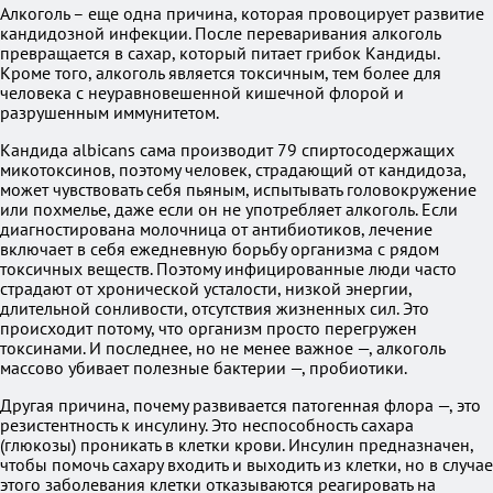
Алкоголь – еще одна причина, которая провоцирует развитие
кандидозной инфекции. После переваривания алкоголь
превращается в сахар, который питает грибок Кандиды.
Кроме того, алкоголь является токсичным, тем более для
человека с неуравновешенной кишечной флорой и
разрушенным иммунитетом.
Кандида albicans сама производит 79 спиртосодержащих
микотоксинов, поэтому человек, страдающий от кандидоза,
может чувствовать себя пьяным, испытывать головокружение
или похмелье, даже если он не употребляет алкоголь. Если
диагностирована молочница от антибиотиков, лечение
включает в себя ежедневную борьбу организма с рядом
токсичных веществ. Поэтому инфицированные люди часто
страдают от хронической усталости, низкой энергии,
длительной сонливости, отсутствия жизненных сил. Это
происходит потому, что организм просто перегружен
токсинами. И последнее, но не менее важное —, алкоголь
массово убивает полезные бактерии —, пробиотики.
Другая причина, почему развивается патогенная флора —, это
резистентность к инсулину. Это неспособность сахара
(глюкозы) проникать в клетки крови. Инсулин предназначен,
чтобы помочь сахару входить и выходить из клетки, но в случае
этого заболевания клетки отказываются реагировать на