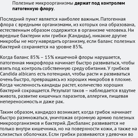
Полезные микроорганизмы
держат под контролем
патогенную флору
.
Последний пункт является наиболее важным. Патогенная
флора с вредными организмами, из которых она образована,
естественным образом содержится в организме человека. Ни
вредные бактерии или грибки (Кандиды), никакие другие
микробы не могу навредить организму, если баланс полезных
бактерий сохраняется на уровне 85%.
Когда баланс 85% – 15% кишечной флоры нарушается,
патогенная микрофлора начинает быстро развиваться, чтобы
взять под контроль собственную среду обитания. У грибков
Candida albicans есть потенциал, чтобы расти и развиваться
очень быстро, превращаясь из хороших микробов в плохие.
Когда численность кандиды растет, количество хороших
бактерий сокращается. Результат таков – наблюдается вздутие
живота, развитие кишечных паразитов, аллергия, пищевая
непереносимость и даже рак.
Таким образом, кандидоз возникает, когда грибок начинает
быстро размножаться, уничтожая огромную армию полезных
микроорганизмов и бактерий. Дисбаланс развивается не
только внутри кишечника, но на поверхности кожи, а также на
слизистых оболочках. Если грибки развиваются у девочки во