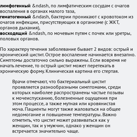
лимфогенный
&ndash, по лимфатическим сосудам с очагов
воспаления в органах малого таза,
гематогенный
&ndash, бактерии проникают с кровотоком из
очагов инфекции, присутствующих в организме (с ЖКТ,
органов дыхания),
восходящий
&ndash, по мочевым путям с почек или уретры,
половых органов.
По характеру течения заболевание бывает 2 видов: острый и
хронический цистит. Острое воспаление начинается внезапно.
Симптомы достаточно сильно выражены. Если вовремя не
начать лечение, то острый цистит может перетекать в
хроническую форму. Клиническая картина его стертая.
Врачи отмечают, что бактериальный цистит
проявляется разнообразными симптомами, среди
которых наиболее распространены частые позывы
к мочеиспусканию, болезненные ощущения при
этом процессе, а также мутная или кровянистая
моча. Пациенты могут также жаловаться на общее
недомогание и повышение температуры. Важно
отметить, что цистит может развиваться как у
женщин, так и у мужчин, однако у женщин он
встречается значительно чаще.