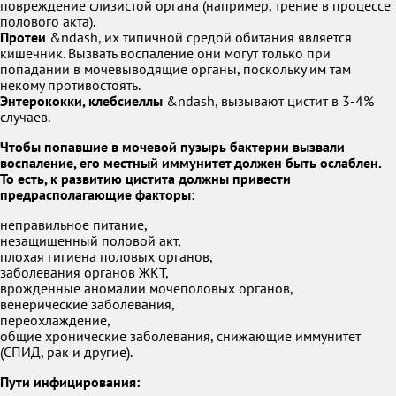
повреждение слизистой органа (например, трение в процессе
полового акта).
Протеи
&ndash, их типичной средой обитания является
кишечник. Вызвать воспаление они могут только при
попадании в мочевыводящие органы, поскольку им там
некому противостоять.
Энтерококки, клебсиеллы
&ndash, вызывают цистит в 3-4%
случаев.
Чтобы попавшие в мочевой пузырь бактерии вызвали
воспаление, его местный иммунитет должен быть ослаблен.
То есть, к развитию цистита должны привести
предрасполагающие факторы:
неправильное питание,
незащищенный половой акт,
плохая гигиена половых органов,
заболевания органов ЖКТ,
врожденные аномалии мочеполовых органов,
венерические заболевания,
переохлаждение,
общие хронические заболевания, снижающие иммунитет
(СПИД, рак и другие).
Пути инфицирования: