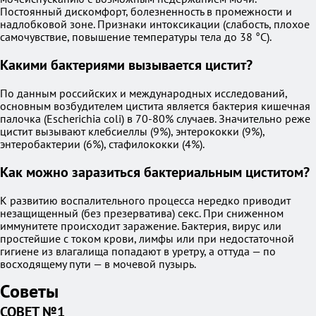
Постоянный дискомфорт, болезненность в промежности и
надлобковой зоне. Признаки интоксикации (слабость, плохое
самочувствие, повышение температуры тела до 38 °С).
Какими бактериями вызывается цистит?
По данным российских и международных исследований,
основным возбудителем цистита является бактерия кишечная
палочка (Escherichia coli) в 70-80% случаев. Значительно реже
цистит вызывают клебсиеллы (9%), энтерококки (9%),
энтеробактерии (6%), стафилококки (4%).
Как можно заразиться бактериальным циститом?
К развитию воспалительного процесса нередко приводит
незащищенный (без презерватива) секс. При сниженном
иммунитете происходит заражение. Бактерия, вирус или
простейшие с током крови, лимфы или при недостаточной
гигиене из влагалища попадают в уретру, а оттуда — по
восходящему пути — в мочевой пузырь.
Советы
СОВЕТ №1