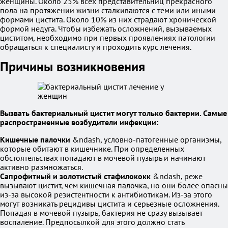
женщины. Около 25% всех представительниц прекрасного
пола на протяжении жизни сталкиваются с теми или иными
формами цистита. Около 10% из них страдают хронической
формой недуга. Чтобы избежать осложнений, вызываемых
циститом, необходимо при первых проявлениях патологии
обращаться к специалисту и проходить курс лечения.
Причины возникновения
Вызвать бактериальный цистит могут только бактерии. Самые
распространенные возбудители инфекции:
Кишечные палочки
&ndash, условно-патогенные организмы,
которые обитают в кишечнике. При определенных
обстоятельствах попадают в мочевой пузырь и начинают
активно размножаться.
Сапрофитный и золотистый стафилококк
&ndash, реже
вызывают цистит, чем кишечная палочка, но они более опасны
из-за высокой резистентности к антибиотикам. Из-за этого
могут возникать рецидивы цистита и серьезные осложнения.
Попадая в мочевой пузырь, бактерия не сразу вызывает
воспаление. Предпосылкой для этого должно стать