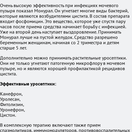
Очень высокую эффективность при инфекциях мочевого
пузыря показал Монурал. Он угнетает многие виды бактерий,
которые являются возбудителями цистита. В состав препарата
входит фосфомицин. Это вещество, которое уже спустя пару
часов после приема средства начинает борьбу с инфекцией.
Уже на второй день наступает выздоровление. Принимать
Монурал лучше на пустой желудок. Средство разрешено
беременным женщинам, начиная со 2 триместра и детям
старше 5 лет.
Дополнительно можно принимать растительные уросептики.
Они не только угнетают патогенную микрофлору в мочевом
пузыре, но и являются хорошей профилактикой рецидивов
цистита.
Эффективные уросептики:
Канефрон,
Уролесан,
Фитолизин,
Уронефрон,
Цистон.
В комплексную терапию включают также прием
спазмолитиков, иммуномодуляторов, противовоспалительных