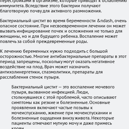
перестройками в организме, которые приводят к ослаблению
иммунитета. Вследствие этого бактерии получают
благотворную почву для активного размножения.
Бактериальный цистит во время беременности &ndash, очень
опасное состояние. При несвоевременном лечении он может
вызвать инфицирование почек и осложнения не только для
женщины, но и для будущего ребенка. Воспаление может
повлечь за собой преждевременные роды.
К лечению беременных нужно подходить с большой
осторожностью. Многие антибактериальные препараты в этот
период запрещены, поскольку могут оказать негативное
воздействие на плод. Врач может назначить
антихолинергетики, спазмолитики, препараты для
расслабления стенок пузыря.
Бактериальный цистит — это воспаление мочевого
пузыря, вызванное инфекцией. Люди,
столкнувшиеся с этой проблемой, часто описывают
симптомы как резкие и болезненные. Основные
проявления включают частые позывы к
мочеиспусканию, жжение при мочеиспускании и
болезненные ощущения внизу живота. Некоторые
пациенты отмечают мутную мочу и даже примесь
крови.