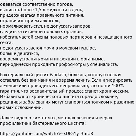
одеваться соответственно погоде,
выпивать более 1,5 л жидкости в день,
придерживаться правильного питания,
ограничить прием алкоголь,
нормализовать стул, не допускать запоров,
следить за гигиеной половых органов,
избегать частой смены половых партнеров и незащищенного
секса,
не допускать застоя мочи в мочевом пузыре,
больше двигаться,
вовремя устранять очаги инфекции в организме,
периодически проходить профосмотры у специалиста.
Бактериальный цистит &ndash, болезнь, которую нельзя
оставлять без внимания и вовремя лечить. Если игнорировать
лечение или проводить его неправильно, это почти 100%
гарантия, что воспалительный процесс станет хроническим.
Избавиться от хронического цистита гораздо сложнее,
рецидивы заболевания могут становиться толчком к развитию
новых осложнений.
Далее видео о симптомах, методах лечения и мерах
профилактики бактериального цистита:
https://youtube.com/watch?v=xDPa1y_3mU8