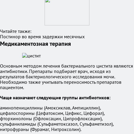
Читайте также:
Постинор во время задержки месячных
Медикаментозная терапия
Основным методом лечения бактериального цистита являются
антибиотики. Препараты подбирает врач, исходя из
результатов бактериологического исследования мочи.
Необходимо также учитывать переносимость препаратов
пациентом.
Чаще назначают следующие группы антибиотиков:
аминопенициллины (Амоксиклав, Ампициллин),
цефалоспорины (Цефатоксим, Цефикс, Цефорал),
фторхинолоны (Офлоксацин, Ципрофлоксацин),
сульфаниламиды (Сульфаметоксазол, Сульфаметизол),
нитрофураны (Фурамаг, Нитроксолин).