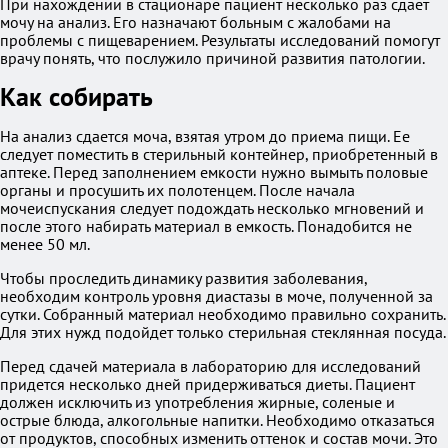
При нахождении в стационаре пациент несколько раз сдает
мочу на анализ. Его назначают больным с жалобами на
проблемы с пищеварением. Результаты исследований помогут
врачу понять, что послужило причиной развития патологии.
Как собирать
На анализ сдается моча, взятая утром до приема пищи. Ее
следует поместить в стерильный контейнер, приобретенный в
аптеке. Перед заполнением емкости нужно вымыть половые
органы и просушить их полотенцем. После начала
мочеиспускания следует подождать несколько мгновений и
после этого набирать материал в емкость. Понадобится не
менее 50 мл.
Чтобы проследить динамику развития заболевания,
необходим контроль уровня диастазы в моче, полученной за
сутки. Собранный материал необходимо правильно сохранить.
Для этих нужд подойдет только стерильная стеклянная посуда.
Перед сдачей материала в лабораторию для исследований
придется несколько дней придерживаться диеты. Пациент
должен исключить из употребления жирные, соленые и
острые блюда, алкогольные напитки. Необходимо отказаться
от продуктов, способных изменить оттенок и состав мочи. Это