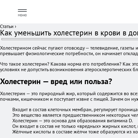
МЕНЮ
Статьи
›
Как уменьшить холестерин в крови в д
Холестерином сейчас пугают отовсюду — телевидение, газеты и
превышает физиологические потребности, он начинает отклады
Что такое холестерин? Какова норма его потребления? Как эт
условиях не допустить возникновения атеросклеротических бл
Холестерин — вред или польза?
Холестерин — это природный жир, который содержится во все
почками, кишечником и поступает извне с пищей. Зачем он ну
Входит в состав клеточных мембран, регулирует проница
Это вещество является предшественником некоторых чело
Холестерин — это основа для образования витамина D.
Он входит в состав не только «вредных» жирных кислот,
Жёлчные кислоты в составе жёлчи тоже образуются из хо