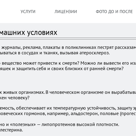
УСЛУГИ
ЛИЦЕНЗИИ
ФОТО ДО И ПОСЛЕ
омашних условиях
 журналы, реклама, плакаты в поликлиниках пестрят рассказами
ваться в сосудах и тканях, вызывая атеросклероз.
о вещество может привести к смерти? Можно ли вывести его и
яшек и защитить себя и своих близких от ранней смерти?
х живых организмах. В человеческом организме он вырабатыв
жен человеку?
емость, обеспечивает их температурную устойчивость, защиту э
веческих гормонов, например, альдостерон, половые (прогесте
 но и «полезных» — липопротеинов высокой плотности.
лестерина.