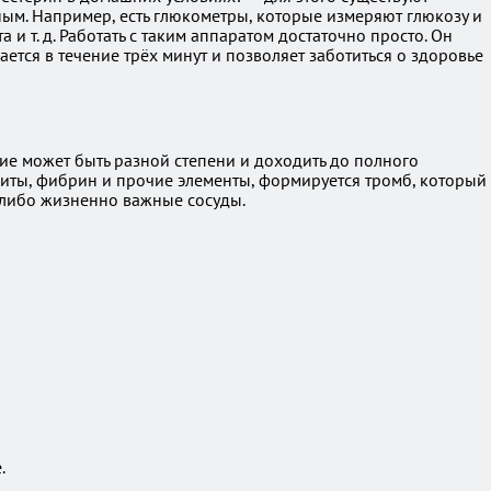
ым. Например, есть глюкометры, которые измеряют глюкозу и
 т. д. Работать с таким аппаратом достаточно просто. Он
ется в течение трёх минут и позволяет заботиться о здоровье
ние может быть разной степени и доходить до полного
оциты, фибрин и прочие элементы, формируется тромб, который
е-либо жизненно важные сосуды.
.