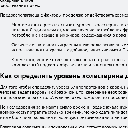
сахарный диабет,
заболевания почек.
Предрасполагающие факторы продолжают действовать совмест
Многие люди стремятся снизить уровень холестерина в 
питания. Люди отмечают, что увеличение потребления фр
потребление насыщенных жиров, содержащихся в красно
Физическая активность играет важную роль: регулярные
использования натуральных добавок, таких как омега-3 
Кроме того, многие отмечают важность контроля стресса 
комплексный подход к образу жизни и внимательное от
Как определить уровень холестерина 
Для того чтобы определить уровень липопротеинов в крови, н
человек ведёт здоровый образ жизни, то измерение необходи
эти показатели раз в год. А если человек пожилой, то проход
Но исследования занимают немало времени, ведь сначала нужно
возможность потратить столько времени. Можно сдать липидог
итоге большинство людей игнорируют рекомендации и не кон
Благодаря современным технологиям, существует возможность 