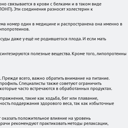
оно связывается в крови с белками и в таком виде
ЛОНП). Эти соединения разносят холестерин к
ема номер один в медицине и распространена она именно в
липопротеинов.
суды даже у ещё не родившегося плода. И если мать
 синтезируются полезные вещества. Кроме того, липопротеины
 Прежде всего, важно обратить внимание на питание.
профиль. Специалисты также советуют ограничить
которые часто встречаются в обработанных продуктах.
ражнения, такие как ходьба, бег или плавание,
жность поддержания здорового веса, так как избыточные
 оказать положительное влияние на уровень
 Врачи рекомендуют практиковать методы релаксации,