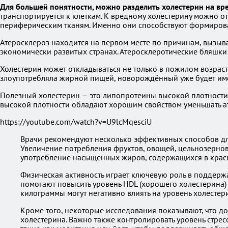
Для большей понятности, можно разделить холестерин на вр
транспортируется к клеткам. К вредному холестерину можно о
периферическим тканям. Именно они способствуют формирова
Атеросклероз находится на первом месте по причинам, вызыв
экономически развитых странах. Атеросклеротические бляшки 
Холестерин может откладываться не только в пожилом возрасте
злоупотребляла жирной пищей, новорождённый уже будет име
Полезный холестерин — это липопротеины высокой плотности (
высокой плотности обладают хорошим свойством уменьшать а
https://youtube.com/watch?v=U9lcMqesciU
Врачи рекомендуют несколько эффективных способов для
Увеличение потребления фруктов, овощей, цельнозерно
употребление насыщенных жиров, содержащихся в красно
Физическая активность играет ключевую роль в поддержа
помогают повысить уровень HDL (хорошего холестерина) 
килограммы могут негативно влиять на уровень холестер
Кроме того, некоторые исследования показывают, что д
холестерина. Важно также контролировать уровень стрес