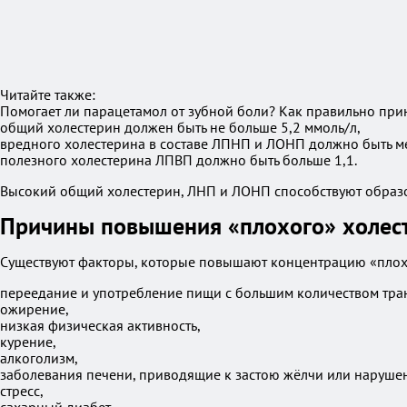
Читайте также:
Помогает ли парацетамол от зубной боли? Как правильно при
общий холестерин должен быть не больше 5,2 ммоль/л,
вредного холестерина в составе ЛПНП и ЛОНП должно быть ме
полезного холестерина ЛПВП должно быть больше 1,1.
Высокий общий холестерин, ЛНП и ЛОНП способствуют образо
Причины повышения «плохого» холес
Существуют факторы, которые повышают концентрацию «плох
переедание и употребление пищи с большим количеством тран
ожирение,
низкая физическая активность,
курение,
алкоголизм,
заболевания печени, приводящие к застою жёлчи или наруше
стресс,