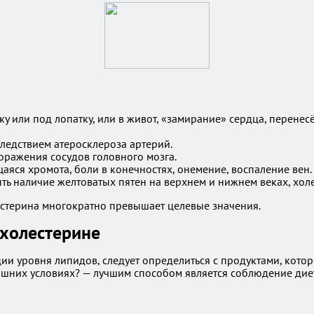
 или под лопатку, или в живот, «замирание» сердца, перенес
ледствием атеросклероза артерий.
оражения сосудов головного мозга.
яся хромота, боли в конечностях, онемение, воспаление вен.
ь наличие желтоватых пятен на верхнем и нижнем веках, хол
естерина многократно превышает целевые значения.
 холестерине
ии уровня липидов, следует определиться с продуктами, кото
машних условиях? — лучшим способом является соблюдение диет