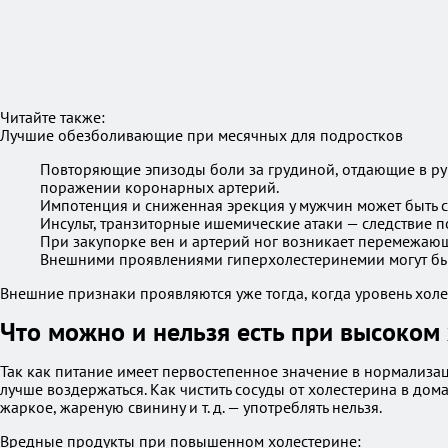
Читайте также:
Лучшие обезболивающие при месячных для подростков
Повторяющие эпизоды боли за грудиной, отдающие в руку
поражении коронарных артерий.
Импотенция и сниженная эрекция у мужчин может быть с
Инсульт, транзиторные ишемические атаки — следствие п
При закупорке вен и артерий ног возникает перемежающа
Внешними проявлениями гиперхолестеринемии могут быт
Внешние признаки проявляются уже тогда, когда уровень хол
Что можно и нельзя есть при высоком
Так как питание имеет первостепенное значение в нормализац
лучше воздержаться. Как чистить сосуды от холестерина в до
жаркое, жареную свинину и т. д. — употреблять нельзя.
Вредные продукты при повышенном холестерине: