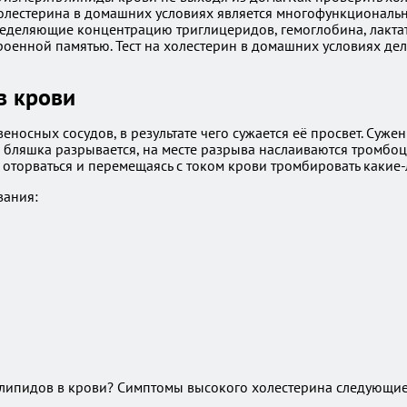
олестерина в домашних условиях является многофункциональн
деляющие концентрацию триглицеридов, гемоглобина, лактата и
оенной памятью. Тест на холестерин в домашних условиях дела
в крови
носных сосудов, в результате чего сужается её просвет. Суже
эта бляшка разрывается, на месте разрыва наслаиваются тромб
ет оторваться и перемещаясь с током крови тромбировать каки
вания:
липидов в крови? Симптомы высокого холестерина следующие