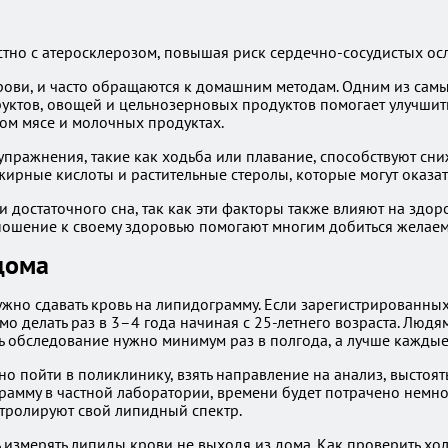
но с атеросклерозом, повышая риск сердечно-сосудистых ос
крови, и часто обращаются к домашним методам. Одним из са
уктов, овощей и цельнозерновых продуктов помогает улучшить
м мясе и молочных продуктах.
 упражнения, такие как ходьба или плавание, способствуют с
жирные кислоты и растительные стеролы, которые могут оказа
и достаточного сна, так как эти факторы также влияют на здор
ношение к своему здоровью помогают многим добиться желаем
дома
ужно сдавать кровь на липидограмму. Если зарегистрированны
мо делать раз в 3–4 года начиная с 25-летнего возраста. Лю
ить обследование нужно минимум раз в полгода, а лучше каждые
 пойти в поликлинику, взять направление на анализ, выстоять 
рамму в частной лаборатории, времени будет потрачено немно
тролируют свой липидный спектр.
измерять липиды крови не выходя из дома. Как проверить хол