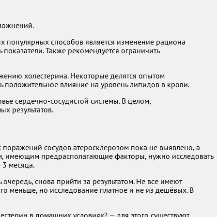
ложнений.
мых популярных способов является изменение рациона
 показатели. Также рекомендуется ограничить
нижению холестерина. Некоторые делятся опытом
ть положительное влияние на уровень липидов в крови.
овье сердечно-сосудистой системы. В целом,
ых результатов.
х поражений сосудов атеросклерозом пока не выявлено, а
дям, имеющим предрасполагающие факторы, нужно исследовать
 3 месяца.
очередь, снова прийти за результатом. Не все имеют
го меньше, но исследование платное и не из дешёвых. В
естерин в домашних условиях? — для этого существуют