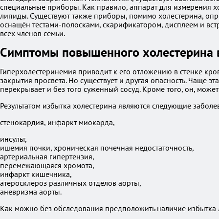
специальные приборы. Как правило, аппарат для измерения х
липиды. Существуют также приборы, помимо холестерина, опре
оснащён тестами-полосками, скарификатором, дисплеем и встр
всех членов семьи.
Симптомы повышенного холестерина 
Гиперхолестеринемия приводит к его отложению в стенке крове
закрытия просвета. Но существует и другая опасность. Чаще 
перекрывает и без того суженный сосуд. Кроме того, он, мож
Результатом избытка холестерина являются следующие заболе
стенокардия, инфаркт миокарда,
инсульт,
ишемия почки, хроническая почечная недостаточность,
артериальная гипертензия,
перемежающаяся хромота,
инфаркт кишечника,
атеросклероз различных отделов аорты,
аневризма аорты.
Как можно без обследования предположить наличие избытка 