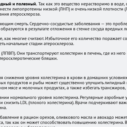
едный и полезный.
Так как это вещество нерастворимо в воде, 
тнести липопротеины низкой (ЛНП) и очень низкой плотности (
ния атеросклероза.
ающим смерть. Сердечно-сосудистые заболевания — это пробл
образуются в результате отложения в стенке сосуда вредных 
, как многие считают. Избыточное его количество поражает со
ть начальные стадии атеросклероза.
ЛПВП). Они транспортируют холестерин в печень, где из него
теросклеротические бляшки.
 снижения уровня холестерина в крови в домашних условиях.
вых продуктов и рыбы может существенно улучшить липидный 
м мясе и молочных продуктах, а также избегать трансжиров, 
нии нормального уровня холестерина. Регулярные аэробные уп
и снизить LDL (плохого холестерина). Врачи подчеркивают ва
ина.
обавление в рацион орехов, оливкового масла и авокадо может
са, так как он может способствовать повышению холестерина.