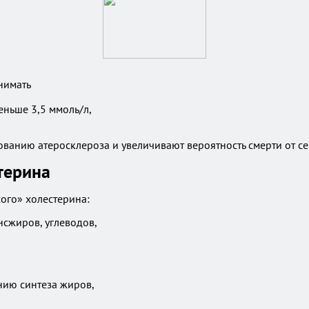
нимать
ньше 3,5 ммоль/л,
ванию атеросклероза и увеличивают вероятность смерти от с
терина
ого» холестерина:
сжиров, углеводов,
нию синтеза жиров,