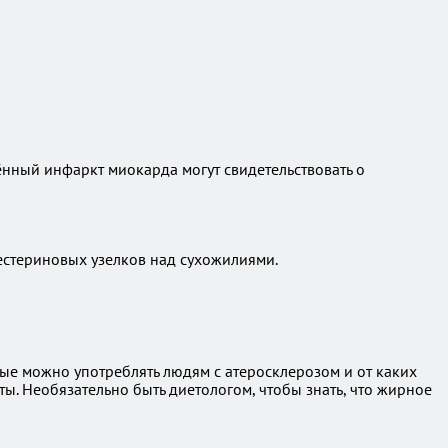
ённый инфаркт миокарда могут свидетельствовать о
естериновых узелков над сухожилиями.
рые можно употреблять людям с атеросклерозом и от каких
ы. Необязательно быть диетологом, чтобы знать, что жирное