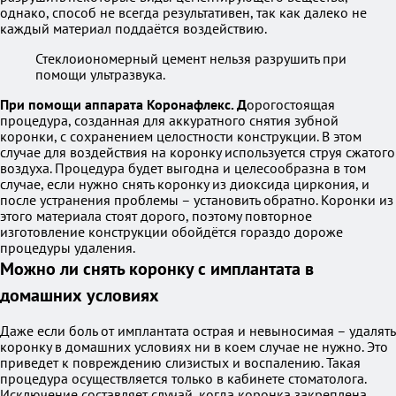
однако, способ не всегда результативен, так как далеко не
каждый материал поддаётся воздействию.
Стеклоиономерный цемент нельзя разрушить при
помощи ультразвука.
При помощи аппарата Коронафлекс. Д
орогостоящая
процедура, созданная для аккуратного снятия зубной
коронки, с сохранением целостности конструкции. В этом
случае для воздействия на коронку используется струя сжатого
воздуха. Процедура будет выгодна и целесообразна в том
случае, если нужно снять коронку из диоксида циркония, и
после устранения проблемы – установить обратно. Коронки из
этого материала стоят дорого, поэтому повторное
изготовление конструкции обойдётся гораздо дороже
процедуры удаления.
Можно ли снять коронку с имплантата в
домашних условиях
Даже если боль от имплантата острая и невыносимая – удалять
коронку в домашних условиях ни в коем случае не нужно. Это
приведет к повреждению слизистых и воспалению. Такая
процедура осуществляется только в кабинете стоматолога.
Исключение составляет случай, когда коронка закреплена