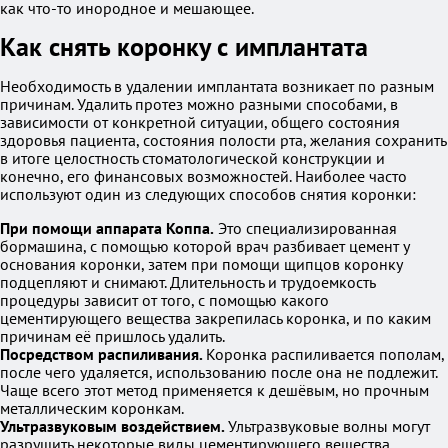
как что-то инородное и мешающее.
Как снять коронку с имплантата
Необходимость в удалении имплантата возникает по разным
причинам. Удалить протез можно разными способами, в
зависимости от конкретной ситуации, общего состояния
здоровья пациента, состояния полости рта, желания сохранить
в итоге целостность стоматологической конструкции и
конечно, его финансовых возможностей. Наиболее часто
используют один из следующих способов снятия коронки:
При помощи аппарата Коппа.
Это специализированная
бормашина, с помощью которой врач разбивает цемент у
основания коронки, затем при помощи щипцов коронку
подцепляют и снимают. Длительность и трудоемкость
процедуры зависит от того, с помощью какого
цементирующего вещества закрепилась коронка, и по каким
причинам её пришлось удалить.
Посредством распиливания.
Коронка распиливается пополам,
после чего удаляется, использованию после она не подлежит.
Чаще всего этот метод применяется к дешёвым, но прочным
металлическим коронкам.
Ультразвуковым воздействием.
Ультразвуковые волны могут
разрушить некоторые виды цементирующего вещества,