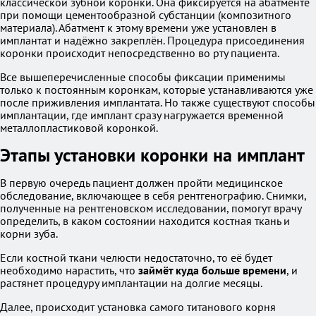
классической зубной коронки. Она фиксируется на абатменте
при помощи цементообразной субстанции (композитного
материала). Абатмент к этому времени уже установлен в
имплантат и надёжно закреплён. Процедура присоединения
коронки происходит непосредственно во рту пациента.
Все вышеперечисленные способы фиксации применимы
только к постоянным коронкам, которые устанавливаются уже
после приживления имплантата. Но также существуют способы
имплантации, где имплант сразу нагружается временной
металлопластиковой коронкой.
Этапы установки коронки на имплант
В первую очередь пациент должен пройти медицинское
обследование, включающее в себя рентгенографию. Снимки,
полученные на рентгеновском исследовании, помогут врачу
определить, в каком состоянии находится костная ткань и
корни зуба.
Если костной ткани челюсти недостаточно, то её будет
необходимо нарастить, что
займёт куда больше времени
, и
растянет процедуру имплантации на долгие месяцы.
Далее, происходит установка самого титанового корня