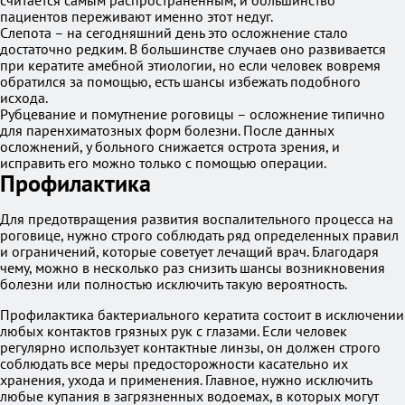
считается самым распространенным, и большинство
пациентов переживают именно этот недуг.
Слепота – на сегодняшний день это осложнение стало
достаточно редким. В большинстве случаев оно развивается
при кератите амебной этиологии, но если человек вовремя
обратился за помощью, есть шансы избежать подобного
исхода.
Рубцевание и помутнение роговицы – осложнение типично
для паренхиматозных форм болезни. После данных
осложнений, у больного снижается острота зрения, и
исправить его можно только с помощью операции.
Профилактика
Для предотвращения развития воспалительного процесса на
роговице, нужно строго соблюдать ряд определенных правил
и ограничений, которые советует лечащий врач. Благодаря
чему, можно в несколько раз снизить шансы возникновения
болезни или полностью исключить такую вероятность.
Профилактика бактериального кератита состоит в исключении
любых контактов грязных рук с глазами. Если человек
регулярно использует контактные линзы, он должен строго
соблюдать все меры предосторожности касательно их
хранения, ухода и применения. Главное, нужно исключить
любые купания в загрязненных водоемах, в которых могут