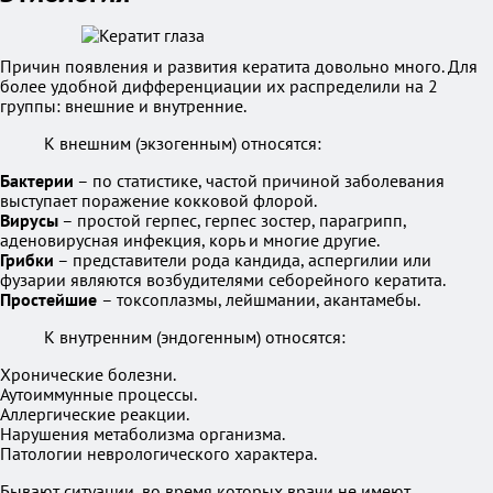
Причин появления и развития кератита довольно много. Для
более удобной дифференциации их распределили на 2
группы: внешние и внутренние.
К внешним (экзогенным) относятся:
Бактерии
– по статистике, частой причиной заболевания
выступает поражение кокковой флорой.
Вирусы
– простой герпес, герпес зостер, парагрипп,
аденовирусная инфекция, корь и многие другие.
Грибки
– представители рода кандида, аспергилии или
фузарии являются возбудителями себорейного кератита.
Простейшие
– токсоплазмы, лейшмании, акантамебы.
К внутренним (эндогенным) относятся:
Хронические болезни.
Аутоиммунные процессы.
Аллергические реакции.
Нарушения метаболизма организма.
Патологии неврологического характера.
Бывают ситуации, во время которых врачи не имеют