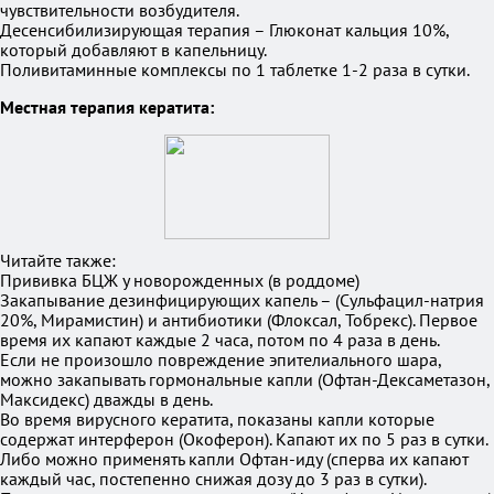
чувствительности возбудителя.
Десенсибилизирующая терапия – Глюконат кальция 10%,
который добавляют в капельницу.
Поливитаминные комплексы по 1 таблетке 1-2 раза в сутки.
Местная терапия кератита:
Читайте также:
Прививка БЦЖ у новорожденных (в роддоме)
Закапывание дезинфицирующих капель – (Сульфацил-натрия
20%, Мирамистин) и антибиотики (Флоксал, Тобрекс). Первое
время их капают каждые 2 часа, потом по 4 раза в день.
Если не произошло повреждение эпителиального шара,
можно закапывать гормональные капли (Офтан-Дексаметазон,
Максидекс) дважды в день.
Во время вирусного кератита, показаны капли которые
содержат интерферон (Окоферон). Капают их по 5 раз в сутки.
Либо можно применять капли Офтан-иду (сперва их капают
каждый час, постепенно снижая дозу до 3 раз в сутки).