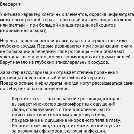
Блефарит
Учитывая характер клеточных элементов, окраска инфильтрата
может быть разной: серая – при наличии лимфоидных клеток,
или желтый – при большой концентрации лейкоцитов
(гнойный инфильтрат).
Нередко, в тканях роговицы выступают поверхностные или
глубокие сосуды. Первые развиваются при локализации очага
инфильтрации в переднем слое роговицы – они обладают
ярко-красным цветом, имеют форму коротких прямых ветвей.
Берут начало из глубоких эписклеральных сосудов.
Характер васкуляризации отражает степень поражения
роговицы (поверхностный или глубокий кератит).
Поверхностные инфильтраты иногда могут рассасываться сами
по себе, без остатка помутнения.
Кератит глаза — это воспаление роговицы, которое
вызывает множество дискомфортных ощущений.
Люди, столкнувшиеся с этой проблемой, часто
описывают свои симптомы как резкую боль,
покраснение и ощущение инородного тела в глазу.
Многие отмечают, что кератит может возникнуть из-
за различных факторов, включая инфекции,