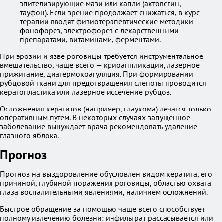
эпителизирующие мази или капли (актовегин,
тауфон). Если зрение продолжает снижаться, в курс
терапии вводят физиотерапевтические методики —
фонофорез, электрофорез с лекарственными
препаратами, витаминами, ферментами.
При эрозии и язве роговицы требуется инструментальное
вмешательство, чаще всего — криоаппликации, лазерное
прижигание, диатермокоагуляция. При формировании
рубцовой ткани для предотвращения слепоты проводится
кератопластика или лазерное иссечение рубцов.
Осложнения кератитов (например, глаукома) лечатся только
оперативным путем. В некоторых случаях запущенное
заболевание вынуждает врача рекомендовать удаление
глазного яблока.
Прогноз
Прогноз на выздоровление обусловлен видом кератита, его
причиной, глубиной поражения роговицы, областью охвата
глаза воспалительными явлениями, наличием осложнений.
Быстрое обращение за помощью чаще всего способствует
полному излечению болезни: инфильтрат рассасывается или