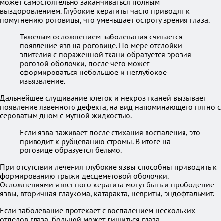
может самостоятельно заканчиваться полным
выздоровлением. Глубокие кератиты часто приводят к
помутнению роговицы, что уменьшает остроту зрения глаза.
Тяжелым осложнением заболевания считается
появление язв на роговице. По мере отслойки
эпителия с пораженной ткани образуется эрозия
роговой оболочки, после чего может
сформироваться небольшое и неглубокое
изъязвление.
Дальнейшее слущивание клеток и некроз тканей вызывает
появление язвенного дефекта, на вид напоминающего пятно с
сероватым дном с мутной жидкостью.
Если язва заживает после стихания воспаления, это
приводит к рубцеванию стромы. В итоге на
роговице образуется бельмо.
При отсутствии лечения глубокие язвы способны приводить к
формированию грыжи десцеметовой оболочки.
Осложнениями язвенного кератита могут быть и прободение
язвы, вторичная глаукома, катаракта, невриты, эндофтальмит.
Если заболевание протекает с воспалением нескольких
отделов глаза, больной может лишиться глаза.