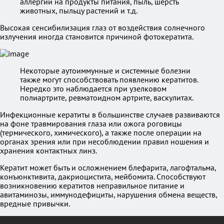
аллергии на продукты питания, пыль, шерсть
животных, пыльцу растений и т.д.
Высокая сенсибилизация глаз от воздействия солнечного
излучения иногда становится причиной фотокератита.
Некоторые аутоиммунные и системные болезни
также могут способствовать появлению кератитов.
Нередко это наблюдается при узелковом
полиартрите, ревматоидном артрите, васкулитах.
Инфекционные кератиты в большинстве случаев развиваются
на фоне травмирования глаза или ожога роговицы
(термического, химического), а также после операции на
органах зрения или при несоблюдении правил ношения и
хранения контактных линз.
Кератит может быть и осложнением блефарита, лагофтальма,
конъюнктивита, дакриоцистита, мейбомита. Способствуют
возникновению кератитов неправильное питание и
авитаминозы, иммунодефициты, нарушения обмена веществ,
вредные привычки.