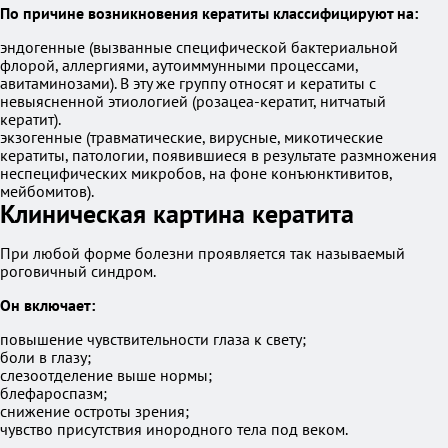
По причине возникновения кератиты классифицируют на:
эндогенные (вызванные специфической бактериальной
флорой, аллергиями, аутоиммунными процессами,
авитаминозами). В эту же группу относят и кератиты с
невыясненной этиологией (розацеа-кератит, нитчатый
кератит).
экзогенные (травматические, вирусные, микотические
кератиты, патологии, появившиеся в результате размножения
неспецифических микробов, на фоне конъюнктивитов,
мейбомитов).
Клиническая картина кератита
При любой форме болезни проявляется так называемый
роговичный синдром.
Он включает:
повышение чувствительности глаза к свету;
боли в глазу;
слезоотделение выше нормы;
блефароспазм;
снижение остроты зрения;
чувство присутствия инородного тела под веком.