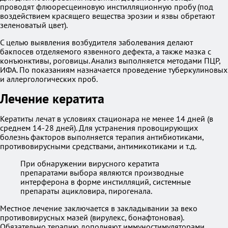
проводят флюоресцеиновую инстилляционную пробу (под
воздействием красящего вещества эрозии и язвы обретают
зеленоватый цвет).
С целью выявления возбудителя заболевания делают
бакпосев отделяемого язвенного дефекта, а также мазка с
конъюнктивы, роговицы. Анализ выполняется методами ПЦР,
ИФА. По показаниям назначается проведение туберкулиновых
и аллергологических проб.
Лечение кератита
Кератиты лечат в условиях стационара не менее 14 дней (в
среднем 14-28 дней). Для устранения провоцирующих
болезнь факторов выполняется терапия антибиотиками,
противовирусными средствами, антимикотиками и т.д.
При обнаружении вирусного кератита
препаратами выбора являются производные
интерферона в форме инстилляций, системные
препараты ацикловира, пирогенала.
Местное лечение заключается в закладывании за веко
противовирусных мазей (вирулекс, бонафтоновая).
Обязательно терапию дополняют иммуностимуляторами