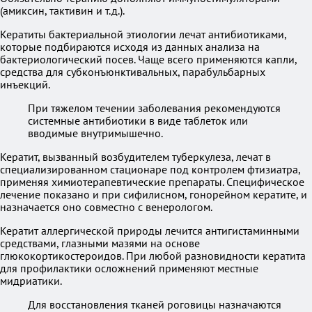
(амиксин, тактивин и т.д.).
Кератиты бактериальной этиологии лечат антибиотиками,
которые подбираются исходя из данных анализа на
бактериологический посев. Чаще всего применяются капли,
средства для субконъюнктивальных, парабульбарных
инъекций.
При тяжелом течении заболевания рекомендуются
системные антибиотики в виде таблеток или
вводимые внутримышечно.
Кератит, вызванный возбудителем туберкулеза, лечат в
специализированном стационаре под контролем фтизиатра,
применяя химиотерапевтические препараты. Специфическое
лечение показано и при сифилисном, гонорейном кератите, и
назначается оно совместно с венерологом.
Кератит аллергической природы лечится антигистаминными
средствами, глазными мазями на основе
глюкокортикостероидов. При любой разновидности кератита
для профилактики осложнений применяют местные
мидриатики.
Для восстановления тканей роговицы назначаются