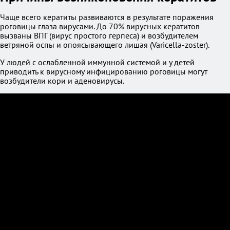
Чаще всего кератиты развиваются в результате поражения
роговицы глаза вирусами. До 70% вирусных кератитов
вызваны ВПГ (вирус простого герпеса) и возбудителем
ветряной оспы и опоясывающего лишая (Varicella-zoster).
У людей с ослабленной иммунной системой и у детей
приводить к вирусному инфицированию роговицы могут
возбудители кори и аденовирусы.