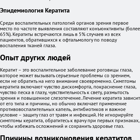
Эпидемиология Кератита
Среди воспалительных патологий органов зрения первое
место по частоте выявления составляют конъюнктивиты (более
65%). Кератиты встречаются лишь в 5% случаев из всех
пациентов, обратившихся к офтальмологу по поводу
воспаления тканей глаза.
Опыт других людей
Кератит – это воспалительное заболевание роговицы глаза,
которое может вызывать серьезные проблемы со зрением,
если не обратить на него внимание своевременно. Симптомы
кератита включают чувство дискомфорта, покраснение глаза,
чувство песка в глазу, чувствительность к свету, размытость
зрения и повышенное слезотечение. Лечение кератита зависит
от его типа и причины, но обычно включает применение
противовоспалительных капель, антибиотиков и важное
условие – защиту глаз от травм и инфекций. Не игнорируйте
симптомы кератита, обратитесь к врачу при первых признаках,
чтобы избежать осложнений и сохранить здоровье глаз.
Причины возниконовения кератитов