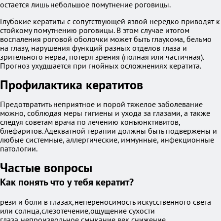
остается лишь небольшое помутнение роговицы.
Глубокие кератиты с сопутствующей язвой нередко приводят к
стойкому помутнению роговицы. В этом случае итогом
воспаления роговой оболочки может быть глаукома, бельмо
на глазу, нарушения функций разных отделов глаза и
зрительного нерва, потеря зрения (полная или частичная).
Прогноз ухудшается при гнойных осложнениях кератита.
Профилактика кератитов
Предотвратить неприятное и порой тяжелое заболевание
можно, соблюдая меры гигиены и ухода за глазами, а также
следуя советам врача по лечению конъюнктивитов,
блефаритов. Адекватной терапии должны быть подвержены и
любые системные, аллергические, иммунные, инфекционные
патологии.
Частые вопросы
Как понять что у тебя кератит?
рези и боли в глазах,непереносимость искусственного света
или солнца,слезотечение,ощущение сухости
глаза,непроизвольное смыкание век,снижение