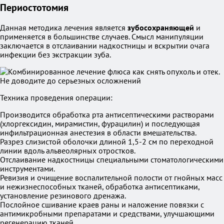
Периостотомия
Данная методика лечения является
зубосохраняющей
и
применяется в большинстве случаев. Смысл манипуляции
заключается в отслаивании надкостницы и вскрытии очага
инфекции без экстракции зуба.
Техника проведения операции:
Производится обработка рта антисептическими растворами
(хлоргексидин, мирамистин, фурацилин) и последующая
инфильтрационная анестезия в области вмешательства.
Разрез слизистой оболочки длиной 1,5-2 см по переходной
линии вдоль альвеолярных отростков.
Отслаивание надкостницы специальными стоматологическими
инструментами.
Ревизия и очищение воспалительной полости от гнойных масс
и нежизнеспособных тканей, обработка антисептиками,
установление резинового дренажа.
Послойное сшивание краев раны и наложение повязки с
антимикробными препаратами и средствами, улучшающими
регенерацию тканей.