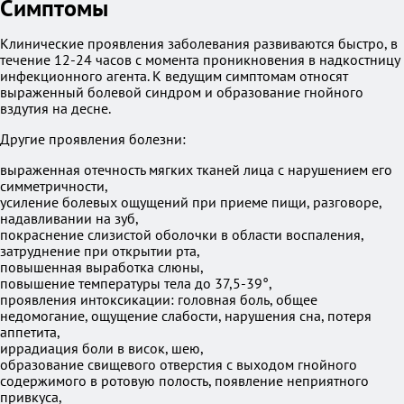
Симптомы
Клинические проявления заболевания развиваются быстро, в
течение 12-24 часов с момента проникновения в надкостницу
инфекционного агента. К ведущим симптомам относят
выраженный болевой синдром и образование гнойного
вздутия на десне.
Другие проявления болезни:
выраженная отечность мягких тканей лица с нарушением его
симметричности,
усиление болевых ощущений при приеме пищи, разговоре,
надавливании на зуб,
покраснение слизистой оболочки в области воспаления,
затруднение при открытии рта,
повышенная выработка слюны,
повышение температуры тела до 37,5-39°,
проявления интоксикации: головная боль, общее
недомогание, ощущение слабости, нарушения сна, потеря
аппетита,
иррадиация боли в висок, шею,
образование свищевого отверстия с выходом гнойного
содержимого в ротовую полость, появление неприятного
привкуса,