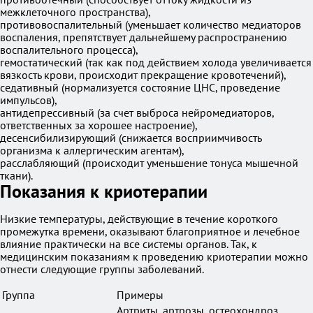
межклеточного пространства),
противовоспалительный (уменьшает количество медиаторов
воспаления, препятствует дальнейшему распространению
воспалительного процесса),
гемостатический (так как под действием холода увеличивается
вязкость крови, происходит прекращение кровотечений),
седативный (нормализуется состояние ЦНС, проведение
импульсов),
антидепрессивный (за счет выброса нейромедиаторов,
ответственных за хорошее настроение),
десенсибилизирующий (снижается восприимчивость
организма к аллергическим агентам),
расслабляющий (происходит уменьшение тонуса мышечной
ткани).
Показания к криотерапии
Низкие температуры, действующие в течение короткого
промежутка времени, оказывают благоприятное и лечебное
влияние практически на все системы органов. Так, к
медицинским показаниям к проведению криотерапии можно
отнести следующие группы заболеваний.
Группа
Примеры
Артриты, артрозы, остеохондроз