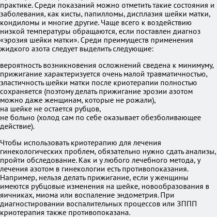
практике. Среди показаний можно отметить такие состояния и
заболевания, как кисты, папилломы, дисплазия шейки матки,
кондиломы и многие другие. Чаще всего к воздействию
низкой температуры обращаются, если поставлен диагноз
«эрозия шейки матки». Среди преимуществ применения
жидкого азота следует выделить следующие:
вероятность возникновения осложнений сведена к минимуму,
прижигание характеризуется очень малой травматичностью,
эластичность шейки матки после криотерапии полностью
сохраняется (поэтому делать прижигание эрозии азотом
можно даже женщинам, которые не рожали),
на шейке не остается рубцов,
не больно (холод сам по себе оказывает обезболивающее
действие).
Чтобы использовать криотерапию для лечения
гинекологических проблем, обязательно нужно сдать анализы,
пройти обследование. Как и у любого лечебного метода, у
лечения азотом в гинекологии есть противопоказания.
Например, нельзя делать прижигание, если у женщины
имеются рубцовые изменения на шейке, новообразования в
яичниках, миома или воспаление эндометрия. При
диагностировании воспалительных процессов или ЗППП
криотерапия также противопоказана.