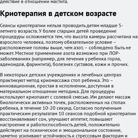
действие в отношении мастита.
Криотерапия в детском возрасте
Сеансы криотерапии нельзя проводить детям младше 5-
летнего возраста. У более старших детей проведение
процедуры осложняется тем, что высота камеры рассчитана на
взрослого человека, поэтому обязательное условие –
расположение головы выше, чем азот, – соблюдено быть не
может. Местное применение азота возможно при ЛОР-
заболеваниях (например, для лечения у ребенка горла,
аденоидов, фарингита), болезнях суставов, кожи и прочих.
В некоторых детских учреждениях и лечебных центрах
практикуют метод криомассажа стоп ребенка. Это –
инновационная, простая в исполнении, доступная в
материальном отношении методика. Для процедуры
используют криопакет с солевой смесью. Им делают массаж
биологически активных точек, расположенных на стопах
ребенка, в течение 10-20 секунд. Согласно полученным
практическим результатам 10 сеансов подобной криотерапии
восстанавливают сон, улучшают аппетит, повышают
настроение и работоспособность детей, положительно
действуют на психическое и эмоциональное состояние,
заметно усиливают устойчивость к стрессовым факторам и