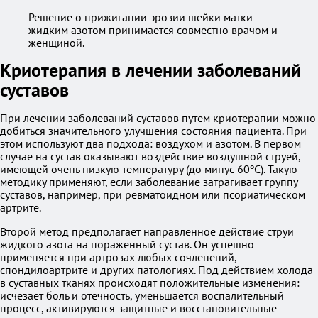
Решение о прижигании эрозии шейки матки
жидким азотом принимается совместно врачом и
женщиной.
Криотерапия в лечении заболеваний
суставов
При лечении заболеваний суставов путем криотерапии можно
добиться значительного улучшения состояния пациента. При
этом используют два подхода: воздухом и азотом. В первом
случае на сустав оказывают воздействие воздушной струей,
имеющей очень низкую температуру (до минус 60ºС). Такую
методику применяют, если заболевание затрагивает группу
суставов, например, при ревматоидном или псориатическом
артрите.
Второй метод предполагает направленное действие струи
жидкого азота на пораженный сустав. Он успешно
применяется при артрозах любых сочленений,
спондилоартрите и других патологиях. Под действием холода
в суставных тканях происходят положительные изменения:
исчезает боль и отечность, уменьшается воспалительный
процесс, активируются защитные и восстановительные