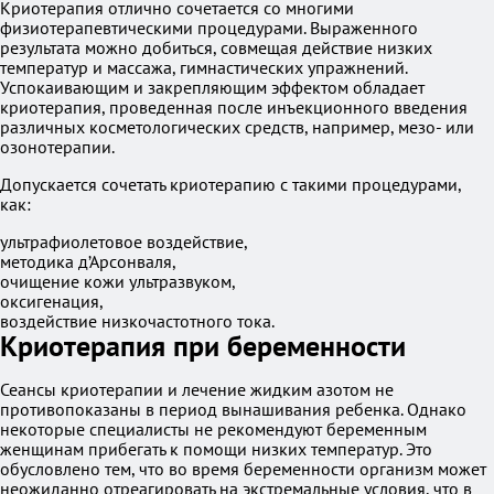
Криотерапия отлично сочетается со многими
физиотерапевтическими процедурами. Выраженного
результата можно добиться, совмещая действие низких
температур и массажа, гимнастических упражнений.
Успокаивающим и закрепляющим эффектом обладает
криотерапия, проведенная после инъекционного введения
различных косметологических средств, например, мезо- или
озонотерапии.
Допускается сочетать криотерапию с такими процедурами,
как:
ультрафиолетовое воздействие,
методика д’Арсонваля,
очищение кожи ультразвуком,
оксигенация,
воздействие низкочастотного тока.
Криотерапия при беременности
Сеансы криотерапии и лечение жидким азотом не
противопоказаны в период вынашивания ребенка. Однако
некоторые специалисты не рекомендуют беременным
женщинам прибегать к помощи низких температур. Это
обусловлено тем, что во время беременности организм может
неожиданно отреагировать на экстремальные условия, что в