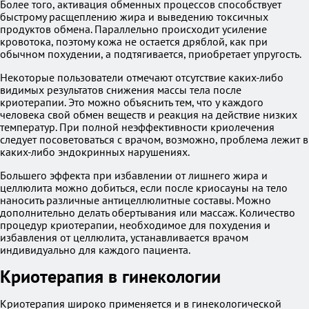
Более того, активация обменных процессов способствует
быстрому расщеплению жира и выведению токсичных
продуктов обмена. Параллельно происходит усиление
кровотока, поэтому кожа не остается дряблой, как при
обычном похудении, а подтягивается, приобретает упругость.
Некоторые пользователи отмечают отсутствие каких-либо
видимых результатов снижения массы тела после
криотерапии. Это можно объяснить тем, что у каждого
человека свой обмен веществ и реакция на действие низких
температур. При полной неэффективности криолечения
следует посоветоваться с врачом, возможно, проблема лежит в
каких-либо эндокринных нарушениях.
Большего эффекта при избавлении от лишнего жира и
целлюлита можно добиться, если после криосауны на тело
наносить различные антицеллюлитные составы. Можно
дополнительно делать обертывания или массаж. Количество
процедур криотерапии, необходимое для похудения и
избавления от целлюлита, устанавливается врачом
индивидуально для каждого пациента.
Криотерапия в гинекологии
Криотерапия широко применяется и в гинекологической