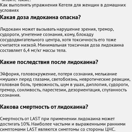
Как выполнять упражнения Кегеля для женщин в домашних
условиях
Какая доза лидокаина опасна?
Лидокаин может вызывать нарушение зрения, тремор,
судороги, угнетение сознания, кому, блокаду
сосудодвигательного центра, хотя токсичность его тоже
считается низкой. Минимальная токсичная доза лидокаина
составляет 6,4 мг/кг массы тела.
Какие последствия после лидокаина?
Эйфория, головокружение, потеря сознания, мелькание
«мушек» перед глазами, светобоязнь, невротические реакции,
головная боль, тревожность, шум в ушах, диплопия, судороги,
тремор, сонливость, парестезии, дезориентация, спутанность
сознания.
Какова смертность от лидокаина?
Смертность от LAST при применении лидокаина может
достигать 10%. Наиболее частыми и выраженными ранними
симптомами LAST являются симптомы со стороны ЦНС.