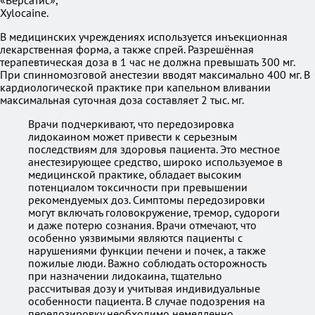
«Версатис»,
Xylocaine.
В медицинских учреждениях используется инъекционная
лекарственная форма, а также спрей. Разрешённая
терапевтическая доза в 1 час не должна превышать 300 мг.
При спинномозговой анестезии вводят максимально 400 мг. В
кардиологической практике при капельном вливании
максимальная суточная доза составляет 2 тыс. мг.
Врачи подчеркивают, что передозировка
лидокаином может привести к серьезным
последствиям для здоровья пациента. Это местное
анестезирующее средство, широко используемое в
медицинской практике, обладает высоким
потенциалом токсичности при превышении
рекомендуемых доз. Симптомы передозировки
могут включать головокружение, тремор, судороги
и даже потерю сознания. Врачи отмечают, что
особенно уязвимыми являются пациенты с
нарушениями функции печени и почек, а также
пожилые люди. Важно соблюдать осторожность
при назначении лидокаина, тщательно
рассчитывая дозу и учитывая индивидуальные
особенности пациента. В случае подозрения на
передозировку необходимо немедленно