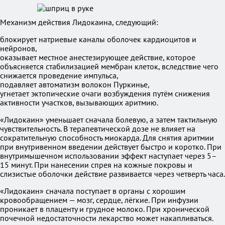
Механизм действия Лидокаина, следующий:
блокирует натриевые каналы оболочек кардиоцитов и
нейронов,
оказывает местное анестезирующее действие, которое
объясняется стабилизацией мембран клеток, вследствие чего
снижается проведение импульса,
подавляет автоматизм волокон Пуркинье,
угнетает эктопические очаги возбуждения путём снижения
активности участков, вызывающих аритмию.
«Лидокаин» уменьшает сначала болевую, а затем тактильную
чувствительность. В терапевтической дозе не влияет на
сократительную способность миокарда. Для снятия аритмии
при внутривенном введении действует быстро и коротко. При
внутримышечном использовании эффект наступает через 5–
15 минут. При нанесении спрея на кожные покровы и
слизистые оболочки действие развивается через четверть часа.
«Лидокаин» сначала поступает в органы с хорошим
кровообращением — мозг, сердце, лёгкие. При инфузии
проникает в плаценту и грудное молоко. При хронической
почечной недостаточности лекарство может накапливаться.