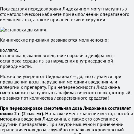
Последствия передозировки Лидокаином могут наступить в
стоматологическом кабинете при выполнении оперативного
вмешательства, а также при анестезии в хирургии.
Клинические признаки развиваются молниеносно:
коллапс,
остановка дыхания вследствие паралича диафрагмы,
остановка сердца из-за нарушения внутрисердечной
проводимости.
Можно ли умереть от Лидокаина? — да, это случается при
превышении дозы, нарушении методики введения или
аллергии к препарату. При непереносимости Лидокаина
смерть может наступить от анафилактического шока, который
не зависит от количества лекарственного средства!
При передозировке смертельная доза Лидокаина составляет
около 2 г. (2 тыс. мг).
Но также имеет значение место, способ и
методика введения Лидокаина, а также его сочетание с
другими препаратами. При внутримышечном применении
терапевтическая доза, случайно попавшая в кровеносный