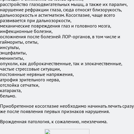
расстройство глазодвигательных мышц, а также их паралич,
нарушение рефракции глаза, сюда относят близорукость,
дальнозоркость и астигматизм. Косоглазие, чаще всего
развивается при дальнозоркости,
механические повреждения глаз и головного мозга,
инфекционные болезни,
осложнения после болезней ЛОР-органов, в том числе и
гаймориты, отиты,
инсульты,
энцефалиты,
менингиты,
опухоли, как доброкачественные, так и злокачественные,
частые стрессовые ситуации,
постоянные нервные напряжения,
атрофия зрительного нерва,
отслойка сетчатки,
катаракта,
бельмо.
Приобретенное косоглазие необходимо начинать лечить сразу
же после появления первых признаков нарушения.
Врожденная патология, к сожалению, неизлечима.