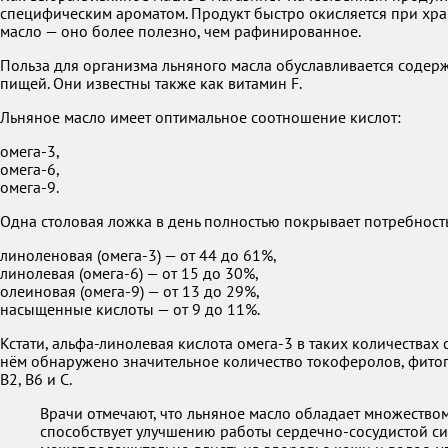
специфическим ароматом. Продукт быстро окисляется при хра
масло — оно более полезно, чем рафинированное.
Польза для организма льняного масла обуславливается содер
пищей. Они известны также как витамин F.
Льняное масло имеет оптимальное соотношение кислот:
омега-3,
омега-6,
омега-9.
Одна столовая ложка в день полностью покрывает потребнос
линоленовая (омега-3) — от 44 до 61%,
линолевая (омега-6) — от 15 до 30%,
олеиновая (омега-9) — от 13 до 29%,
насыщенные кислоты — от 9 до 11%.
Кстати, альфа-линолевая кислота омега-3 в таких количествах 
нём обнаружено значительное количество токоферолов, фитого
B2, B6 и C.
Врачи отмечают, что льняное масло обладает множество
способствует улучшению работы сердечно-сосудистой сис