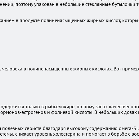
нении, поэтому упакован в небольшие стеклянные бутылочки 
жанием в продукте полиненасыщенных жирных кислот, которые
ть человека в полиненасыщенных жирных кислотах. Вот приме
содержится только в рыбьем жире, поэтому запах качественного
рмонов-эстрогенов и фолиевой кислоты. В небольших дозах пр
м полезных свойств благодаря высокому содержанию омега-3 и
темы, снижает уровень холестерина и помогает в борьбе с во