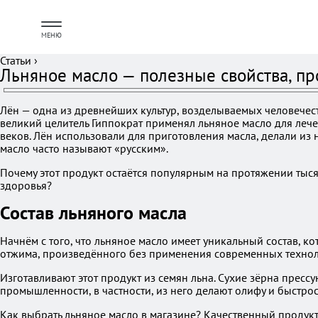
МЕНЮ
Статьи
›
Льняное масло — полезные свойства, п
Лён — одна из древнейших культур, возделываемых человечест
великий целитель Гиппократ применял льняное масло для лечени
веков. Лён использовали для приготовления масла, делали из 
масло часто называют «русским».
Почему этот продукт остаётся популярным на протяжении тыся
здоровья?
Состав льняного масла
Начнём с того, что льняное масло имеет уникальный состав, к
отжима, произведённого без применения современных технол
Изготавливают этот продукт из семян льна. Сухие зёрна прес
промышленности, в частности, из него делают олифу и быстро
Как выбрать льняное масло в магазине? Качественный продукт 