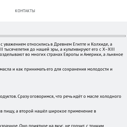
КОНТАКТЫ
 с уважением относились в Древнем Египте и Колхиде, а
I тысячелетия до нашей эры, а культивируют его с X–XIII
у возделывают во многих странах Европы и Америки, а льняное
масла и как принимать его для сохранения молодости и
одуктов. Сразу оговоримся, что речь идёт о масле холодного
т в пищу, а второй нашёл широкое применение в
рачное. Оно приятное на вкус, не горчит, с тонким