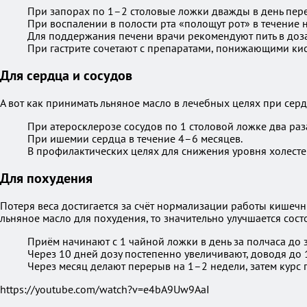
При запорах по 1–2 столовые ложки дважды в день пере
При воспалении в полости рта «полощут рот» в течение н
Для поддержания печени врачи рекомендуют пить в дозах 
При гастрите сочетают с препаратами, понижающими кисл
Для сердца и сосудов
А вот как принимать льняное масло в лечебных целях при сер
При атеросклерозе сосудов по 1 столовой ложке два раза
При ишемии сердца в течение 4–6 месяцев.
В профилактических целях для снижения уровня холесте
Для похудения
Потеря веса достигается за счёт нормализации работы кишечн
льняное масло для похудения, то значительно улучшается сост
Приём начинают с 1 чайной ложки в день за полчаса до з
Через 10 дней дозу постепенно увеличивают, доводя до 
Через месяц делают перерыв на 1–2 недели, затем курс
https://youtube.com/watch?v=e4bA9Uw9AaI