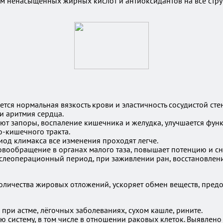
м ненасыщенных жирных кислот и антиоксидантов на все стру
ется нормальная вязкость крови и эластичность сосудистой сте
и аритмия сердца.
ют запоры, воспаление кишечника и желудка, улучшается функ
-кишечного тракта.
иод климакса все изменения проходят легче.
ровообращение в органах малого таза, повышает потенцию и с
ослеоперационный период, при заживлении ран, восстановлен
оличества жировых отложений, ускоряет обмен веществ, пред
при астме, лёгочных заболеваниях, сухом кашле, рините.
ю систему, в том числе в отношении раковых клеток. Выявлен