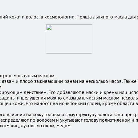
аний кожи и волос, в косметологии. Польза льняного масла д
огретым льняным маслом.
язвам и плохо заживающим ранам на несколько часов. Также м
.
ирующим действием. Его добавляют в маски и кремы или испол
садины и шелушения можно смазывать чистым маслом нескольк
ющей кожи. Его наносят на ночь тонким слоем, кроме области 
го влияния на кожу головы и саму структуру волоса. Оно прекр
распределяют по волосам и укутывают голову полиэтиленом и 
тком яиц, луковым соком, мёдом.