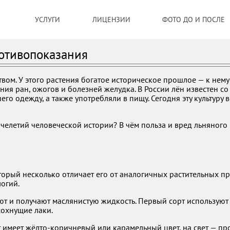
УСЛУГИ
ЛИЦЕНЗИИ
ФОТО ДО И ПОСЛЕ
ротивопоказания
вом. У этого растения богатое историческое прошлое — к нему
я ран, ожогов и болезней желудка. В России лён известен со I
него одежду, а также употребляли в пищу. Сегодня эту культур
челетий человеческой истории? В чём польза и вред льняного 
оторый несколько отличает его от аналогичных растительных пр
огий.
суют и получают маслянистую жидкость. Первый сорт использую
сохнущие лаки.
имеет жёлто-коричневый или карамельный цвет, на свет — проз