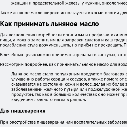
женщин и предстательной железы у мужчин, онкологиче
Также льняное масло широко используется в косметологии дл
Как принимать льняное масло
Для восполнения потребности организма и профилактики мног
пищи, а можно заменить им для заправки салатов и каш трад
послаблении стула дозу уменьшить, но приём не прекращать.
В лечебных целях можно принимать препарат в капсулах, кото
Рассмотрим подробнее, как принимать льняное масло для воз
Льняное масло стало популярным продуктом благодаря 
улучшению работы сердца и сосудов, а также помогают с
сказывается на состоянии кожи и волос, делая их более
заболеваниями желчного пузыря или поджелудочной желе
продуктом, так как в больших количествах оно может п
введением льняного масла в рацион.
Для пищеварения
При расстройстве пищеварения или воспалительных заболева