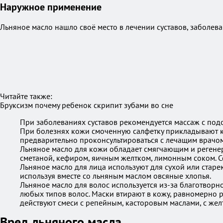
Наружное применение
Льняное масло нашло своё место в лечении суставов, заболев
Читайте также:
Бруксизм почему ребенок скрипит зубами во сне
При заболеваниях суставов рекомендуется массаж с под
При болезнях кожи смоченную салфетку прикладывают к 
предварительно проконсультироваться с лечащим врачом
Льняное масло для кожи обладает смягчающим и регенер
сметаной, кефиром, яичным желтком, лимонным соком. С
Льняное масло для лица используют для сухой или старе
используя вместе со льняным маслом овсяные хлопья.
Льняное масло для волос используется из-за благотворно
любых типов волос. Маски втирают в кожу, равномерно 
действуют смеси с репейным, касторовым маслами, с жел
Вред льняного масла