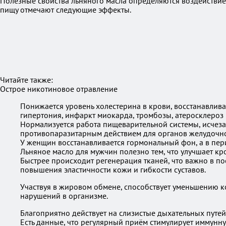
Полезные свойства льняного масла определяются воздействие
пищу отмечают следующие эффекты.
Читайте также:
Острое никотиновое отравление
Понижается уровень холестерина в крови, восстанавлива
гипертония, инфаркт миокарда, тромбозы, атеросклероз 
Нормализуется работа пищеварительной системы, исчеза
противопаразитарным действием для органов желудочно
У женщин восстанавливается гормональный фон, а в пер
Льняное масло для мужчин полезно тем, что улучшает к
Быстрее происходит регенерация тканей, что важно в п
повышения эластичности кожи и гибкости суставов.
Участвуя в жировом обмене, способствует уменьшению к
нарушений в организме.
Благоприятно действует на слизистые дыхательных путей 
Есть данные, что регулярный приём стимулирует иммунну