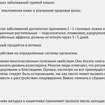
ских заболеваний прямой кишки.
я омоложения кожи и улучшения здоровья волос.
их заболеваний достаточно принимать 1–2 столовые ложки льн
иционные растительные — подсолнечное, оливковое, кукурузн
 Побочные эффекты должны исчезнуть через 3–5 дней.
рый продаётся в аптеках.
действия на определённые системы организма.
своим многочисленным полезным свойствам. Оно богато омега
низить уровень холестерина. Многие люди отмечают, что регу
 здоровыми и блестящими. Однако, несмотря на все преимущест
зы следует быть осторожными, так как масло может вызвать о
ривести к расстройствам пищеварения. Важно помнить о сбалан
ниях желудка и кишечника принимают льняное масло натощак