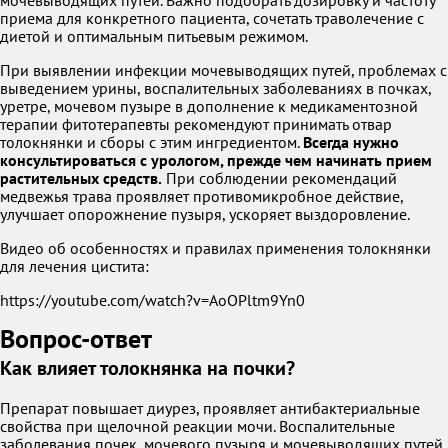
мочевыводящих путей. Важно подобрать дозировку и частоту
приема для конкретного пациента, сочетать траволечение с
диетой и оптимальным питьевым режимом.
При выявлении инфекции мочевыводящих путей, проблемах с
выведением урины, воспалительных заболеваниях в почках,
уретре, мочевом пузыре в дополнение к медикаментозной
терапии фитотерапевты рекомендуют принимать отвар
толокнянки и сборы с этим ингредиентом.
Всегда нужно
консультироваться с урологом, прежде чем начинать прием
растительных средств.
При соблюдении рекомендаций
медвежья трава проявляет противомикробное действие,
улучшает опорожнение пузыря, ускоряет выздоровление.
Видео об особенностях и правилах применения толокнянки
для лечения цистита:
https://youtube.com/watch?v=AoOPltm9Yn0
Вопрос-ответ
Как влияет толокнянка на почки?
Препарат повышает диурез, проявляет антибактериальные
свойства при щелочной реакции мочи. Воспалительные
заболевания почек, мочевого пузыря и мочевыводящих путей