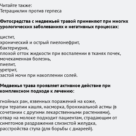
Читайте также:
Тетрациклин против герпеса
Фитосредства с медвежьей травой применяют при многих
урологических заболеваниях и негативных процессах:
цистит,
хронический и острый пиелонефрит,
бактериурия,
плохой отток жидкости при воспалении в тканях почек,
мочекаменная болезнь,
пиелит,
уретрит,
застой мочи при накоплении солей.
Медвежья трава проявляет активное действие при
комплексном подходе к лечению:
гнойных ран, язвенных поражений на коже,
при терапии кашля, насморка, бронхиальной астмы (в
сочетании с другими лекарственными растениями),
отвар на молоке подходит пациентам, страдающим от
симптомов раздражения слизистой желудка,
расстройства стула (для борьбы с диареей).