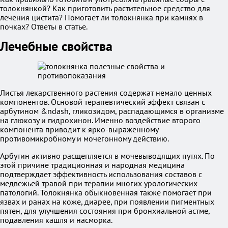
толокнянкой? Как приготовить растительное средство для
лечения цистита? Помогает ли толокнянка при камнях в
почках? Ответы в статье.
Лечебные свойства
Листья лекарственного растения содержат немало ценных
компонентов. Основой терапевтический эффект связан с
арбутином &ndash, гликозидом, распадающимся в организме
на глюкозу и гидрохинон. Именно воздействие второго
компонента приводит к ярко-выраженному
противомикробному и мочегонному действию.
Арбутин активно расщепляется в мочевыводящих путях. По
этой причине традиционная и народная медицина
подтверждает эффективность использования составов с
медвежьей травой при терапии многих урологических
патологий. Толокнянка обыкновенная также помогает при
язвах и ранах на коже, диарее, при появлении пигментных
пятен, для улучшения состояния при бронхиальной астме,
подавления кашля и насморка.