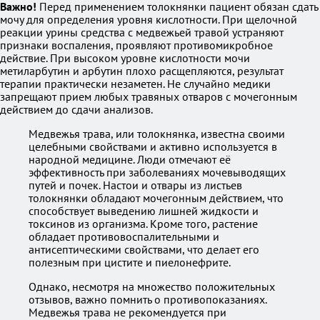
Важно!
Перед применением толокнянки пациент обязан сдать
мочу для определения уровня кислотности. При щелочной
реакции урины средства с медвежьей травой устраняют
признаки воспаления, проявляют противомикробное
действие. При высоком уровне кислотности мочи
метиларбутин и арбутин плохо расщепляются, результат
терапии практически незаметен. Не случайно медики
запрещают прием любых травяных отваров с мочегонным
действием до сдачи анализов.
Медвежья трава, или толокнянка, известна своими
целебными свойствами и активно используется в
народной медицине. Люди отмечают её
эффективность при заболеваниях мочевыводящих
путей и почек. Настои и отвары из листьев
толокнянки обладают мочегонным действием, что
способствует выведению лишней жидкости и
токсинов из организма. Кроме того, растение
обладает противовоспалительными и
антисептическими свойствами, что делает его
полезным при цистите и пиелонефрите.
Однако, несмотря на множество положительных
отзывов, важно помнить о противопоказаниях.
Медвежья трава не рекомендуется при