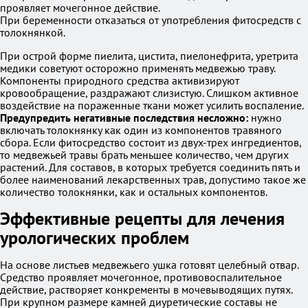
проявляет мочегонное действие.
При беременности отказаться от употребления фитосредств с
толокнянкой.
При острой форме пиелита, цистита, пиелонефрита, уретрита
медики советуют осторожно применять медвежью траву.
Компоненты природного средства активизируют
кровообращение, раздражают слизистую. Слишком активное
воздействие на пораженные ткани может усилить воспаление.
Предупредить негативные последствия несложно:
нужно
включать толокнянку как один из компонентов травяного
сбора. Если фитосредство состоит из двух-трех ингредиентов,
то медвежьей травы брать меньшее количество, чем других
растений. Для составов, в которых требуется соединить пять и
более наименований лекарственных трав, допустимо такое же
количество толокнянки, как и остальных компонентов.
Эффективные рецепты для лечения
урологических проблем
На основе листьев медвежьего ушка готовят целебный отвар.
Средство проявляет мочегонное, противовоспалительное
действие, растворяет конкременты в мочевыводящих путях.
При крупном размере камней диуретические составы не