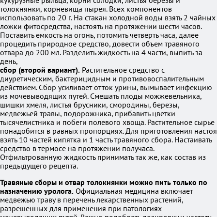
кукурузные рыльца, корни солодки, листья березы и
толокнянки, корневища пырея. Всех компонентов
использовать по 20 г. На стакан холодной воды взять 2 чайных
ложки фитосредства, настоять на протяжении шести часов.
Поставить емкость на огонь, потомить четверть часа, далее
процедить природное средство, довести объем травяного
отвара до 200 мл. Разделить жидкость на 4 части, выпить за
день,
сбор (второй вариант).
Растительное средство с
диуретическим, бактерицидным и противовоспалительным
действием. Сбор усиливает отток урины, вымывает инфекцию
из мочевыводящих путей. Смешать плоды можжевельника,
шишки хмеля, листья брусники, смородины, березы,
медвежьей травы, подорожника, прибавить цветки
тысячелистника и побеги полевого хвоща. Растительное сырье
понадобится в равных пропорциях. Для приготовления настоя
взять 10 частей кипятка и 1 часть травяного сбора. Настаивать
средство в термосе на протяжении получаса.
Отфильтрованную жидкость принимать так же, как состав из
предыдущего рецепта.
Травяные сборы и отвар толокнянки можно пить только по
назначению уролога.
Официальная медицина включает
медвежью траву в перечень лекарственных растений,
разрешенных для применения при патологиях