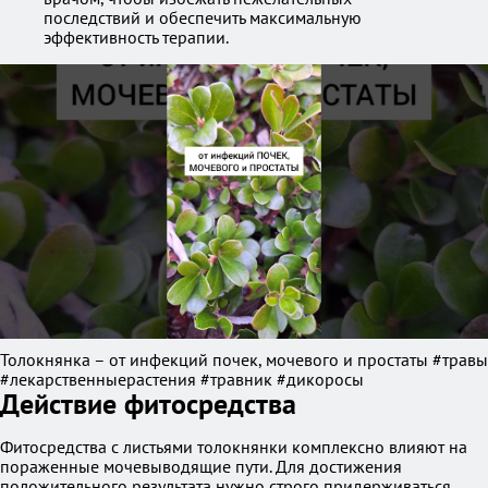
последствий и обеспечить максимальную
эффективность терапии.
Толокнянка – от инфекций почек, мочевого и простаты #травы
#лекарственныерастения #травник #дикоросы
Действие фитосредства
Фитосредства с листьями толокнянки комплексно влияют на
пораженные мочевыводящие пути. Для достижения
положительного результата нужно строго придерживаться