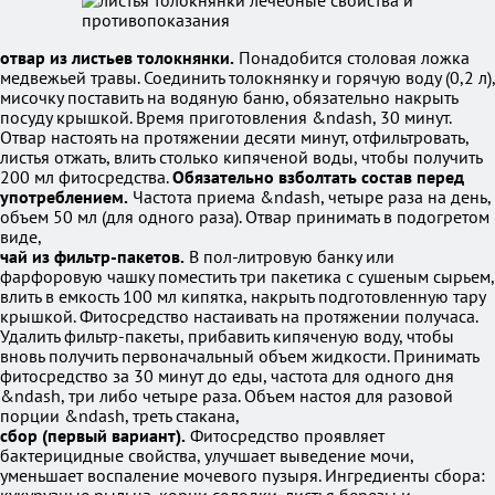
отвар из листьев толокнянки.
Понадобится столовая ложка
медвежьей травы. Соединить толокнянку и горячую воду (0,2 л),
мисочку поставить на водяную баню, обязательно накрыть
посуду крышкой. Время приготовления &ndash, 30 минут.
Отвар настоять на протяжении десяти минут, отфильтровать,
листья отжать, влить столько кипяченой воды, чтобы получить
200 мл фитосредства.
Обязательно взболтать состав перед
употреблением.
Частота приема &ndash, четыре раза на день,
объем 50 мл (для одного раза). Отвар принимать в подогретом
виде,
чай из фильтр-пакетов.
В пол-литровую банку или
фарфоровую чашку поместить три пакетика с сушеным сырьем,
влить в емкость 100 мл кипятка, накрыть подготовленную тару
крышкой. Фитосредство настаивать на протяжении получаса.
Удалить фильтр-пакеты, прибавить кипяченую воду, чтобы
вновь получить первоначальный объем жидкости. Принимать
фитосредство за 30 минут до еды, частота для одного дня
&ndash, три либо четыре раза. Объем настоя для разовой
порции &ndash, треть стакана,
сбор (первый вариант).
Фитосредство проявляет
бактерицидные свойства, улучшает выведение мочи,
уменьшает воспаление мочевого пузыря. Ингредиенты сбора: