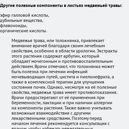
Другие полезные компоненты в листьях медвежьей травы:
эфир галловой кислоты,
дубильные вещества,
флавоноиды,
органические кислоты.
Медвежья трава, или толокнянка, привлекает
внимание врачей благодаря своим лечебным
свойствам, особенно в области урологии. Экстракты
этого растения содержат арбутин, который
обладает мочегонным и противовоспалительным
действием. Врачи отмечают, что толокнянка может
быть полезна при лечении инфекций
мочевыводящих путей, цистита и пиелонефрита, а
также в комплексной терапии для улучшения
состояния почек. Однако, несмотря на её полезные
свойства, медвежья трава имеет противопоказания.
Врачи предостерегают от её применения при
беременности, лактации и при наличии аллергии
на компоненты растения. Также важно учитывать
возможные взаимодействия с другими
лекарственными средствами. Поэтому перед
началом лечения рекомендуется консультация с
врачом, чтобы избежать нежелательных