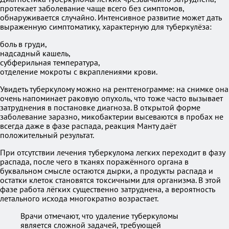
протекает заболевание чаще всего без симптомов,
обнаруживается случайно. Интенсивное развитие может дать
выраженную симптоматику, характерную для туберкулёза:
боль в груди,
надсадный кашель,
субферильная температура,
отделение мокроты с вкраплениями крови.
Увидеть туберкулому можно на рентгенограмме: на снимке она
очень напоминает раковую опухоль, что тоже часто вызывает
затруднения в постановке диагноза. В открытой форме
заболевание заразно, микобактерии высеваются в пробах не
всегда даже в фазе распада, реакция Манту даёт
положительный результат.
При отсутствии лечения туберкулома легких переходит в фазу
распада, после чего в тканях поражённого органа в
буквальном смысле остаются дырки, а продукты распада и
остатки клеток становятся токсичными для организма. В этой
фазе работа лёгких существенно затруднена, а вероятность
летального исхода многократно возрастает.
Врачи отмечают, что удаление туберкуломы
является сложной задачей, требующей