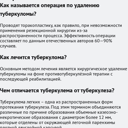
Как называется операция по удалению
туберкуломы?
Проводят торакопластику, как правило, при невозможности
применения резекционной хирургии из-за
распространенности процесса. Эффективность операции
составляет по данным отечественных авторов 60—90%
случаев.
Как лечится туберкулома?
Основным методом лечения является хирургическое удаление
туберкуломы на фоне противотуберкулёзной терапии с
последующей реабилитацией.
Чем отличается туберкулема от туберкулеза?
Туберкулема легких – одна из распространенных форм
протекания туберкулеза. Под этим термином объединяются
различные по причине образования объемные казеозно-
некротические образования с диаметром более 12 мм,
которые отделены от окружающей легочной паренхимы
плотной двуслойной капсулой.