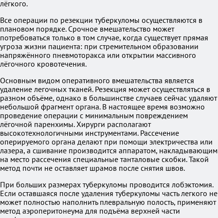
лёгкого.
Все операции по резекции туберкуломы осуществляются в
плановом порядке. Срочное вмешательство может
потребоваться только в том случае, когда существует прямая
угроза жизни пациента: при стремительном образовании
напряжённого пневмоторакса или открытии массивного
лёгочного кровотечения.
Основным видом оперативного вмешательства является
удаление легочных тканей. Резекция может осуществляться в
разном объёме, однако в большинстве случаев сейчас удаляют
небольшой фрагмент органа. В настоящее время возможно
проведение операции с минимальным повреждением
лёгочной паренхимы. Хирурги располагают
высокотехнологичными инструментами. Рассечение
оперируемого органа делают при помощи электричества или
лазера, а сшивание производится аппаратом, накладывающим
на место рассечения специальные танталовые скобки. Такой
метод почти не оставляет шрамов после снятия швов.
При больших размерах туберкуломы проводится лобэктомия.
Если оставшаяся после удаления туберкуломы часть легкого не
может полностью наполнить плевральную полость, применяют
метод аэроперитонеума для подъёма верхней части