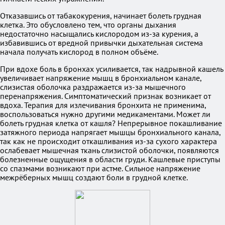
Отказавшись от табакокурения, начинает болеть грудная
клетка. Это обусловлено тем, что органы дыхания
недостаточно насыщались кислородом из-за курения, а
избавившись от вредной привычки дыхательная система
начала получать кислород в полном объёме.
При вдохе боль в бронхах усиливается, так надрывной кашель
увеличивает напряжение мышц в бронхиальном канале,
слизистая оболочка раздражается из-за мышечного
перенапряжения. Симптоматический признак возникает от
вдоха. Терапия для излечивания бронхита не применима,
воспользоваться нужно другими медикаментами. Может ли
болеть грудная клетка от кашля? Непрерывное покашливание
затяжного периода напрягает мышцы бронхиального канала,
так как не происходит откашливания из-за сухого характера
ослабевает мышечная ткань слизистой оболочки, появляются
болезненные ощущения в области груди. Кашлевые приступы
со спазмами возникают при астме. Сильное напряжение
межрёберных мышц создают боли в грудной клетке.