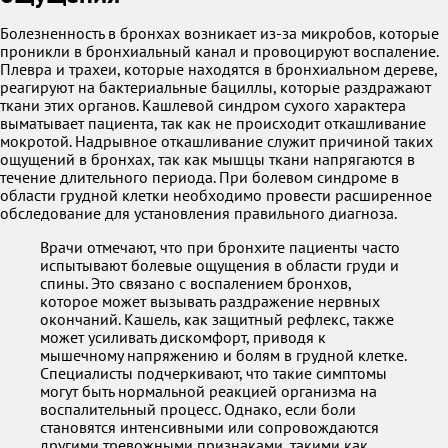
Болезненность в бронхах возникает из-за микробов, которые
проникли в бронхиальный канал и провоцируют воспаление.
Плевра и трахеи, которые находятся в бронхиальном дереве,
реагируют на бактериальные бациллы, которые раздражают
ткани этих органов. Кашлевой синдром сухого характера
выматывает пациента, так как не происходит откашливание
мокротой. Надрывное откашливание служит причиной таких
ощущений в бронхах, так как мышцы ткани напрягаются в
течение длительного периода. При болевом синдроме в
области грудной клетки необходимо провести расширенное
обследование для установления правильного диагноза.
Врачи отмечают, что при бронхите пациенты часто
испытывают болевые ощущения в области груди и
спины. Это связано с воспалением бронхов,
которое может вызывать раздражение нервных
окончаний. Кашель, как защитный рефлекс, также
может усиливать дискомфорт, приводя к
мышечному напряжению и болям в грудной клетке.
Специалисты подчеркивают, что такие симптомы
могут быть нормальной реакцией организма на
воспалительный процесс. Однако, если боли
становятся интенсивными или сопровождаются
другими тревожными признаками, такими как