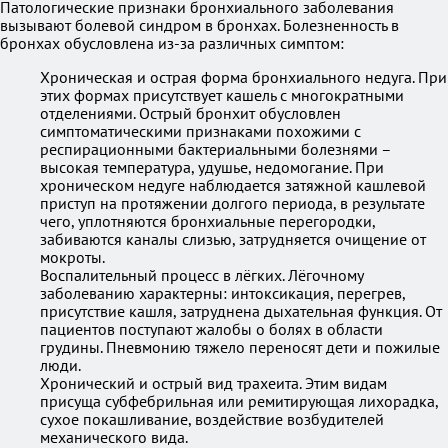
Патологические признаки бронхиального заболевания
вызывают болевой синдром в бронхах. Болезненность в
бронхах обусловлена из-за различных симптом:
Хроническая и острая форма бронхиального недуга. При
этих формах присутствует кашель с многократными
отделениями. Острый бронхит обусловлен
симптоматическими признаками похожими с
респирационными бактериальными болезнями –
высокая температура, удушье, недомогание. При
хроническом недуге наблюдается затяжной кашлевой
приступ на протяжении долгого периода, в результате
чего, уплотняются бронхиальные перегородки,
забиваются каналы слизью, затрудняется очищение от
мокроты.
Воспалительный процесс в лёгких. Лёгочному
заболеванию характерны: интоксикация, перегрев,
присутствие кашля, затруднена дыхательная функция. От
пациентов поступают жалобы о болях в области
грудины. Пневмонию тяжело переносят дети и пожилые
люди.
Хронический и острый вид трахеита. Этим видам
присуща субфебрильная или ремитирующая лихорадка,
сухое покашливание, воздействие возбудителей
механического вида.