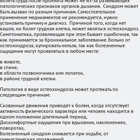
Болеть грудь после бронхита может не из-за развивающих
патологических признаков органов дыхания. Синдром может
быть вызван по разным причинам. Самостоятельное
применение медикаментов не рекомендуется, нужно
установить причину и диагноз. Причиной того, когда нет
кашля, но болит грудная клетка, может являться остеохондроз.
Симптоматика, проявляющая при этом бывает ошибочная, так
как принимается за бронхиальное заболевание. Больно от
остеохондроза, купировать нельзя, так как болезненные
ощущения могут проявляться в любом месте:
в животе,
в спине,
в области позвоночника или лопаток,
в районе грудной клетки.
Патология в виде остеохондроза может протекать по
следующим причинам:
Скованные движения приводят к болям, когда отсутствует
активность физического характера или человек находится в
одном положении длительный период,
Дискомфортные ощущения при вдыхании, наклонениях,
поворотах,
Болезненный синдром снижается при ходьбе, от
гимнастических упражнений.