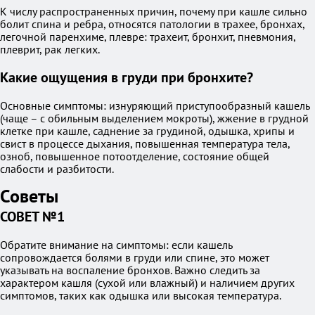
К числу распространенных причин, почему при кашле сильно
болит спина и ребра, относятся патологии в трахее, бронхах,
легочной паренхиме, плевре: трахеит, бронхит, пневмония,
плеврит, рак легких.
Какие ощущения в груди при бронхите?
Основные симптомы: изнуряющий приступообразный кашель
(чаще – с обильным выделением мокроты), жжение в грудной
клетке при кашле, саднение за грудиной, одышка, хрипы и
свист в процессе дыхания, повышенная температура тела,
озноб, повышенное потоотделение, состояние общей
слабости и разбитости.
Советы
СОВЕТ №1
Обратите внимание на симптомы: если кашель
сопровождается болями в груди или спине, это может
указывать на воспаление бронхов. Важно следить за
характером кашля (сухой или влажный) и наличием других
симптомов, таких как одышка или высокая температура.