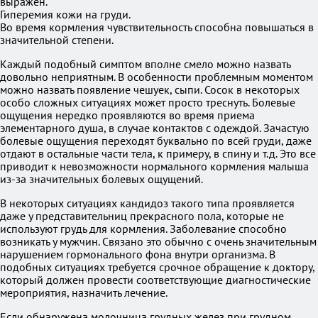
выражен.
Гиперемия кожи на груди.
Во время кормления чувствительность способна повышаться в
значительной степени.
Каждый подобный симптом вполне смело можно назвать
довольно неприятным. В особенности проблемным моментом
можно назвать появление чешуек, сыпи. Сосок в некоторых
особо сложных ситуациях может просто треснуть. Болевые
ощущения нередко проявляются во время приема
элементарного душа, в случае контактов с одеждой. Зачастую
болевые ощущения переходят буквально по всей груди, даже
отдают в остальные части тела, к примеру, в спину и т.д. Это все
приводит к невозможности нормального кормления малыша
из-за значительных болевых ощущений.
В некоторых ситуациях кандидоз такого типа проявляется
даже у представительниц прекрасного пола, которые не
используют грудь для кормления. Заболевание способно
возникать у мужчин. Связано это обычно с очень значительным
нарушением гормонального фона внутри организма. В
подобных ситуациях требуется срочное обращение к доктору,
который должен провести соответствующие диагностические
мероприятия, назначить лечение.
Если обнаружена молочница грудных желез при грудном