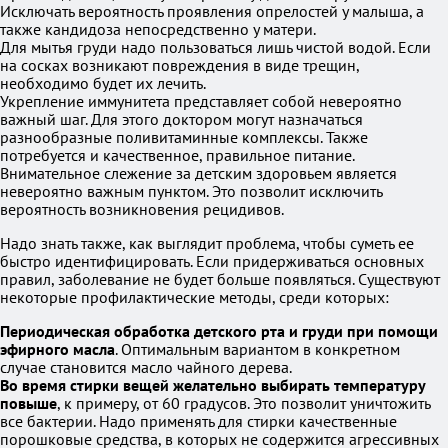
Исключать вероятность проявления опрелостей у малыша, а
также кандидоза непосредственно у матери.
Для мытья груди надо пользоваться лишь чистой водой. Если
на сосках возникают повреждения в виде трещин,
необходимо будет их лечить.
Укрепление иммунитета представляет собой невероятно
важный шаг. Для этого доктором могут назначаться
разнообразные поливитаминные комплексы. Также
потребуется и качественное, правильное питание.
Внимательное слежение за детским здоровьем является
невероятно важным пунктом. Это позволит исключить
вероятность возникновения рецидивов.
Надо знать также, как выглядит проблема, чтобы суметь ее
быстро идентифицировать. Если придерживаться основных
правил, заболевание не будет больше появляться. Существуют
некоторые профилактические методы, среди которых:
Периодическая обработка детского рта и груди при помощи
эфирного масла
. Оптимальным вариантом в конкретном
случае становится масло чайного дерева.
Во время стирки вещей желательно выбирать температуру
повыше
, к примеру, от 60 градусов. Это позволит уничтожить
все бактерии. Надо применять для стирки качественные
порошковые средства, в которых не содержится агрессивных