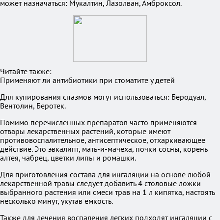
может назначаться: Мукалтин, Лазолван, Амброксол.
Читайте также:
Применяют ли антибиотики при стоматите у детей
Для купирования спазмов могут использоваться: Беродуал,
Вентолин, Беротек.
Помимо перечисленных препаратов часто применяются
отвары лекарственных растений, которые имеют
противовоспалительное, антисептическое, отхаркивающее
действие. Это эвкалипт, мать-и-мачеха, почки сосны, корень
алтея, чабрец, цветки липы и ромашки.
Для приготовления состава для ингаляции на основе любой
лекарственной травы следует добавить 4 столовые ложки
выбранного растения или смеси трав на 1 л кипятка, настоять
несколько минут, укутав емкость.
Также для лечения воспаления легких подходят ингаляции с