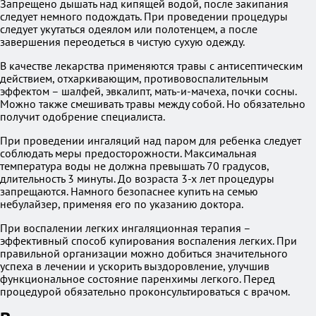
Запрещено дышать над кипящей водой, после закипания
следует немного подождать. При проведении процедуры
следует укутаться одеялом или полотенцем, а после
завершения переодеться в чистую сухую одежду.
В качестве лекарства применяются травы с антисептическим
действием, отхаркивающим, противовоспалительным
эффектом – шалфей, эвкалипт, мать-и-мачеха, почки сосны.
Можно также смешивать травы между собой. Но обязательно
получит одобрение специалиста.
При проведении ингаляций над паром для ребенка следует
соблюдать меры предосторожности. Максимальная
температура воды не должна превышать 70 градусов,
длительность 3 минуты. До возраста 3-х лет процедуры
запрещаются. Намного безопаснее купить на семью
небулайзер, применяя его по указанию доктора.
При воспалении легких ингаляционная терапия –
эффективный способ купирования воспаления легких. При
правильной организации можно добиться значительного
успеха в лечении и ускорить выздоровление, улучшив
функциональное состояние паренхимы легкого. Перед
процедурой обязательно проконсультироваться с врачом.