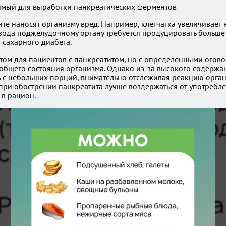
е наносят организму вред. Например, клетчатка увеличивает на
левода поджелудочному органу требуется продуцировать больше
 сахарного диабета.
том для пациентов с панкреатитом, но с определенными огово
общего состояния организма. Однако из-за высокого содержани
 с небольших порций, внимательно отслеживая реакцию орган
при обострении панкреатита лучше воздержаться от употреблен
 в рацион.