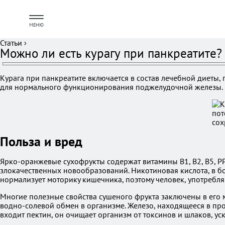
МЕНЮ
Статьи
›
Можно ли есть курагу при панкреатите?
Курага при панкреатите включается в состав лечебной диеты,
для нормального функционирования поджелудочной железы.
Польза и вред
Ярко-оранжевые сухофрукты содержат витамины В1, В2, В5, РР
злокачественных новообразований. Никотиновая кислота, в бо
нормализует моторику кишечника, поэтому человек, употребля
Многие полезные свойства сушеного фрукта заключены в его м
водно-солевой обмен в организме. Железо, находящееся в прод
входит пектин, он очищает организм от токсинов и шлаков, у