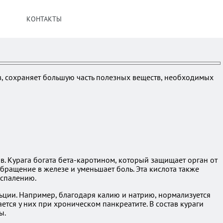
КОНТАКТЫ
ов, сохраняет большую часть полезных веществ, необходимых
в. Курага богата бета-каротином, который защищает орган от
ращение в железе и уменьшает боль. Эта кислота также
оспалению.
льции. Например, благодаря калию и натрию, нормализуется
тся у них при хроническом панкреатите. В состав кураги
ы.