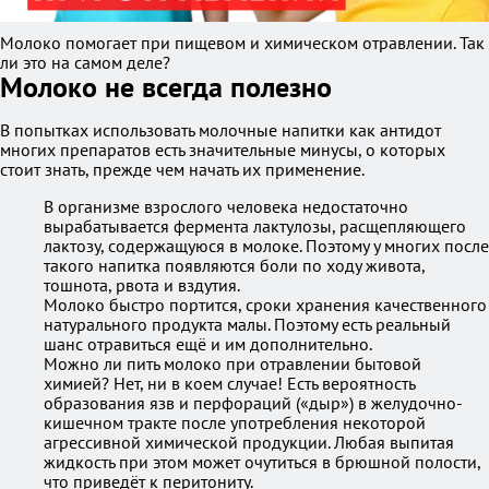
Молоко помогает при пищевом и химическом отравлении. Так
ли это на самом деле?
Молоко не всегда полезно
В попытках использовать молочные напитки как антидот
многих препаратов есть значительные минусы, о которых
стоит знать, прежде чем начать их применение.
В организме взрослого человека недостаточно
вырабатывается фермента лактулозы, расщепляющего
лактозу, содержащуюся в молоке. Поэтому у многих после
такого напитка появляются боли по ходу живота,
тошнота, рвота и вздутия.
Молоко быстро портится, сроки хранения качественного
натурального продукта малы. Поэтому есть реальный
шанс отравиться ещё и им дополнительно.
Можно ли пить молоко при отравлении бытовой
химией? Нет, ни в коем случае! Есть вероятность
образования язв и перфораций («дыр») в желудочно-
кишечном тракте после употребления некоторой
агрессивной химической продукции. Любая выпитая
жидкость при этом может очутиться в брюшной полости,
что приведёт к перитониту.