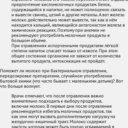
предпочтение кисломолочных продуктам. Белок,
содержащийся в напитке, не может полноценно связать
и вывести свинец, цезий и другие металлы. А вот железо
молоко действительно может вывести, так как в нём
находится кальций, являющийся антагонистом железа в
химических реакциях. Поэтому при анемии не
рекомендуют употреблять молочные продукты в
большом объёме.
При отравлениях испорченными продуктами лёгкой
степени напиток спасает только от изжоги. При этом
общее состояние организма не зависит от количества
выпитого продукта, интоксикация не пройдёт.
Поможет ли молоко при бактериальном отравлении,
передозировке препаратами, случайном употреблении
бытовой химии (что часто бывает с маленькими детьми)? Вот
что больше волнует.
Врачи отмечают, что после отравления важно
внимательно подходить к выбору продуктов,
включая молоко. В первые дни после отравления
рекомендуется избегать молочных продуктов, так
как они могут вызвать дополнительную нагрузку на
желудочно-кишечный тракт. Молоко содержит
лактозу, которая может быть трудно усваиваемой в