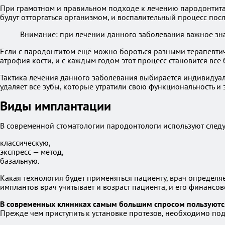
При грамотном и правильном подходе к лечению пародонтита 
будут отторгаться организмом, и воспалительный процесс пос
Внимание: при лечении данного заболевания важное зна
Если с пародонтитом ещё можно бороться разными терапевтич
атрофия кости, и с каждым годом этот процесс становится всё
Тактика лечения данного заболевания выбирается индивидуаль
удаляет все зубы, которые утратили свою функциональность и
Виды имплантации
В современной стоматологии пародонтологи используют сле
классическую,
экспресс — метод,
базальную.
Какая технология будет применяться пациенту, врач определяе
имплантов врач учитывает и возраст пациента, и его финансо
В современных клиниках самым большим спросом пользуются
Прежде чем приступить к установке протезов, необходимо под