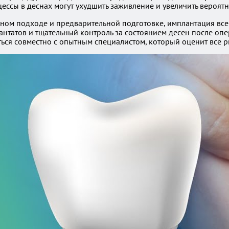
цессы в деснах могут ухудшить заживление и увеличить вероят
ьном подходе и предварительной подготовке, имплантация все 
антатов и тщательный контроль за состоянием десен после опе
ся совместно с опытным специалистом, который оценит все р