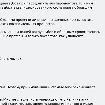
тацией зубов при пародонтите или пародонтозе, то к ним
ли выбрать квалифицированного стоматолога с большим
обходимо провести лечение воспаленных десен, чистить
икаких воспалительных процессов.
ассасыванием тканей вокруг зубов и обильным кровотечением
ые протезы. И только после того, как у пациента
блемами, как:
есна. Поэтому при имплантации стоматологи рекомендуют
. Многие специалисты утверждают, что наличие этих
ной ткани, что затрудняет установку имплантов и может