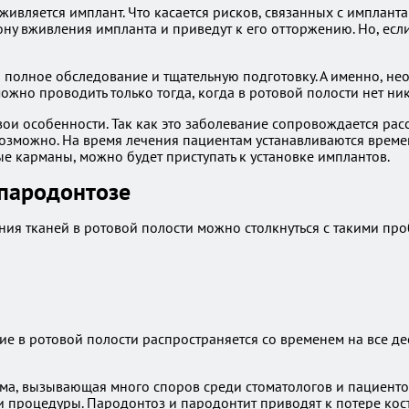
 вживляется имплант. Что касается рисков, связанных с имплан
ону вживления импланта и приведут к его отторжению. Но, ес
 полное обследование и тщательную подготовку. А именно, не
можно проводить только тогда, когда в ротовой полости нет н
 свои особенности. Так как это заболевание сопровождается р
озможно. На время лечения пациентам устанавливаются временн
е карманы, можно будет приступать к установке имплантов.
 пародонтозе
ия тканей в ротовой полости можно столкнуться с такими про
ие в ротовой полости распространяется со временем на все д
ма, вызывающая много споров среди стоматологов и пациентов
 процедуры. Пародонтоз и пародонтит приводят к потере кост