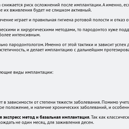
снижается риск осложнений после имплантации. А именно, есл
ле их вживления будет не слишком активный.
чение играет и правильная гигиена ротовой полости и отказ 
ескими и хирургическими методами, то пародонтоз хуже подд
 более интенсивным.
но пародонтологом. Именно от этой тактики и зависит успех 
 эстетичность, и делает имплантацию с дальнейшим протезиров
дующие виды имплантации:
т в зависимости от степени тяжести заболевания. Помимо учет
вое положение, и наличие хронических заболеваний, и особенн
 экспресс метод и базальная имплантация
. Так как классиче
ождать не один месяц, для заживления десен.