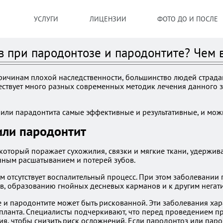
УСЛУГИ
ЛИЦЕНЗИИ
ФОТО ДО И ПОСЛЕ
 при пародонтозе и пародонтите? Чем 
причинам плохой наследственности, большинство людей страда
ествует много разных современных методик лечения данного з
а или парадонтита самые эффективные и результативные, и мо
или пародонтит
который поражает сухожилия, связки и мягкие ткани, удержив
енным расшатыванием и потерей зубов.
м отсутствует воспалительный процесс. При этом заболевании 
ов, образованию гнойных десневых карманов и к другим негат
е и пародонтите может быть рискованной. Эти заболевания ха
 импланта. Специалисты подчеркивают, что перед проведением 
я, чтобы снизить риск осложнений. Если пародонтоз или паро