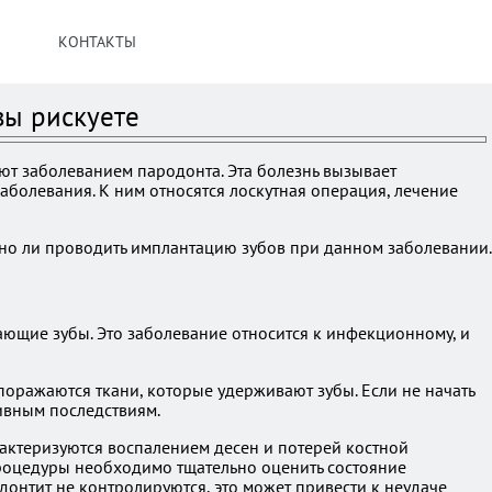
КОНТАКТЫ
вы рискуете
ют заболеванием пародонта. Эта болезнь вызывает
аболевания. К ним относятся лоскутная операция, лечение
жно ли проводить имплантацию зубов при данном заболевании.
ающие зубы. Это заболевание относится к инфекционному, и
поражаются ткани, которые удерживают зубы. Если не начать
ивным последствиям.
рактеризуются воспалением десен и потерей костной
процедуры необходимо тщательно оценить состояние
донтит не контролируются, это может привести к неудаче