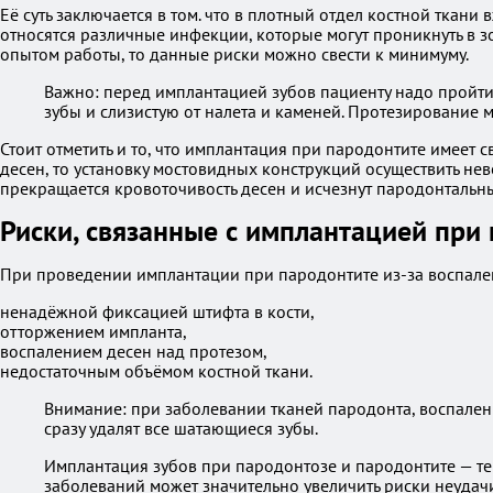
Её суть заключается в том. что в плотный отдел костной ткани
относятся различные инфекции, которые могут проникнуть в з
опытом работы, то данные риски можно свести к минимуму.
Важно: перед имплантацией зубов пациенту надо пройти
зубы и слизистую от налета и каменей. Протезирование 
Стоит отметить и то, что имплантация при пародонтите имеет
десен, то установку мостовидных конструкций осуществить нев
прекращается кровоточивость десен и исчезнут пародонтальны
Риски, связанные с имплантацией при
При проведении имплантации при пародонтите из-за воспален
ненадёжной фиксацией штифта в кости,
отторжением импланта,
воспалением десен над протезом,
недостаточным объёмом костной ткани.
Внимание: при заболевании тканей пародонта, воспален
сразу удалят все шатающиеся зубы.
Имплантация зубов при пародонтозе и пародонтите — те
заболеваний может значительно увеличить риски неудачи