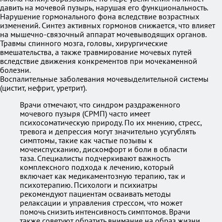
давить на мочевой пузырь, нарушая его функциональность.
Нарушение гормонального фона вследствие возрастных
изменений. Синтез активных гормонов снижается, что влияет
на мышечно-связочный аппарат мочевыводящих органов.
Травмы спинного мозга, головы, хирургические
вмешательства, а также травмирование мочевых путей
вследствие движения конкрементов при мочекаменной
болезни.
Воспалительные заболевания мочевыделительной системы
(цистит, нефрит, уретрит).
Врачи отмечают, что синдром раздраженного
мочевого пузыря (СРМП) часто имеет
психосоматическую природу. По их мнению, стресс,
тревога и депрессия могут значительно усугублять
симптомы, такие как частые позывы к
мочеиспусканию, дискомфорт и боли в области
таза. Специалисты подчеркивают важность
комплексного подхода к лечению, который
включает как медикаментозную терапию, так и
психотерапию. Психологи и психиатры
рекомендуют пациентам осваивать методы
релаксации и управления стрессом, что может
помочь снизить интенсивность симптомов. Врачи
также советуют обратить внимание на образ жизни,