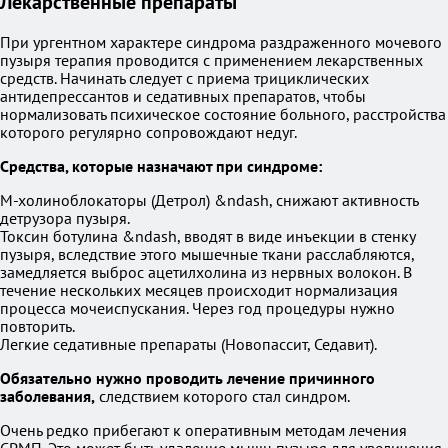
Лекарственные препараты
При ургентном характере синдрома раздраженного мочевого
пузыря терапия проводится с применением лекарственных
средств. Начинать следует с приема трициклических
антидепрессантов и седативных препаратов, чтобы
нормализовать психическое состояние больного, расстройства
которого регулярно сопровождают недуг.
Средства, которые назначают при синдроме:
М-холиноблокаторы (Детрол) &ndash, снижают активность
детрузора пузыря.
Токсин ботулина &ndash, вводят в виде инъекции в стенку
пузыря, вследствие этого мышечные ткани расслабляются,
замедляется выброс ацетилхолина из нервных волокон. В
течение нескольких месяцев происходит нормализация
процесса мочеиспускания. Через год процедуры нужно
повторить.
Легкие седативные препараты (Новопассит, Седавит).
Обязательно нужно проводить лечение причинного
заболевания,
следствием которого стал синдром.
Очень редко прибегают к оперативным методам лечения