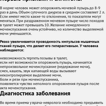
В норме человек может опорожнять мочевой пузырь до 8-9
раз в день. Объем суточного диуреза в среднем составляет 2 л.
Если имеют место какие-то отклонения, то показатели могут
меняться. При раздраженном мочевом пузыре число походов
в туалет может превышать 10. Желание немедленного
мочеиспускания очень устойчиво, но количество выделяемой
мочи уменьшается.
Резко увеличивается проводимость импульсов мышечных
тканей пузыря, что делает его гиперактивным. У человека
наблюдаются:
невозможность терпеть позывы в туалет,
если нет возможности опорожнить пузырь, начинается
непроизвольное мочеиспускание (недержание мочи),
смех, кашель, звук капающей воды вызывают
неконтролируемое выделение мочи,
боли и рези при мочеиспусканииa,
появляется чувство неполного опорожнения пузыря после
акта мочеиспускания.
Диагностика заболевания
Во время приема у врача-невролога необходимо предъявить