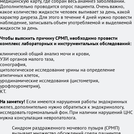
медицинскую карту, где собран весь анамнез заболеваний.
Дополнительно проводится опрос пациента. Очень важно,
какое количество жидкости человек выпивает за день, какой
характер диуреза. Для этого в течение 4 дней нужно провести
наблюдение, записывать объем употребляемой и выделяемой
жидкости за день.
Чтобы выяснить причину СРМП, необходимо провести
комплекс лабораторных и инструментальных обследований:
клинический общий анализ мочи и крови,
УЗИ органов малого таза,
сонография,
цитологическое исследование урины на определение
атипичных клеток,
уродинамические исследования (цистометрия,
урофлоурометрия),
КТ.
На заметку!
Если имеются нарушения работы эндокринных
желез, дополнительно нужно обратиться к эндокринологу,
исследовать гормональный фон. При наличии нарушений ЦНС
нужна консультация невропатолога.
Синдром раздраженного мочевого пузыря (СРМП)
вызывает множество обсуждений среди пациентов