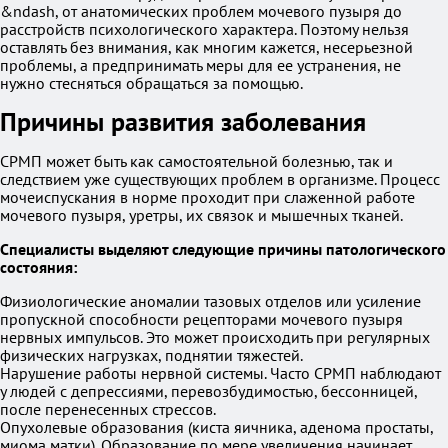
&ndash, от анатомических проблем мочевого пузыря до
расстройств психологического характера. Поэтому нельзя
оставлять без внимания, как многим кажется, несерьезной
проблемы, а предпринимать меры для ее устранения, не
нужно стесняться обращаться за помощью.
Причины развития заболевания
СРМП может быть как самостоятельной болезнью, так и
следствием уже существующих проблем в организме. Процесс
мочеиспускания в норме проходит при слаженной работе
мочевого пузыря, уретры, их связок и мышечных тканей.
Специалисты выделяют следующие причины патологического
состояния:
Физиологические аномалии тазовых отделов или усиление
пропускной способности рецепторами мочевого пузыря
нервных импульсов. Это может происходить при регулярных
физических нагрузках, поднятии тяжестей.
Нарушение работы нервной системы. Часто СРМП наблюдают
у людей с депрессиями, перевозбудимостью, бессонницей,
после перенесенных стрессов.
Опухолевые образования (киста яичника, аденома простаты,
миома матки). Образование по мере увеличения начинает