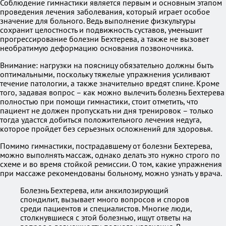
Соблюдение гимнастики является первым и основным этапом
проведения лечения заболевания, который играет особое
значение для больного. Ведь выполнение физкультуры
сохранит целостность и подвижность суставов, уменьшит
прогрессирование болезни Бехтерева, а также не вызовет
необратимую деформацию основания позвоночника.
Внимание: нагрузки на поясницу обязательно должны быть
оптимальными, поскольку тяжелые упражнения усиливают
течение патологии, а также значительно вредят спине. Кроме
того, задавая вопрос – как можно вылечить болезнь Бехтерева
полностью при помощи гимнастики, стоит отметить, что
пациент не должен пропускать ни дня тренировок – только
тогда удастся добиться положительного лечения недуга,
которое пройдет без серьезных осложнений для здоровья.
Помимо гимнастики, пострадавшему от болезни Бехтерева,
можно выполнять массаж, однако делать это нужно строго по
схеме и во время стойкой ремиссии. О том, какие упражнения
при массаже рекомендованы больному, можно узнать у врача.
Болезнь Бехтерева, или анкилозирующий
спондилит, вызывает много вопросов и споров
среди пациентов и специалистов. Многие люди,
столкнувшиеся с этой болезнью, ищут ответы на