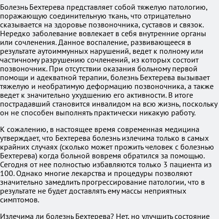
Болезнь Бехтерева представляет собой тяжелую патологию,
поражающую соединительную ткань, что отрицательно
сказывается на здоровье позвоночника, суставов и связок.
Нередко заболевание вовлекает в себя внутренние органы
или сочленения. Данное воспаление, развивающееся в
результате аутоиммунных нарушений, ведет к полному или
частичному разрушению сочленений, из которых состоит
позвоночник. При отсутствии оказания больному первой
помощи и адекватной терапии, болезнь Бехтерева вызывает
тяжелую и необратимую деформацию позвоночника, а также
ведет к значительно ухудшению его активности. В итоге
пострадавший становится инвалидом на всю жизнь, поскольку
он не способен выполнять практически никакую работу.
К сожалению, в настоящее время современная медицина
утверждает, что Бехтерева болезнь излечима только в самых
крайних случаях (сколько может прожить человек с болезнью
Бехтерева) когда больной вовремя обратился за помощью.
Сегодня от нее полностью избавляются только 3 пациента из
100. Однако многие лекарства и процедуры позволяют
значительно замедлить прогрессирование патологии, что в
результате не будет доставлять ему массы неприятных
симптомов.
Излечима ли болезнь Бехтерева? Нет, но улучшить состояние