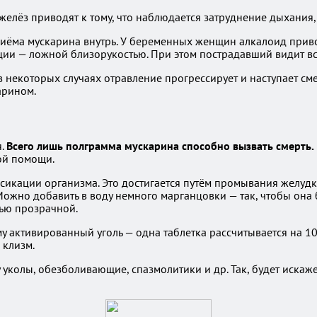
елёз приводят к тому, что наблюдается затруднение дыхания,
ёма мускарина внутрь. У беременных женщин алкалоид приводи
ии — ложной близорукостью. При этом пострадавший видит все
 в некоторых случаях отравление прогрессирует и наступает см
арином.
я.
Всего лишь полграмма мускарина способно вызвать смерть.
ой помощи.
сикации организма. Это достигается путём промывания желуд
. Можно добавить в воду немного марганцовки — так, чтобы он
тью прозрачной.
му активированный уголь — одна таблетка рассчитывается на 1
 клизм.
 уколы, обезболивающие, спазмолитики и др. Так, будет искаж