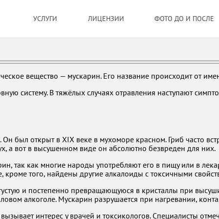
УСЛУГИ
ЛИЦЕНЗИИ
ФОТО ДО И ПОСЛЕ
ческое вещество — мускарин. Его название происходит от имен
ную систему. В тяжёлых случаях отравления наступают симптом
Он был открыт в XIX веке в мухоморе красном. Гриб часто вст
х, а вот в высушенном виде он абсолютно безвреден для них.
рин, так как многие народы употребляют его в пищу или в лек
, кроме того, найдены другие алкалоиды с токсичными свойст
 густую и постепенно превращающуюся в кристаллы при высуши
иловом алкоголе. Мускарин разрушается при нагревании, конта
вызывает интерес у врачей и токсикологов. Специалисты отмеч