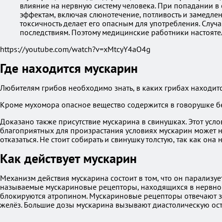
влияние на нервную систему человека. При попадании в
эффектам, включая слюнотечение, потливость и замедлен
токсичность делает его опасным для употребления. Слу
последствиям. Поэтому медицинские работники настояте
https://youtube.com/watch?v=xMtcyY4aO4g
Где находится мускарин
Любителям грибов необходимо знать, в каких грибах находитс
Кроме мухомора опасное вещество содержится в говорушке бел
Доказано также присутствие мускарина в свинушках. Этот усл
благоприятных для произрастания условиях мускарин может на
отказаться. Не стоит собирать и свинушку толстую, так как он
Как действует мускарин
Механизм действия мускарина состоит в том, что он парализу
называемые мускариновые рецепторы, находящихся в нервной 
блокируются атропином. Мускариновые рецепторы отвечают з
желёз. Большие дозы мускарина вызывают диастолическую оста