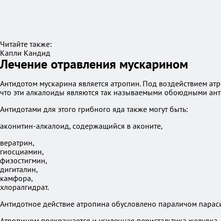
Читайте также:
Капли Кандид
Лечение отравления мускарином
Антидотом мускарина является атропин. Под воздействием атр
что эти алкалоиды являются так называемыми обоюдными ант
Антидотами для этого грибного яда также могут быть:
аконитин-алкалоид, содержащийся в аконите,
вератрин,
гиосциамин,
физостигмин,
дигиталин,
камфора,
хлоралгидрат.
Антидотное действие атропина обусловлено параличом парас
Атропином прекращается и усиленная перистальтика желудка, 