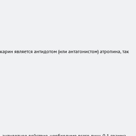
арин является антидотом (или антагонистом) атропина, так
ь антидотное действие, необходимо всего лишь 0,1 грамма