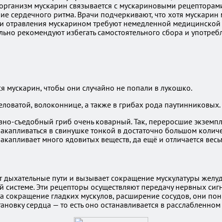
 организм мускарин связывается с мускариновыми рецепторам
ие сердечного ритма. Врачи подчеркивают, что хотя мускарин 
чаи отравления мускарином требуют немедленной медицинской 
льно рекомендуют избегать самостоятельного сбора и употреб
я мускарин, чтобы они случайно не попали в лукошко.
оватой, волоконнице, а также в грибах рода паутинниковых. 
овно-съедобный гриб очень коварный. Так, переросшие экземп
капливаться в свинушке тонкой в достаточно большом количес
а накапливает много ядовитых веществ, да ещё и отличается ве
ет дыхательные пути и вызывает сокращение мускулатуры желуд
системе. Эти рецепторы осуществляют передачу нервных сигн
а сокращение гладких мускулов, расширение сосудов, они по
новку сердца — то есть оно останавливается в расслабленном