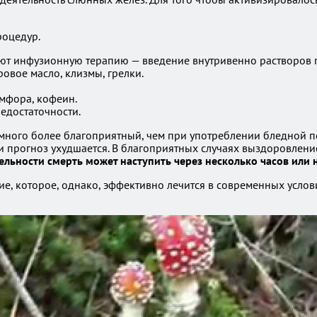
роцедур.
т инфузионную терапию — введение внутривенно растворов гл
овое масло, клизмы, грелки.
мфора, кофеин.
едостаточности.
много более благоприятный, чем при употреблении бледной п
 прогноз ухудшается. В благоприятных случаях выздоровление 
льности смерть может наступить через несколько часов или 
ние, которое, однако, эффективно лечится в современных усл