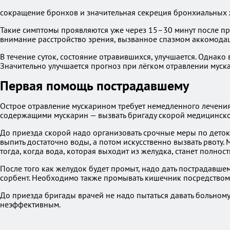
сокращение бронхов и значительная секреция бронхиальных ж
Такие симптомы проявляются уже через 15–30 минут после при
внимание расстройство зрения, вызванное спазмом аккомодац
В течение суток, состояние отравившихся, улучшается. Однако
Значительно улучшается прогноз при лёгком отравлении муск
Первая помощь пострадавшему
Острое отравление мускарином требует немедленного лечени
содержащими мускарин — вызвать бригаду скорой медицинск
До приезда скорой надо организовать срочные меры по деток
выпить достаточно воды, а потом искусственно вызвать рвоту
тогда, когда вода, которая выходит из желудка, станет полнос
После того как желудок будет промыт, надо дать пострадавше
сорбент. Необходимо также промывать кишечник посредством
До приезда бригады врачей не надо пытаться давать больному
неэффективным.