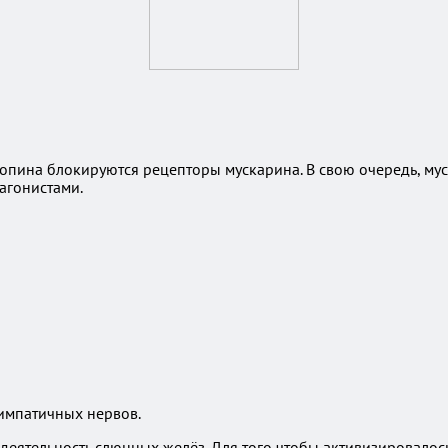
опина блокируются рецепторы мускарина. В свою очередь, муск
агонистами.
импатичных нервов.
деятельность слюнных желёз. Для того чтобы активизировалос