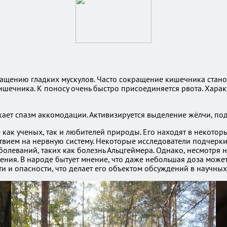
ащению гладких мускулов. Часто сокращение кишечника стано
ечника. К поносу очень быстро присоединяется рвота. Харак
ает спазм аккомодации. Активизируется выделение жёлчи, подж
как ученых, так и любителей природы. Его находят в некотор
ствием на нервную систему. Некоторые исследователи подчерк
олеваний, таких как болезнь Альцгеймера. Однако, несмотря 
ления. В народе бытует мнение, что даже небольшая доза мож
ти и опасности, что делает его объектом обсуждений в научных