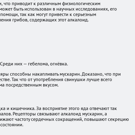
и, что приводит к различным физиологическим
может быть использован в научных исследованиях, его
помощи, так как могут привести к серьезным
ления грибов, содержащих этот алкалоид.
Среди них — гебелома, огнёвка.
ляры способны накапливать мускарин. Доказано, что при
тве. Так что от употребления свинушки лучше всего
сьма посредственным вкусом.
ка и кишечника. За восприятие этого яда отвечают так
алов. Рецепторы связывают алкалоид мускарин, а
нижают частоту сердечных сокращений, повышают секрецию
 состоянии.