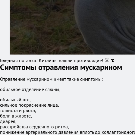
Бледная поганка! Китайцы нашли противоядие! ☠️ 🍄
Симптомы отравления мускарином
Отравление мускарином имеет такие симптомы:
обильное отделение слюны,
обильный пот,
сильное покраснение лица,
тошнота и рвота,
боли в животе,
диарея,
расстройства сердечного ритма,
понижение артериального давления вплоть до коллаптоидного