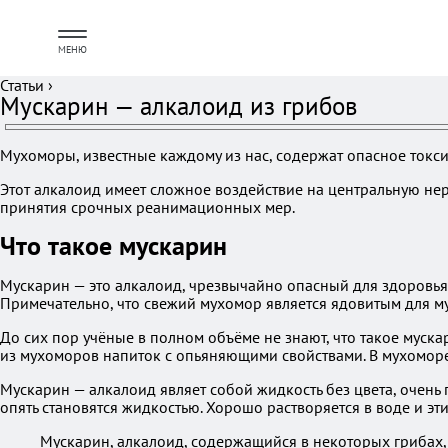
МЕНЮ
Статьи
›
Мускарин — алкалоид из грибов
Мухоморы, известные каждому из нас, содержат опасное токси
Этот алкалоид имеет сложное воздействие на центральную нерв
принятия срочных реанимационных мер.
Что такое мускарин
Мускарин — это алкалоид, чрезвычайно опасный для здоровья. 
Примечательно, что свежий мухомор является ядовитым для му
До сих пор учёные в полном объёме не знают, что такое муска
из мухоморов напиток c опьяняющими свойствами. В мухоморе
Мускарин — алкалоид являет собой жидкость без цвета, очень
опять становятся жидкостью. Хорошо растворяется в воде и эт
Мускарин, алкалоид, содержащийся в некоторых грибах, 