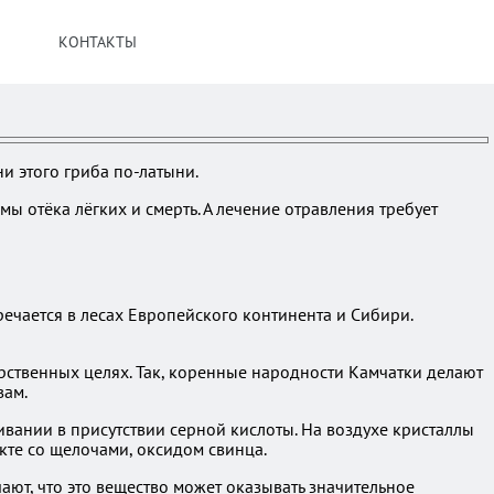
КОНТАКТЫ
и этого гриба по-латыни.
ы отёка лёгких и смерть. А лечение отравления требует
речается в лесах Европейского континента и Сибири.
арственных целях. Так, коренные народности Камчатки делают
вам.
вании в присутствии серной кислоты. На воздухе кристаллы
кте со щелочами, оксидом свинца.
ают, что это вещество может оказывать значительное