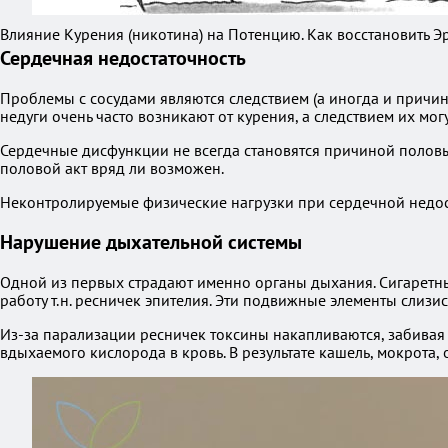
Влияние Курения (никотина) на Потенцию. Как восстановить 
Сердечная недостаточность
Проблемы с сосудами являются следствием (а иногда и причин
недуги очень часто возникают от курения, а следствием их мог
Сердечные дисфункции не всегда становятся причиной полов
половой акт вряд ли возможен.
Неконтролируемые физические нагрузки при сердечной недост
Нарушение дыхательной системы
Одной из первых страдают именно органы дыхания. Сигаретны
работу т.н. ресничек эпителия. Эти подвижные элементы слиз
Из-за парализации ресничек токсины накапливаются, забивая
вдыхаемого кислорода в кровь. В результате кашель, мокрота