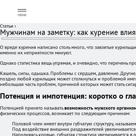
МЕНЮ
Статьи
›
Мужчинам на заметку: как курение влия
О вреде курения написано столь много, что завзятые куриль
именно их неприятности минуют.
Однако статистика вещь упрямая, и очевидно, что перечень пр
Кашель, сипы, одышка. Проблемы с сердцем, давление. Другие, 
поздно любой курильщик может столкнуться и проблемой импот
небольшая часть проблем, причиной которых может стать сигар
Потенция и импотенция: коротко о гл
Потенцией принято называть
возможность мужского организм
физических процессов, возникает по следующим причинам:
Половой член имеет внутри губчатую структуру, называем
Под воздействие внешних раздражителей увеличивается 
Наполняясь кровью, губчатая структура увеличивается в 