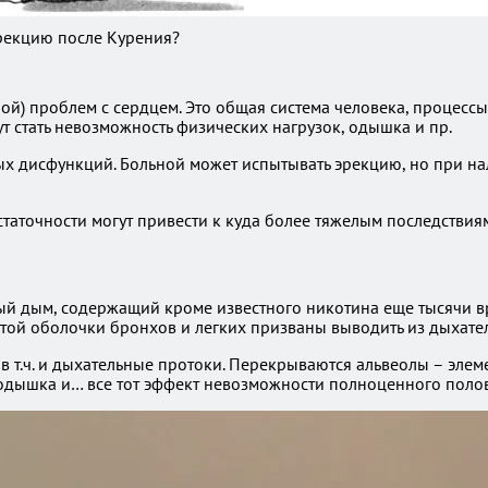
Эрекцию после Курения?
ой) проблем с сердцем. Это общая система человека, процессы
ут стать невозможность физических нагрузок, одышка и пр.
ых дисфункций. Больной может испытывать эрекцию, но при н
аточности могут привести к куда более тяжелым последствия
й дым, содержащий кроме известного никотина еще тысячи вре
истой оболочки бронхов и легких призваны выводить из дыхат
 в т.ч. и дыхательные протоки. Перекрываются альвеолы – эл
, одышка и… все тот эффект невозможности полноценного полов