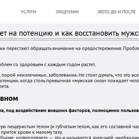
УСЛУГИ
ЛИЦЕНЗИИ
ФОТО ДО И ПОСЛЕ
ет на потенцию и как восстановить мужс
щики перестают обращать внимание на предостережения. Пробл
облем со здоровьем с каждым годом растет.
порой неизлечимые, заболевания. Не стоит думать, что это все
енции, когда столь привычная «мужская сила» покидает челов
ета.
авном
а, под воздействием внешних факторов, полноценно пользов
ую пещеристым телом (и губчатым телом, как его составной час
приток крови к малому тазу.
объеме, «отвердевает» —, это и называется эрекцией, необходи