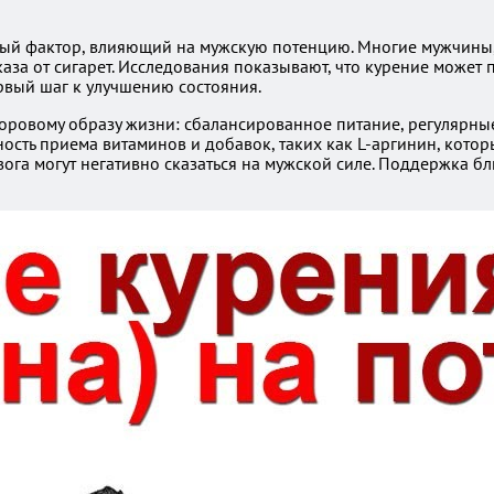
зный фактор, влияющий на мужскую потенцию. Многие мужчины,
отказа от сигарет. Исследования показывают, что курение може
ервый шаг к улучшению состояния.
ровому образу жизни: сбалансированное питание, регулярные 
ность приема витаминов и добавок, таких как L-аргинин, кот
ога могут негативно сказаться на мужской силе. Поддержка бл