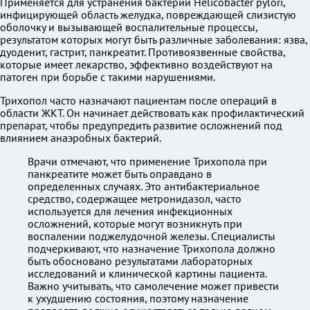
Применяется для устранения бактерии Helicobacter pylori,
инфицирующей область желудка, повреждающей слизистую
оболочку и вызывающей воспалительные процессы,
результатом которых могут быть различные заболевания: язва,
дуоденит, гастрит, панкреатит. Противоязвенные свойства,
которые имеет лекарство, эффективно воздействуют на
патоген при борьбе с такими нарушениями.
Трихопол часто назначают пациентам после операций в
области ЖКТ. Он начинает действовать как профилактический
препарат, чтобы предупредить развитие осложнений под
влиянием анаэробных бактерий.
Врачи отмечают, что применение Трихопола при
панкреатите может быть оправдано в
определенных случаях. Это антибактериальное
средство, содержащее метронидазол, часто
используется для лечения инфекционных
осложнений, которые могут возникнуть при
воспалении поджелудочной железы. Специалисты
подчеркивают, что назначение Трихопола должно
быть обосновано результатами лабораторных
исследований и клинической картины пациента.
Важно учитывать, что самолечение может привести
к ухудшению состояния, поэтому назначение