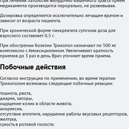
При лечении патологий желудочно-кишечного тракта прием
медикамента производится перорально, не разжевывая.
Дозировка определяется исключительно лечащим врачом и
зависит от возраста пациента.
При хронической форме панкреатита суточная доза для
взрослого составляет 0,5 г.
При обострении болезни Трихопол назначают по 500 мг
комплексно с Амоксициллином. Увеличивают кратность
приемов до 3 раз в день. Врач уточняет время приема.
Побочные действия
Согласно инструкции по применению, во время терапии
Трихополом возможны следующие побочные реакции:
тошнота, рвота,
диарея, запоры,
ощущение колик в области живота,
анорексия,
отсутствие аппетита, нарушение работы вкусовых рецепторов,
желтуха,
сухость в ротовой полости.