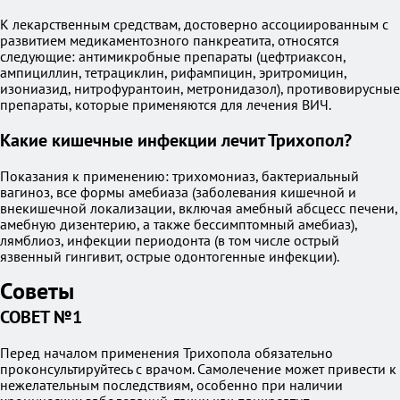
К лекарственным средствам, достоверно ассоциированным с
развитием медикаментозного панкреатита, относятся
следующие: антимикробные препараты (цефтриаксон,
ампициллин, тетрациклин, рифампицин, эритромицин,
изониазид, нитрофурантоин, метронидазол), противовирусные
препараты, которые применяются для лечения ВИЧ.
Какие кишечные инфекции лечит Трихопол?
Показания к применению: трихомониаз, бактериальный
вагиноз, все формы амебиаза (заболевания кишечной и
внекишечной локализации, включая амебный абсцесс печени,
амебную дизентерию, а также бессимптомный амебиаз),
лямблиоз, инфекции периодонта (в том числе острый
язвенный гингивит, острые одонтогенные инфекции).
Советы
СОВЕТ №1
Перед началом применения Трихопола обязательно
проконсультируйтесь с врачом. Самолечение может привести к
нежелательным последствиям, особенно при наличии