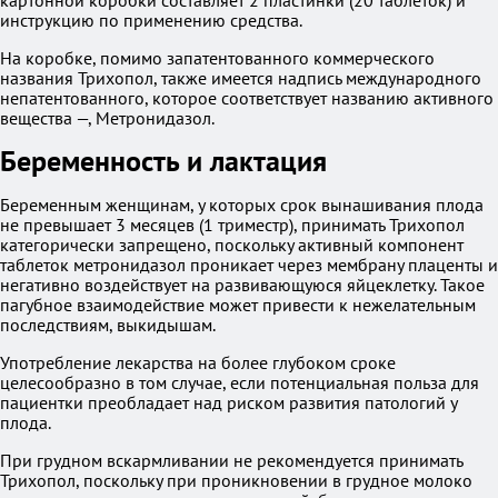
картонной коробки составляет 2 пластинки (20 таблеток) и
инструкцию по применению средства.
На коробке, помимо запатентованного коммерческого
названия Трихопол, также имеется надпись международного
непатентованного, которое соответствует названию активного
вещества —, Метронидазол.
Беременность и лактация
Беременным женщинам, у которых срок вынашивания плода
не превышает 3 месяцев (1 триместр), принимать Трихопол
категорически запрещено, поскольку активный компонент
таблеток метронидазол проникает через мембрану плаценты и
негативно воздействует на развивающуюся яйцеклетку. Такое
пагубное взаимодействие может привести к нежелательным
последствиям, выкидышам.
Употребление лекарства на более глубоком сроке
целесообразно в том случае, если потенциальная польза для
пациентки преобладает над риском развития патологий у
плода.
При грудном вскармливании не рекомендуется принимать
Трихопол, поскольку при проникновении в грудное молоко