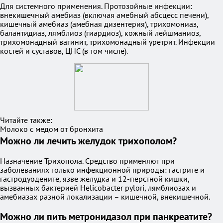
Для системного применения. Протозойные инфекции:
внекишечный амебиаз (включая амебный абсцесс печени),
кишечный амебиаз (амебная дизентерия), трихомониаз,
балантидиаз, лямблиоз (гиардиоз), кожный лейшманиоз,
трихомонадный вагинит, трихомонадный уретрит. Инфекции
костей и суставов, ЦНС (в том числе).
Читайте также:
Молоко с медом от бронхита
Можно ли лечить желудок трихополом?
Назначение Трихопола. Средство применяют при
заболеваниях только инфекционной природы: гастрите и
гастродуодените, язве желудка и 12-перстной кишки,
вызванных бактерией Helicobacter pylori, лямблиозах и
амебиазах разной локализации – кишечной, внекишечной.
Можно ли пить метронидазол при панкреатите?