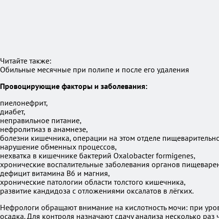
Читайте также:
Обильные месячные при полипе и после его удаления
Провоцирующие факторы и заболевания:
пиелонефрит,
диабет,
неправильное питание,
нефролитиаз в анамнезе,
болезни кишечника, операции на этом отделе пищеварительно
нарушение обменных процессов,
нехватка в кишечнике бактерий Oxalobacter formigenes,
хронические воспалительные заболевания органов пищеваре
дефицит витамина В6 и магния,
хронические патологии области толстого кишечника,
развитие кандидоза с отложениями оксалатов в лёгких.
Нефрологи обращают внимание на кислотность мочи: при уров
осадка. Для контроля назначают сдачу анализа несколько ра