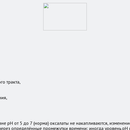
го тракта,
ния,
не рН от 5 до 7 (норма) оксалаты не накапливаются, изменен
з через определённые промежутки времени: иногда уровень рН