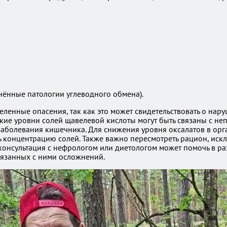
нённые патологии углеводного обмена).
еленные опасения, так как это может свидетельствовать о на
окие уровни солей щавелевой кислоты могут быть связаны с н
заболевания кишечника. Для снижения уровня оксалатов в орг
ть концентрацию солей. Также важно пересмотреть рацион, иск
 консультация с нефрологом или диетологом может помочь в р
вязанных с ними осложнений.