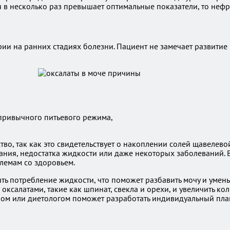
 в несколько раз превышает оптимальные показатели, то нефр
и на ранних стадиях болезни. Пациент не замечает развитие 
ривычного питьевого режима,
во, так как это свидетельствует о накоплении солей щавелево
ания, недостатка жидкости или даже некоторых заболеваний. 
лемам со здоровьем.
ить потребление жидкости, что поможет разбавить мочу и умен
оксалатами, такие как шпинат, свекла и орехи, и увеличить ко
ачом или диетологом поможет разработать индивидуальный пл