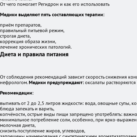
От чего помогает Регидрон и как его использовать
Медики выделяют пять составляющих терапии:
приём препаратов,
правильный питьевой режим,
строгая диета,
коррекция образа жизни,
лечение хронических патологий.
Диета и правила питания
От соблюдения рекомендаций зависит скорость снижения конц
нефрологом.
Медики предупреждают:
оксалаты растворяются х
Рекомендации:
выпивать от 2 до 2,5 литров жидкости: вода, овощные супы, 
блюда запекать и варить,
копчёности, острые виды пищи запрещено употреблять: важно 
минимальное потребление соли, особенно, при ярко-выражен
молочная диета,
снизить поступление жиров, углеводов,
запрещены наименования с синтетическими ароматизаторами,