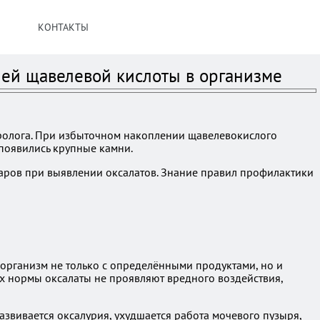
КОНТАКТЫ
олей щавелевой кислоты в организме
фролога. При избыточном накоплении щавелевокислого
 появились крупные камни.
аров при выявлении оксалатов. Знание правил профилактики
 организм не только с определёнными продуктами, но и
х нормы оксалаты не проявляют вредного воздействия,
звивается оксалурия, ухудшается работа мочевого пузыря,