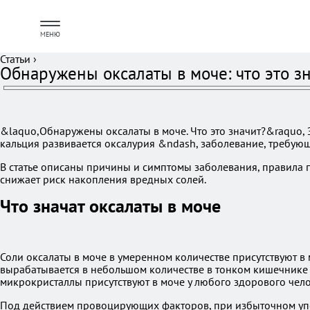
МЕНЮ
Статьи
›
Обнаружены оксалаты в моче: что это з
&laquo,Обнаружены оксалаты в моче. Что это значит?&raquo,
кальция развивается оксалурия &ndash, заболевание, требую
В статье описаны причины и симптомы заболевания, правила 
снижает риск накопления вредных солей.
Что значат оксалаты в моче
Соли оксалаты в моче в умеренном количестве присутствуют в
вырабатывается в небольшом количестве в тонком кишечнике 
микрокристаллы присутствуют в моче у любого здорового чело
Под действием провоцирующих факторов, при избыточном упот