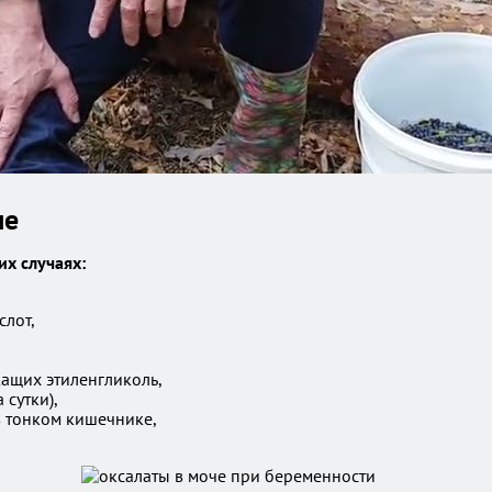
ме
х случаях:
лот,
ащих этиленгликоль,
сутки),
 тонком кишечнике,