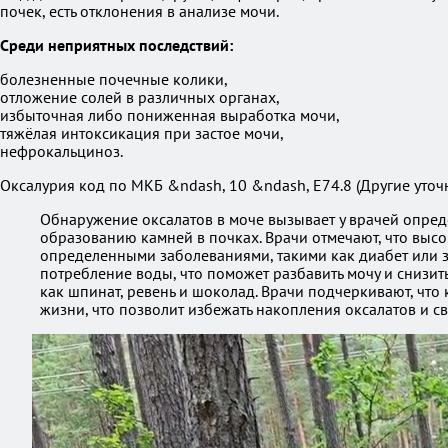
почек, есть отклонения в анализе мочи.
Среди неприятных последствий:
болезненные почечные колики,
отложение солей в различных органах,
избыточная либо пониженная выработка мочи,
тяжёлая интоксикация при застое мочи,
нефрокальциноз.
Оксалурия код по МКБ &ndash, 10 &ndash, Е74.8 (Другие уточ
Обнаружение оксалатов в моче вызывает у врачей опред
образованию камней в почках. Врачи отмечают, что выс
определенными заболеваниями, такими как диабет или 
потребление воды, что поможет разбавить мочу и снизи
как шпинат, ревень и шоколад. Врачи подчеркивают, что
жизни, что позволит избежать накопления оксалатов и с