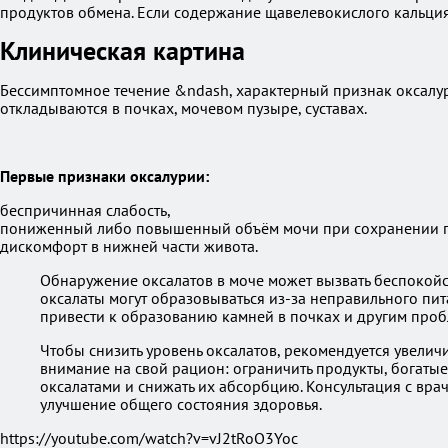
продуктов обмена. Если содержание щавелевокислого кальция
Клиническая картина
Бессимптомное течение &ndash, характерный признак оксалури
откладываются в почках, мочевом пузыре, суставах.
Первые признаки оксалурии:
беспричинная слабость,
пониженный либо повышенный объём мочи при сохранении п
дискомфорт в нижней части живота.
Обнаружение оксалатов в моче может вызвать беспокойст
оксалаты могут образовываться из-за неправильного пит
привести к образованию камней в почках и другим проб
Чтобы снизить уровень оксалатов, рекомендуется увелич
внимание на свой рацион: ограничить продукты, богатые 
оксалатами и снижать их абсорбцию. Консультация с вр
улучшение общего состояния здоровья.
https://youtube.com/watch?v=vJ2tRoO3Yoc