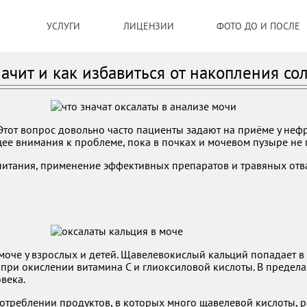
УСЛУГИ
ЛИЦЕНЗИИ
ФОТО ДО И ПОСЛЕ
начит и как избавиться от накопления с
 Этот вопрос довольно часто пациенты задают на приёме у не
щее внимания к проблеме, пока в почках и мочевом пузыре не
питания, применение эффективных препаратов и травяных отв
 моче у взрослых и детей. Щавелевокислый кальций попадает в
при окислении витамина С и глиоксиловой кислоты. В предела
века.
реблении продуктов, в которых много щавелевой кислоты, ра