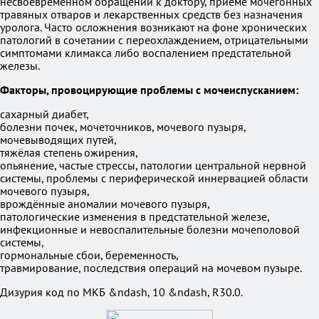
несвоевременном обращении к доктору, приёме мочегонных
травяных отваров и лекарственных средств без назначения
уролога. Часто осложнения возникают на фоне хронических
патологий в сочетании с переохлаждением, отрицательными
симптомами климакса либо воспалением предстательной
железы.
Факторы, провоцирующие проблемы с мочеиспусканием:
сахарный диабет,
болезни почек, мочеточников, мочевого пузыря,
мочевыводящих путей,
тяжёлая степень ожирения,
опьянение, частые стрессы, патологии центральной нервной
системы, проблемы с периферической иннервацией области
мочевого пузыря,
врождённые аномалии мочевого пузыря,
патологические изменения в предстательной железе,
инфекционные и невоспалительные болезни мочеполовой
системы,
гормональные сбои, беременность,
травмирование, последствия операций на мочевом пузыре.
Дизурия код по МКБ &ndash, 10 &ndash, R30.0.