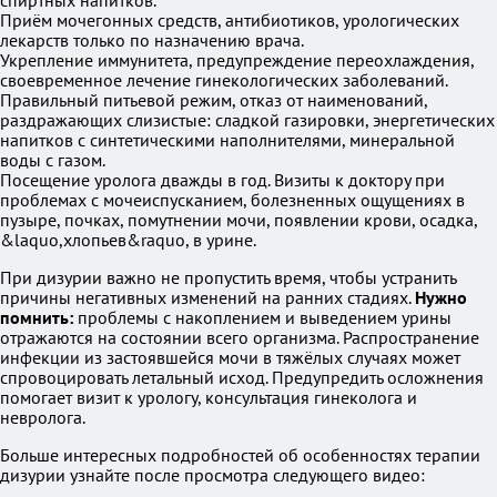
спиртных напитков.
Приём мочегонных средств, антибиотиков, урологических
лекарств только по назначению врача.
Укрепление иммунитета, предупреждение переохлаждения,
своевременное лечение гинекологических заболеваний.
Правильный питьевой режим, отказ от наименований,
раздражающих слизистые: сладкой газировки, энергетических
напитков с синтетическими наполнителями, минеральной
воды с газом.
Посещение уролога дважды в год. Визиты к доктору при
проблемах с мочеиспусканием, болезненных ощущениях в
пузыре, почках, помутнении мочи, появлении крови, осадка,
&laquo,хлопьев&raquo, в урине.
При дизурии важно не пропустить время, чтобы устранить
причины негативных изменений на ранних стадиях.
Нужно
помнить:
проблемы с накоплением и выведением урины
отражаются на состоянии всего организма. Распространение
инфекции из застоявшейся мочи в тяжёлых случаях может
спровоцировать летальный исход. Предупредить осложнения
помогает визит к урологу, консультация гинеколога и
невролога.
Больше интересных подробностей об особенностях терапии
дизурии узнайте после просмотра следующего видео: