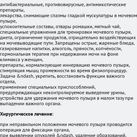
антибактериальные, противовирусные, антимикотические
препараты,
лекарства, снимающие спазмы гладкой мускулатуры в мочевом
пузыре,
успокоительные составы, отвары ромашки, мятный чай,
специальные упражнения для тренировки мочевого пузыря,
диета, ограничение продуктов, отрицательно воздействующих
на мочевыводящие пути. Запрещены острые, жареные блюда,
газированные напитки, алкоголь, пряности, копчёности,
гормональная терапия при недержании мочи на фоне
климакса у женщин,
препараты, нормализующие иннервацию мочевого пузыря,
стимуляция мышц промежности во время физиопроцедур.
Задача &ndash, укрепить, восстановить функции важного
отдела,
применение специальных приспособлений,
предупреждающих неконтролируемое выведение урины,
устройства для удержания мочевого пузыря в малом тазу при
выпадении важного органа.
Хирургическое лечение:
при неправильном положении мочевого пузыря проводится
операция для фиксации органа,
при выявлении опухолей &ndash, удаление образований,