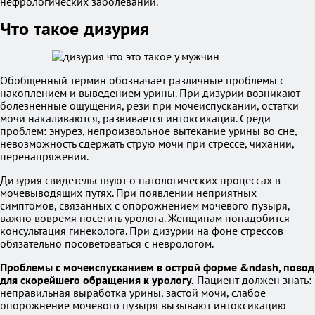
нефрологических заболеваний.
Что такое дизурия
Обобщённый термин обозначает различные проблемы с
накоплением и выведением урины. При дизурии возникают
болезненные ощущения, рези при мочеиспускании, остатки
мочи накаливаются, развивается интоксикация. Среди
проблем: энурез, непроизвольное вытекание урины во сне,
невозможность сдержать струю мочи при стрессе, чихании,
перенапряжении.
Дизурия свидетельствуют о патологических процессах в
мочевыводящих путях. При появлении неприятных
симптомов, связанных с опорожнением мочевого пузыря,
важно вовремя посетить уролога. Женщинам понадобится
консультация гинеколога. При дизурии на фоне стрессов
обязательно посоветоваться с неврологом.
Проблемы с мочеиспусканием в острой форме &ndash, повод
для скорейшего обращения к урологу.
Пациент должен знать:
неправильная выработка урины, застой мочи, слабое
опорожнение мочевого пузыря вызывают интоксикацию