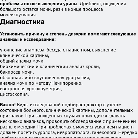
проблемы после выведения урины.
Дриблинг, ощущения
большого остатка мочи, рези в конце процесса
мочеиспускания.
Диагностика
Установить причину и степень дизурии помогают следующие
анализы и исследования:
уточнение анамнеза, беседа с пациентом, выяснение
клинической картины,
общий анализ мочи,
биохимический и клинический анализ крови,
бакпосев мочи,
обзорная либо внутривенная урография,
анализ мочи по методу Нечипоренко,
изотропная урофлоуметрия,
цистоскопия.
Важно!
Виды исследований подбирает доктор с учётом
состояния больного, клинической картины, дополнительных
признаков. При запущенных случаях приходится сдавать
несколько анализов, проводить обследование с применением
разных методик. При проблемах с мочеиспусканием пациент
должен посетить уролога, невропатолога, гинеколога. Нередко
требуется консультация эндокринолога при нарушении