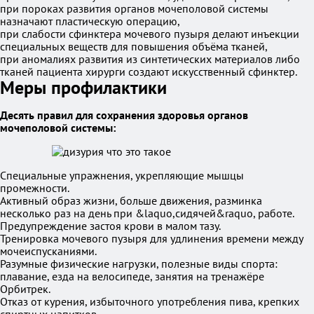
при пороках развития органов мочеполовой системы
назначают пластическую операцию,
при слабости сфинктера мочевого пузыря делают инъекции
специальных веществ для повышения объёма тканей,
при аномалиях развития из синтетических материалов либо
тканей пациента хирурги создают искусственный сфинктер.
Меры профилактики
Десять правил для сохранения здоровья органов
мочеполовой системы:
Специальные упражнения, укрепляющие мышцы
промежности.
Активный образ жизни, больше движения, разминка
несколько раз на день при &laquo,сидячей&raquo, работе.
Предупреждение застоя крови в малом тазу.
Тренировка мочевого пузыря для удлинения времени между
мочеиспусканиями.
Разумные физические нагрузки, полезные виды спорта:
плавание, езда на велосипеде, занятия на тренажёре
Орбитрек.
Отказ от курения, избыточного употребления пива, крепких