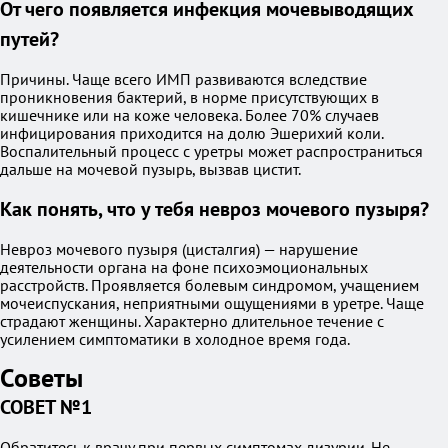
От чего появляется инфекция мочевыводящих
путей?
Причины. Чаще всего ИМП развиваются вследствие
проникновения бактерий, в норме присутствующих в
кишечнике или на коже человека. Более 70% случаев
инфицирования приходится на долю Эшерихий коли.
Воспалительный процесс с уретры может распространиться
дальше на мочевой пузырь, вызвав цистит.
Как понять, что у тебя невроз мочевого пузыря?
Невроз мочевого пузыря (цисталгия) — нарушение
деятельности органа на фоне психоэмоциональных
расстройств. Проявляется болевым синдромом, учащением
мочеиспускания, неприятными ощущениями в уретре. Чаще
страдают женщины. Характерно длительное течение с
усилением симптоматики в холодное время года.
Советы
СОВЕТ №1
Обратитесь к врачу при первых симптомах дизурии. Не