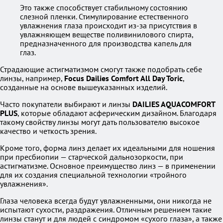
Это также способствует стабильному состоянию
слезной пленки. Стимулирование естественного
увлажнения глаза происходит из-за присутствия в
увлажняющем веществе поливинилового спирта,
предназначенного для производства капель для
глаз.
Страдающие астигматизмом смогут также подобрать себе
линзы, например,
Focus Dailies Comfort All Day Toric
,
созданные на основе вышеуказанных изделий.
Часто покупатели выбирают и линзы
DAILIES AQUACOMFORT
PLUS
, которые обладают асферическим дизайном. Благодаря
такому свойству линзы могут дать пользователю высокое
качество и четкость зрения.
Кроме того, форма линз делает их идеальными для ношения
при пресбиопии — старческой дальнозоркости, при
астигматизме. Основное преимущество линз — в применении
для их создания специальной технологии «тройного
увлажнения».
Глаза человека всегда будут увлажненными, они никогда не
испытают сухости, раздражения. Отличным решением такие
линзы станут и для людей с синдромом «сухого глаза», а также