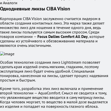
и Аналоги
Однодневные линзы CIBA Vision
Корпорация CIBA Vision заслуженно считается лидером в
области создания контактных линз. Эта марка также делает
множество линз для ношения в течение одного дня, ведь
такие линзы пользуются самым высоким спросом. Среди
товаров компании —
Focus Dailies Comfort All Day
, которые
сделаны из устойчивого к обезвоживанию материала и
являются очень эластичными.
Особая технология создания линз Lightstream позволяет
сделать края изделий очень мягкими, гладкими, поэтому
эксплуатация линз будет очень удобной. Специальная
тонировка, нанесенная на линзы, сделает процесс надевания
простым и быстрым.
Кроме того, разработка этих линз включала и применение
второй технологии — AquaComfort. Смысл ее сводится к тому,
что увлажняющее вещество вводится в саму матрицу линзы.
Когда человек моргает, то вещество в малой дозе выделяется
из изделия и попадает на поверхность глазного яблока.