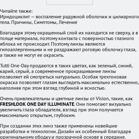
Читайте также:
Иридоциклит — воспаление радужной оболочки и цилиарного
тела. Причины, Симптомы, Лечение
Благодаря этому окрашенный слой их находится не сверху, а в
толще материала, поэтому контакта с поверхностью глазного
яблока не происходит. Поэтому линзы являются
гипоаллергенными и не раздражают роговую оболочку глаза,
а также не могут ее окрасить.
Tutti One-Day продаются в таких цветах, как зеленый, синий,
карий, серый, а современное прокрашивание линзы
позволяет ей смотреться натурально. Особая трехтоновая
окраска позволяет глазам выглядеть максимально естественно,
наполняя при этом взгляд глубиной и ясностью.
Очень привлекательны и цветные линзы от Vision, такие, как
FRESHLOOK ONE DAY ILLUMINATE
. Они помогают визуально
увеличить глаза обладателя, взгляд при этом получается
максимально открытым, глубоким.
При создании этих линз также применены новейшие
разработки и технологии. Дизайн их особенный благодаря
оригинальному ободку и прозрачной основе в середине.