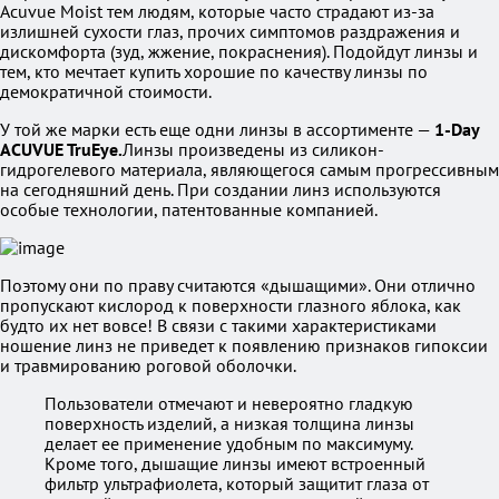
Acuvue Moist тем людям, которые часто страдают из-за
излишней сухости глаз, прочих симптомов раздражения и
дискомфорта (зуд, жжение, покраснения). Подойдут линзы и
тем, кто мечтает купить хорошие по качеству линзы по
демократичной стоимости.
У той же марки есть еще одни линзы в ассортименте —
1-Day
ACUVUE TruEye.
Линзы произведены из силикон-
гидрогелевого материала, являющегося самым прогрессивным
на сегодняшний день. При создании линз используются
особые технологии, патентованные компанией.
Поэтому они по праву считаются «дышащими». Они отлично
пропускают кислород к поверхности глазного яблока, как
будто их нет вовсе! В связи с такими характеристиками
ношение линз не приведет к появлению признаков гипоксии
и травмированию роговой оболочки.
Пользователи отмечают и невероятно гладкую
поверхность изделий, а низкая толщина линзы
делает ее применение удобным по максимуму.
Кроме того, дышащие линзы имеют встроенный
фильтр ультрафиолета, который защитит глаза от