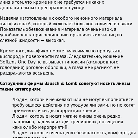
линз в том, что кроме них не требуется никаких
дополнительных препаратов по уходу.
Изделия изготовлены их особого неионного материала
хилафикона А, который включает большое количество влаги.
Показатель обезвоживания материала очень низок, а
устойчивость к присоединению органических частиц из
слезной жидкости — высокая.
Кроме того, хилафикон может максимально пропускать
кислород к поверхности глаза. Следовательно, ношение
SofLens One Day не вызывает гипоксии (кислородного
голодания) роговой оболочки, а глаза не краснеют, не
раздражаются весь день.
Сотрудники фирмы Bausch & Lomb советуют носить линзы
таким категориям:
Людям, которые не желают или не могут выполнять все
требующиеся действия по уходу за линзами, но не хотят
применять очки для коррекции зрения.
Людям, которые носят мягкие линзы очень редко,
например, надевая их для тренировок, посещения
каких-либо мероприятий.
Людям, которые очень ценят безопасность, комфорт для