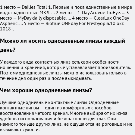
1 место — Dailies Total 1. Первые и пока единственные в мире
водоградиентные МКЛ. … 2 место — 1-Day Acuvue TruEye. … 3
место — MyDay daily disposable. … 4 место — ClearLux OneDay
Aspheric. … 5 место — Biotrue ONEday For Presbyopia.10 окт.
2018 г.
Можно ли носить однодневные линзы каждый
день?
У каждого вида контактных линз есть свои особенности
ношения и хранения, которые устанавливает производитель.
Поэтому однодневные линзы можно использовать только в
течение дня один раз и после выкидывать.
Чем хороши однодневные линзы?
Лучшие однодневные контактные линзы Однодневные
контактные линзы — один из комфортных способов
восстановления четкого зрения. Многие выбирают их из-за
удобства использования и безопасности для глаз. Они
намного тоньше других линз, не ощущаются на роговице и не
вызывают сухости.