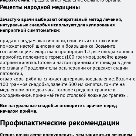
Рецепты народной медицины
Зачастую врачи выбирают оперативный метод лечения,
натуральные снадобья используют для купирования
неприятной симптоматики:
придать сосудам эластичности, очистить их от токсинов
поможет настой шиповника и боярышника. Возьмите
составляющие лекарства в пропорции 1:2, все плоды хорошо
промойте, положите в термос (100 граммов), залейте двумя
литрами кипятка. Готовый настой принимайте трижды в день
по стакану. Продолжительность терапии определяет стадии
патологии,
отвар коры рябины снижает артериальное давление. Возьмите
100 граммов снадобья, залейте 300 мл кипятка, томите на
медленном огне два часа. Готовое средство храните в
холодильнике, принимайте по столовой ложке до трапезы.
Все натуральные снадобья оговорите с врачом перед
началом приёма.
Профилактические рекомендации
Стеноз почки легче предупредить, чем заниматься лечением.