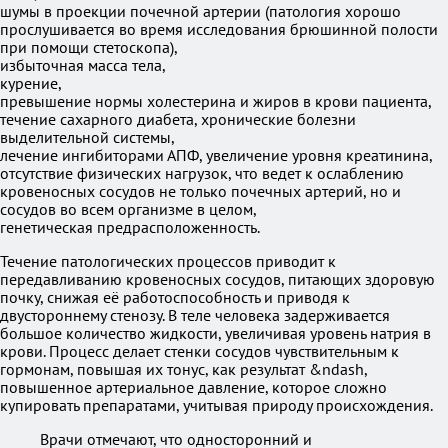
шумы в проекции почечной артерии (патология хорошо
прослушивается во время исследования брюшинной полости
при помощи стетоскопа),
избыточная масса тела,
курение,
превышение нормы холестерина и жиров в крови пациента,
течение сахарного диабета, хронические болезни
выделительной системы,
лечение ингибиторами АПФ, увеличение уровня креатинина,
отсутствие физических нагрузок, что ведет к ослаблению
кровеносных сосудов не только почечных артерий, но и
сосудов во всем организме в целом,
генетическая предрасположенность.
Течение патологических процессов приводит к
передавливанию кровеносных сосудов, питающих здоровую
почку, снижая её работоспособность и приводя к
двустороннему стенозу. В теле человека задерживается
большое количество жидкости, увеличивая уровень натрия в
крови. Процесс делает стенки сосудов чувствительным к
гормонам, повышая их тонус, как результат &ndash,
повышенное артериальное давление, которое сложно
купировать препаратами, учитывая природу происхождения.
Врачи отмечают, что односторонний и