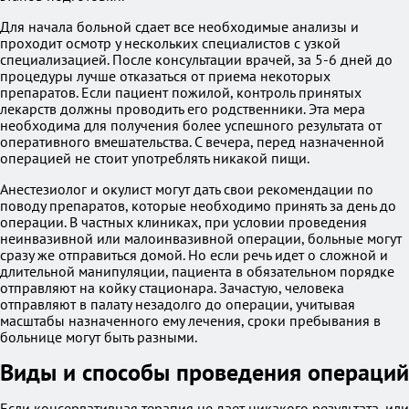
Для начала больной сдает все необходимые анализы и
проходит осмотр у нескольких специалистов с узкой
специализацией. После консультации врачей, за 5-6 дней до
процедуры лучше отказаться от приема некоторых
препаратов. Если пациент пожилой, контроль принятых
лекарств должны проводить его родственники. Эта мера
необходима для получения более успешного результата от
оперативного вмешательства. С вечера, перед назначенной
операцией не стоит употреблять никакой пищи.
Анестезиолог и окулист могут дать свои рекомендации по
поводу препаратов, которые необходимо принять за день до
операции. В частных клиниках, при условии проведения
неинвазивной или малоинвазивной операции, больные могут
сразу же отправиться домой. Но если речь идет о сложной и
длительной манипуляции, пациента в обязательном порядке
отправляют на койку стационара. Зачастую, человека
отправляют в палату незадолго до операции, учитывая
масштабы назначенного ему лечения, сроки пребывания в
больнице могут быть разными.
Виды и способы проведения операций
Если консервативная терапия не дает никакого результата, или