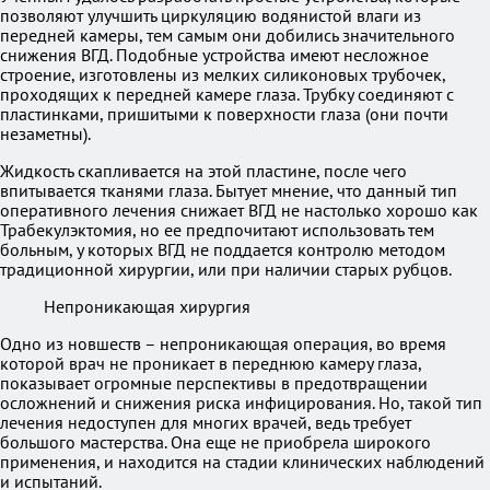
позволяют улучшить циркуляцию водянистой влаги из
передней камеры, тем самым они добились значительного
снижения ВГД. Подобные устройства имеют несложное
строение, изготовлены из мелких силиконовых трубочек,
проходящих к передней камере глаза. Трубку соединяют с
пластинками, пришитыми к поверхности глаза (они почти
незаметны).
Жидкость скапливается на этой пластине, после чего
впитывается тканями глаза. Бытует мнение, что данный тип
оперативного лечения снижает ВГД не настолько хорошо как
Трабекулэктомия, но ее предпочитают использовать тем
больным, у которых ВГД не поддается контролю методом
традиционной хирургии, или при наличии старых рубцов.
Непроникающая хирургия
Одно из новшеств – непроникающая операция, во время
которой врач не проникает в переднюю камеру глаза,
показывает огромные перспективы в предотвращении
осложнений и снижения риска инфицирования. Но, такой тип
лечения недоступен для многих врачей, ведь требует
большого мастерства. Она еще не приобрела широкого
применения, и находится на стадии клинических наблюдений
и испытаний.