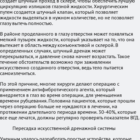
создает штучный проход в склере, чтобы обеспечить лучшую
циркуляцию излишков глазной жидкости. Хирургическим
путем создается штучный клапан, который позволяет
жидкости выделяться в нужном количестве, но не позволяет
глазу вытечь полностью.
В районе проделанного в глазу отверстия может появляться
мелкий пузырек жидкости, который указывает на то, что она
вытекает в область между конъюнктивой и склерой. В
определенных случаях, штучный дренаж может
перекрываться, и давление снова начнет возрастать. Такое
течение обстоятельств возможно при заживлении
искусственно созданного отверстия, ведь тело пытается
самоизлечиться.
По этой причине, многие хирурги делают операцию с
применением антифибротического агента, который
внедряется в глаз во время операции, для уменьшения
времени рубцевания. Половина пациентов, которые прошли
через операцию больше не нуждаются в лечении, на
протяжении длительного периода времени. 30-40%, которые
все еще лечатся, должны регулярно проверять показатели ВГД.
Пересадка искусственной дренажной системы
Ученным удалось разработать простые устройства, которые