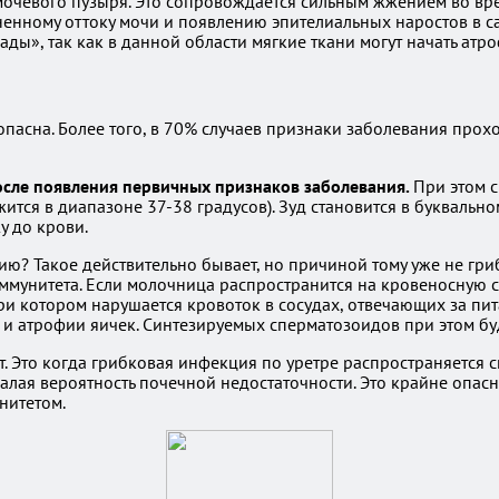
мочевого пузыря. Это сопровождается сильным жжением во вре
дненному оттоку мочи и появлению эпителиальных наростов в с
ды», так как в данной области мягкие ткани могут начать атро
опасна. Более того, в 70% случаев признаки заболевания про
осле появления первичных признаков заболевания.
При этом с
ржится в диапазоне 37-38 градусов). Зуд становится в буквал
у до крови.
ию? Такое действительно бывает, но причиной тому уже не гр
мунитета. Если молочница распространится на кровеносную си
при котором нарушается кровоток в сосудах, отвечающих за пит
 атрофии яичек. Синтезируемых сперматозоидов при этом бу
. Это когда грибковая инфекция по уретре распространяется с
емалая вероятность почечной недостаточности. Это крайне оп
нитетом.