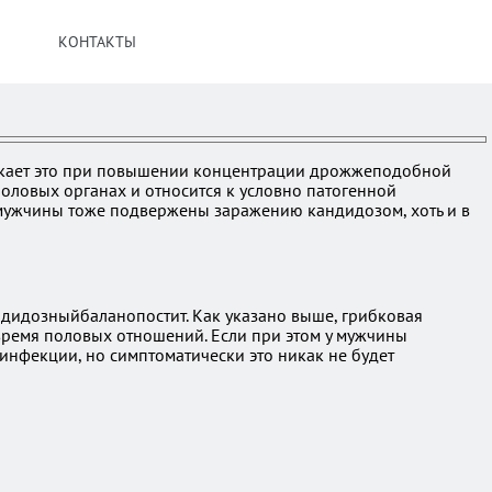
КОНТАКТЫ
никает это при повышении концентрации дрожжеподобной
половых органах и относится к условно патогенной
 мужчины тоже подвержены заражению кандидозом, хоть и в
ндидозныйбаланопостит. Как указано выше, грибковая
 время половых отношений. Если при этом у мужчины
 инфекции, но симптоматически это никак не будет