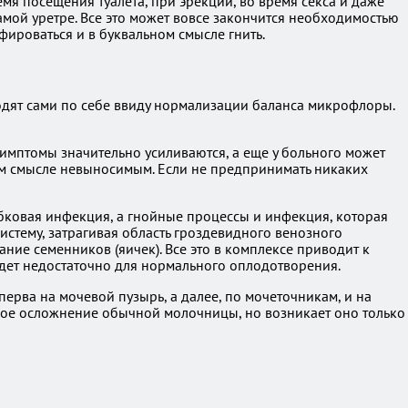
мя посещения туалета, при эрекции, во время секса и даже
амой уретре. Все это может вовсе закончится необходимостью
фироваться и в буквальном смысле гнить.
ходят сами по себе ввиду нормализации баланса микрофлоры.
имптомы значительно усиливаются, а еще у больного может
ьном смысле невыносимым. Если не предпринимать никаких
ибковая инфекция, а гнойные процессы и инфекция, которая
стему, затрагивая область гроздевидного венозного
ание семенников (яичек). Все это в комплексе приводит к
дет недостаточно для нормального оплодотворения.
перва на мочевой пузырь, а далее, по мочеточникам, и на
асное осложнение обычной молочницы, но возникает оно только