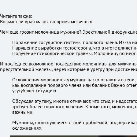
Читайте также:
Возьмет ли врач мазок во время месячных
Чем еще грозит молочница мужчине? Эректильной дисфункцией,
Поражение сосудистой системы полового члена. Из-за н
Нарушение выработки тестостерона, что в итоге влияет 
Получение психологической травмы. Молочницу по неопы
И последнее возможное последствие молочницы для мужчины 
предстательной железы, через которые в уретру при достижени
Осложнения молочницы у мужчин часто остаются в тени, 
как воспаление полового члена или баланит. Важно отме
усугубляет ситуацию.
Обсуждая эту тему, многие отмечают, что стыд и недост
требует более сложного лечения. Кроме того, молочница
важными.
Мужчины, столкнувшиеся с этой проблемой, подчеркиваю
осложнениях.