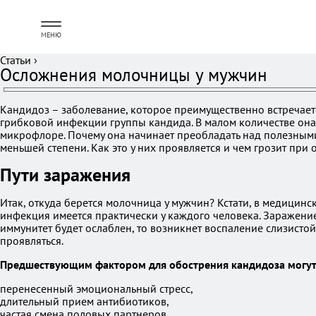
МЕНЮ
Статьи
›
Осложнения молочницы у мужчин
Кандидоз – заболевание, которое преимущественно встречае
грибковой инфекции группы кандида. В малом количестве она в
микрофлоре. Почему она начинает преобладать над полезным
меньшей степени. Как это у них проявляется и чем грозит при
Пути заражения
Итак, откуда берется молочница у мужчин? Кстати, в медицин
инфекция имеется практически у каждого человека. Заражени
иммунитет будет ослаблен, то возникнет воспаление слизистой
проявляться.
Предшествующим фактором для обострения кандидоза могут
перенесенный эмоциональный стресс,
длительный прием антибиотиков,
частая смена половых партнеров,