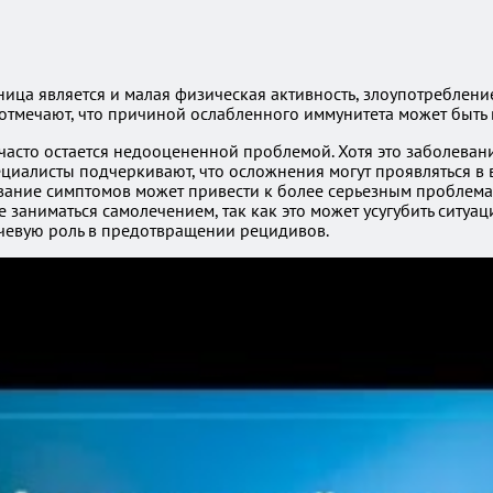
ица является и малая физическая активность, злоупотребление
отмечают, что причиной ослабленного иммунитета может быть 
н часто остается недооцененной проблемой. Хотя это заболев
ециалисты подчеркивают, что осложнения могут проявляться в
вание симптомов может привести к более серьезным проблемам
заниматься самолечением, так как это может усугубить ситуа
ючевую роль в предотвращении рецидивов.