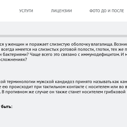
УСЛУГИ
ЛИЦЕНЗИИ
ФОТО ДО И ПОСЛЕ
тся у женщин и поражает слизистую оболочку влагалища. Воз
сегда имеется на слизистых ротовой полости, глотки, тех же 
и бактериями? Чаще всего это связано с иммунодефицитом. И
 осложнениях?
ской терминологии мужской кандидоз принято называть как ка
е ею происходит при тактильном контакте с носителем или во
. В противном же случае он также станет носителем грибковой
 быть: