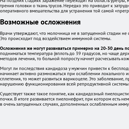
На поздних стадиях заражение переходит на область уретры, 
трения головки о ткань трусов. Нередко это приводит к затру
оперативного вмешательства для устранения той самой «прегра
Возможные осложнения
Врачи утверждают, что молочница не в запущенной стадии не 
Это происходит под воздействием иммунной системы.
Осложнения же могут развиваться примерно на 20-30 день п
подниматься температура (вплоть до 39 градусов, но чаще де
методов лечения, то больной попросту начнет расчесывать кож
Могут ли последствия кандидоза у мужчин привести к бесплод
начинает активно размножаться при ослаблении локального им
сплетения, то может развиться варикоцеле. Это заболевание, 
нарушению функционирования всей репродуктивной системы и
Существует также такое понятие, как кандидозный пиелоцистит
почки. В итоге развивается пиелонефрит, при котором есть н
в очень запущенных случаях, дополненных ослабленным имму