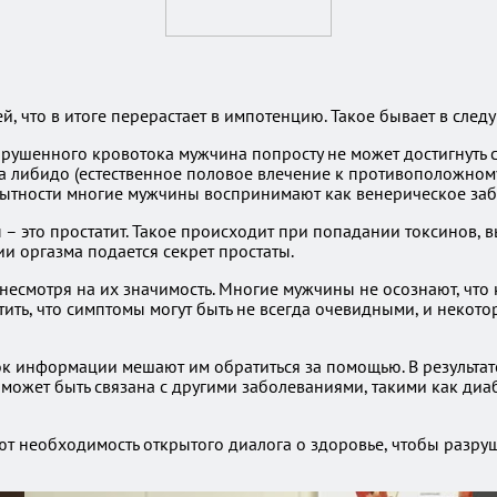
 что в итоге перерастает в импотенцию. Такое бывает в след
арушенного кровотока мужчина попросту не может достигнуть 
на либидо (естественное половое влечение к противоположному
тности многие мужчины воспринимают как венерическое заболе
– это простатит. Такое происходит при попадании токсинов,
и оргазма подается секрет простаты.
несмотря на их значимость. Многие мужчины не осознают, что
тить, что симптомы могут быть не всегда очевидными, и некот
аток информации мешают им обратиться за помощью. В результа
 может быть связана с другими заболеваниями, такими как диа
т необходимость открытого диалога о здоровье, чтобы разруш