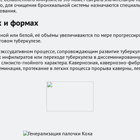
охо, для очищения бронхиальной системы назначаются специал
ования.
х и формах
ной или белой, её объёмы увеличиваются по мере прогрессиро
говом туберкулезе.
 экссудативном процессе, сопровождающим развитие туберкул
их инфильтратов или переходе туберкулеза в диссеминированн
лизисто-гнойного характера. Кавернозная, кавернозно-фибро
еминация, протекание в легких процесса прорыва каверны, л