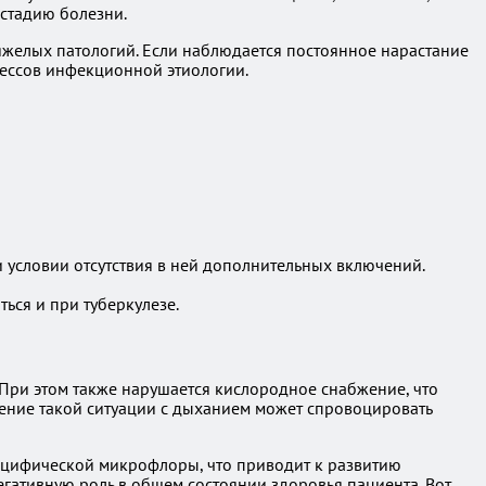
 стадию болезни.
яжелых патологий. Если наблюдается постоянное нарастание
цессов инфекционной этиологии.
условии отсутствия в ней дополнительных включений.
ься и при туберкулезе.
 При этом также нарушается кислородное снабжение, что
нение такой ситуации с дыханием может спровоцировать
ецифической микрофлоры, что приводит к развитию
гативную роль в общем состоянии здоровья пациента. Вот