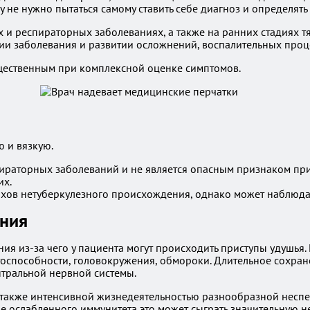
 не нужно пытаться самому ставить себе диагноз и определять
 и респираторных заболеваниях, а также на ранних стадиях т
ании заболевания и развитии осложнений, воспалительных про
существенным при комплексной оценке симптомов.
ю и вязкую.
ираторных заболеваний и не является опасным признаком при 
их.
хов нетуберкулезного происхождения, однако может наблюдат
ания
я из-за чего у пациента могут происходить приступы удушья.
тоспособности, головокружения, обмороки. Длительное сохра
нтральной нервной системы.
 также интенсивной жизнедеятельностью разнообразной несп
 ослабленного иммунитета это может сыграть значительную не