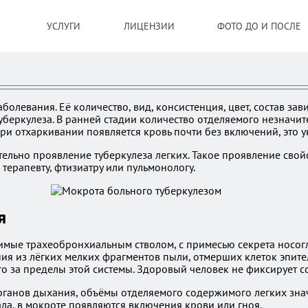
УСЛУГИ
ЛИЦЕНЗИИ
ФОТО ДО И ПОСЛЕ
левания. Её количество, вид, консистенция, цвет, состав зави
еркулеза. В ранней стадии количество отделяемого незначите
ри отхаркивании появляется кровь почти без включений, это у
ельно проявление туберкулеза легких. Такое проявление свой
терапевту, фтизиатру или пульмонологу.
я
ые трахеобронхиальным стволом, с примесью секрета носогло
я из лёгких мелких фрагментов пыли, отмерших клеток эпител
го за пределы этой системы. Здоровый человек не фиксирует с
рганов дыхания, объёмы отделяемого содержимого легких знач
ала, в мокроте появляются включения крови или гноя.