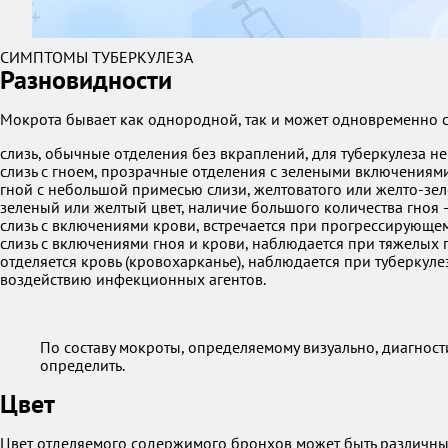
СИМПТОМЫ ТУБЕРКУЛЕЗА
Разновидности
Мокрота бывает как однородной, так и может одновременно 
слизь, обычные отделения без вкраплений, для туберкулеза не
слизь с гноем, прозрачные отделения с зелеными включениями
гной с небольшой примесью слизи, желтоватого или желто-зеле
зеленый или желтый цвет, наличие большого количества гноя
слизь с включениями крови, встречается при прогрессирующем
слизь с включениями гноя и крови, наблюдается при тяжелых 
отделяется кровь (кровохарканье), наблюдается при туберку
воздействию инфекционных агентов.
По составу мокроты, определяемому визуально, диагност
определить.
Цвет
Цвет отделяемого содержимого бронхов может быть различным