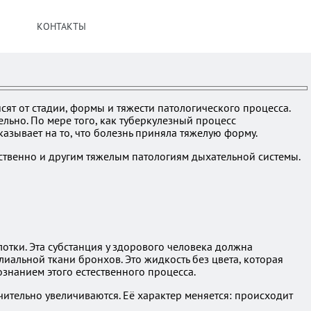
КОНТАКТЫ
сят от стадии, формы и тяжести патологического процесса.
льно. По мере того, как туберкулезный процесс
казывает на то, что болезнь приняла тяжелую форму.
ственно и другим тяжелым патологиям дыхательной системы.
тки. Эта субстанция у здорового человека должна
иальной ткани бронхов. Это жидкость без цвета, которая
ознанием этого естественного процесса.
ительно увеличиваются. Её характер меняется: происходит