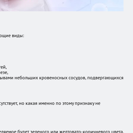
ующие виды:
тей,
езе,
азрывами небольших кровеносных сосудов, подвергающихся
тствует, но какая именно по этому признаку не
ляемое будет зеленого или желтовато-коричневого цвета.