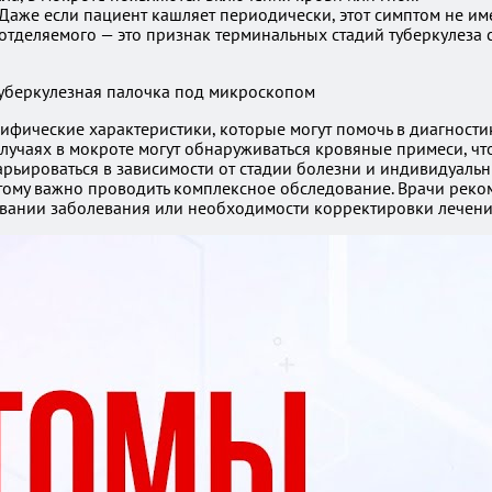
 Даже если пациент кашляет периодически, этот симптом не им
тделяемого — это признак терминальных стадий туберкулеза 
ифические характеристики, которые могут помочь в диагностик
учаях в мокроте могут обнаруживаться кровяные примеси, что
рьироваться в зависимости от стадии болезни и индивидуаль
оэтому важно проводить комплексное обследование. Врачи рек
ровании заболевания или необходимости корректировки лечени