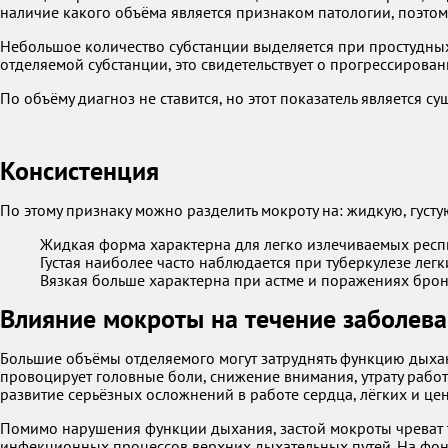
наличие какого объёма является признаком патологии, поэтому
Небольшое количество субстанции выделяется при простудных
отделяемой субстанции, это свидетельствует о прогрессиров
По объёму диагноз не ставится, но этот показатель является 
Консистенция
По этому признаку можно разделить мокроту на: жидкую, густу
Жидкая форма характерна для легко излечиваемых респ
Густая наиболее часто наблюдается при туберкулезе легк
Вязкая больше характерна при астме и поражениях брон
Влияние мокроты на течение заболев
Большие объёмы отделяемого могут затруднять функцию дыхани
провоцирует головные боли, снижение внимания, утрату рабо
развитие серьёзных осложнений в работе сердца, лёгких и це
Помимо нарушения функции дыхания, застой мокроты чреват
инфекционных процессов верхних дыхательных путей. На фоне