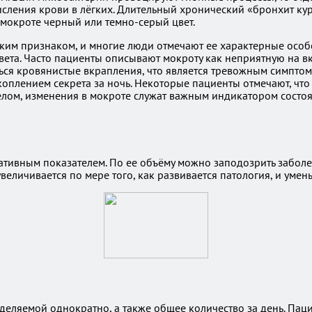
сления крови в лёгких. Длительный хронический «бронхит кур
 мокроте черный или темно-серый цвет.
ким признаком, и многие люди отмечают ее характерные особ
ета. Часто пациенты описывают мокроту как неприятную на вку
ься кровянистые вкрапления, что является тревожным симптом
акоплением секрета за ночь. Некоторые пациенты отмечают, ч
 целом, изменения в мокроте служат важным индикатором состо
тивным показателем. По ее объёму можно заподозрить заболев
еличивается по мере того, как развивается патология, и умен
ляемой однократно, а также общее количество за день. Пациен