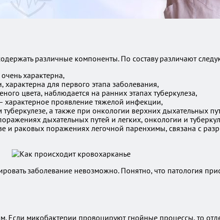
содержать различные компоненты. По составу различают след
 очень характерна,
, характерна для первого этапа заболевания,
ного цвета, наблюдается на ранних этапах туберкулеза,
 — характерное проявление тяжелой инфекции,
 туберкулезе, а также при онкологии верхних дыхательных пу
поражениях дыхательных путей и легких, онкологии и туберкул
лезе и раковых поражениях легочной паренхимы, связана с р
ировать заболевание невозможно. Понятно, что патология прису
. Если микобактерии провоцируют гнойные процессы, то отде