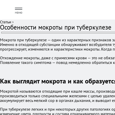
МЕНЮ
Статьи
›
Особенности мокроты при туберкулезе
Мокрота при туберкулезе — один из характерных признаков забо
Именно в отходящей субстанции обнаруживают возбудителя туб
прогрессирует, изменяются и характеристики мокроты. Когда п
Отхождение мокроты, даже с примесями крови — это не обязат
Появление такого симптома — повод немедленно обратиться к 
Как выглядит мокрота и как образуетс
Мокротой называются отходящие при кашле массы, производим
производиться только специальными железами с целью удалени
аккумулирует весь мелкий сор в органах дыхания, и выводит е
При туберкулезе легких и при некоторых других патологиях о
изменение цвета, плотности и состава отхаркиваемого матери