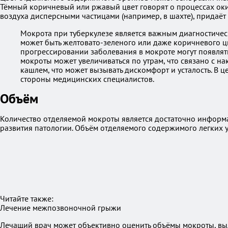
Тёмный коричневый или ржавый цвет говорят о процессах оки
воздуха дисперсными частицами (например, в шахте), придаёт
Мокрота при туберкулезе является важным диагностичес
может быть желтовато-зеленого или даже коричневого цв
прогрессировании заболевания в мокроте могут появлят
мокроты может увеличиваться по утрам, что связано с н
кашлем, что может вызывать дискомфорт и усталость. В
стороны медицинских специалистов.
Объём
Количество отделяемой мокроты является достаточно информа
развития патологии. Объём отделяемого содержимого легких ув
Читайте также:
Лечение межпозвоночной грыжи
Лечащий врач может объективно оценить объёмы мокроты, выде