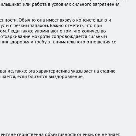
ильщика» или работа в условиях сильного загрязнения
енности. Обычно она имеет вязкую консистенцию и
с и с резким запахом. Важно отметить, что при
ом. Люди также упоминают о том, что количество
то отхаркивание мокроты сопровождается сильным
яния здоровья и требуют внимательного отношения со
ание, также эта характеристика указывает на стадию
ьшается, если близится выздоровление.
ту не свойственна объективность оценки, он не знает,