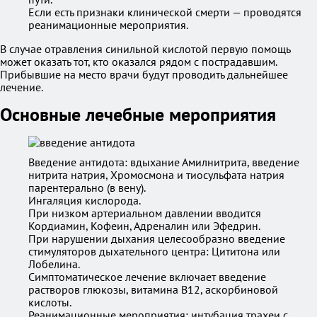
Если есть признаки клинической смерти — проводятся
реанимационные мероприятия.
В случае отравления синильной кислотой первую помощь
может оказать тот, кто оказался рядом с пострадавшим.
Прибывшие на место врачи будут проводить дальнейшее
лечение.
Основные лечебные мероприятия
Введение антидота: вдыхание Амилнитрита, введение
нитрита натрия, Хромосмона и тиосульфата натрия
парентерально (в вену).
Ингаляция кислорода.
При низком артериальном давлении вводится
Кордиамин, Кофеин, Адреналин или Эфедрин.
При нарушении дыхания целесообразно введение
стимуляторов дыхательного центра: Цититона или
Лобелина.
Симптоматическое лечение включает введение
растворов глюкозы, витамина B12, аскорбиновой
кислоты.
Реанимационные мероприятия: интубация трахеи с