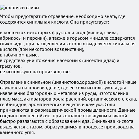
Чтобы предотвратить отравление, необходимо знать, где
содержится синильная кислота. Она присутствует:
в косточках некоторых фруктов и ягод (вишня, слива,
абрикосы и персики), а также в горьком миндале содержатся
гликозиды, при расщеплении которых выделяется синильная
кислота (при некотором воздействии),
в табачном дыме,
в средствах уничтожения насекомых (инсектицидах) и
грызунов,
её используют на производстве.
Отравление синильной (цианистоводородной) кислотой чаще
случается на производстве, где её соли используются для
извлечения благородных металлов из руды, изготовления
пластмасс, активаторов роста растений, органического стекла,
гербицидов, ароматических веществ и каучука. Соли
применяются в фармацевтической промышленности. Данные
соединения нестойкие: при контакте с воздухом и влагой
быстро разлагаются с образованием яда. Синильная кислота
выделяется с газом, образующимся в процессе производства
каменного угля.