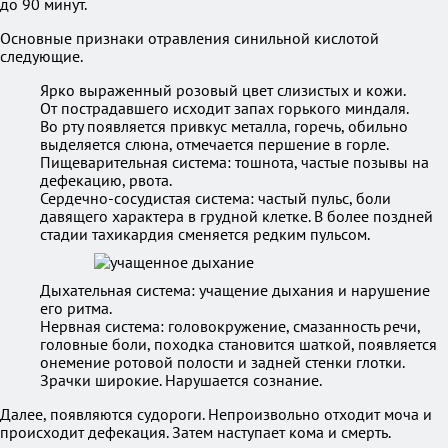
до 90 минут.
Основные признаки отравления синильной кислотой
следующие.
Ярко выраженный розовый цвет слизистых и кожи.
От пострадавшего исходит запах горького миндаля.
Во рту появляется привкус металла, горечь, обильно
выделяется слюна, отмечается першение в горле.
Пищеварительная система: тошнота, частые позывы на
дефекацию, рвота.
Сердечно-сосудистая система: частый пульс, боли
давящего характера в грудной клетке. В более поздней
стадии тахикардия сменяется редким пульсом.
Дыхательная система: учащение дыхания и нарушение
его ритма.
Нервная система: головокружение, смазанность речи,
головные боли, походка становится шаткой, появляется
онемение ротовой полости и задней стенки глотки.
Зрачки широкие. Нарушается сознание.
Далее, появляются судороги. Непроизвольно отходит моча и
происходит дефекация. Затем наступает кома и смерть.