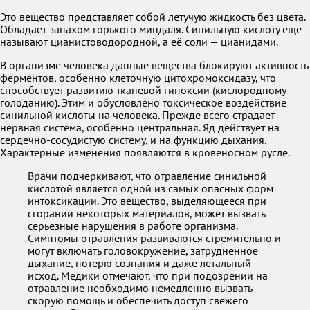
Это вещество представляет собой летучую жидкость без цвета.
Обладает запахом горького миндаля. Синильную кислоту ещё
называют цианистоводородной, а её соли — цианидами.
В организме человека данные вещества блокируют активность
ферментов, особенно клеточную цитохромоксидазу, что
способствует развитию тканевой гипоксии (кислородному
голоданию). Этим и обусловлено токсическое воздействие
синильной кислоты на человека. Прежде всего страдает
нервная система, особенно центральная. Яд действует на
сердечно-сосудистую систему, и на функцию дыхания.
Характерные изменения появляются в кровеносном русле.
Врачи подчеркивают, что отравление синильной
кислотой является одной из самых опасных форм
интоксикации. Это вещество, выделяющееся при
сгорании некоторых материалов, может вызвать
серьезные нарушения в работе организма.
Симптомы отравления развиваются стремительно и
могут включать головокружение, затрудненное
дыхание, потерю сознания и даже летальный
исход. Медики отмечают, что при подозрении на
отравление необходимо немедленно вызвать
скорую помощь и обеспечить доступ свежего