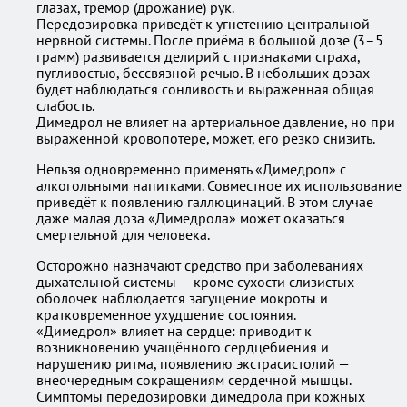
глазах, тремор (дрожание) рук.
Передозировка приведёт к угнетению центральной
нервной системы. После приёма в большой дозе (3–5
грамм) развивается делирий с признаками страха,
пугливостью, бессвязной речью. В небольших дозах
будет наблюдаться сонливость и выраженная общая
слабость.
Димедрол не влияет на артериальное давление, но при
выраженной кровопотере, может, его резко снизить.
Нельзя одновременно применять «Димедрол» с
алкогольными напитками. Совместное их использование
приведёт к появлению галлюцинаций. В этом случае
даже малая доза «Димедрола» может оказаться
смертельной для человека.
Осторожно назначают средство при заболеваниях
дыхательной системы — кроме сухости слизистых
оболочек наблюдается загущение мокроты и
кратковременное ухудшение состояния.
«Димедрол» влияет на сердце: приводит к
возникновению учащённого сердцебиения и
нарушению ритма, появлению экстрасистолий —
внеочередным сокращениям сердечной мышцы.
Симптомы передозировки димедрола при кожных