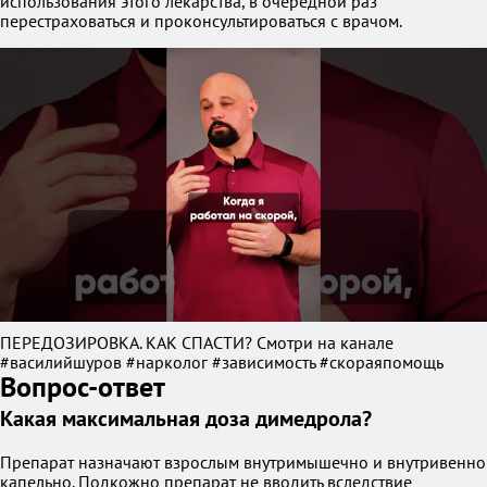
использования этого лекарства, в очередной раз
перестраховаться и проконсультироваться с врачом.
ПЕРЕДОЗИРОВКА. КАК СПАСТИ? Смотри на канале
#василийшуров #нарколог #зависимость #скораяпомощь
Вопрос-ответ
Какая максимальная доза димедрола?
Препарат назначают взрослым внутримышечно и внутривенно
капельно. Подкожно препарат не вводить вследствие