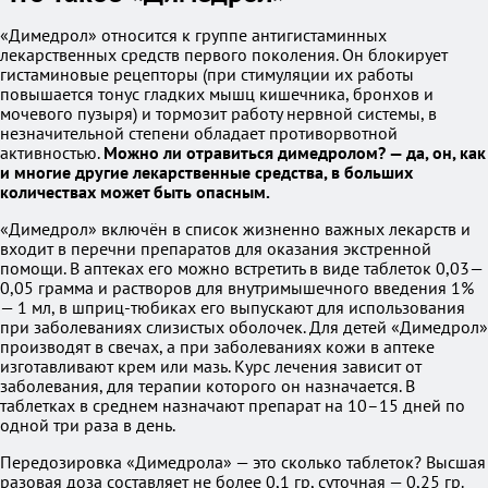
«Димедрол» относится к группе антигистаминных
лекарственных средств первого поколения. Он блокирует
гистаминовые рецепторы (при стимуляции их работы
повышается тонус гладких мышц кишечника, бронхов и
мочевого пузыря) и тормозит работу нервной системы, в
незначительной степени обладает противорвотной
активностью.
Можно ли отравиться димедролом? — да, он, как
и многие другие лекарственные средства, в больших
количествах может быть опасным.
«Димедрол» включён в список жизненно важных лекарств и
входит в перечни препаратов для оказания экстренной
помощи. В аптеках его можно встретить в виде таблеток 0,03—
0,05 грамма и растворов для внутримышечного введения 1%
— 1 мл, в шприц-тюбиках его выпускают для использования
при заболеваниях слизистых оболочек. Для детей «Димедрол»
производят в свечах, а при заболеваниях кожи в аптеке
изготавливают крем или мазь. Курс лечения зависит от
заболевания, для терапии которого он назначается. В
таблетках в среднем назначают препарат на 10–15 дней по
одной три раза в день.
Передозировка «Димедрола» — это сколько таблеток? Высшая
разовая доза составляет не более 0,1 гр, суточная — 0,25 гр.