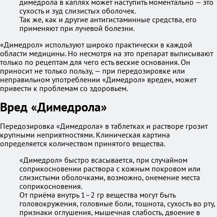
димедрола в каплях может наступить моментально — это
сухость и зуд слизистых оболочек.
Так же, как и другие антигистаминные средства, его
применяют при лучевой болезни.
«Димедрол» используют широко практически в каждой
области медицины. Но несмотря на это препарат выписывают
только по рецептам для чего есть веские основания. Он
приносит не только пользу, — при передозировке или
неправильном употреблении «Димедрол» вреден, может
привести к проблемам со здоровьем.
Вред «Димедрола»
Передозировка «Димедрола» в таблетках и растворе грозит
крупными неприятностями. Клиническая картина
определяется количеством принятого вещества.
«Димедрол» быстро всасывается, при случайном
соприкосновении раствора с кожным покровом или
слизистыми оболочками, возможно, онемение места
соприкосновения.
От приёма внутрь 1–2 гр вещества могут быть
головокружения, головные боли, тошнота, сухость во рту,
признаки оглушения, мышечная слабость, двоение в