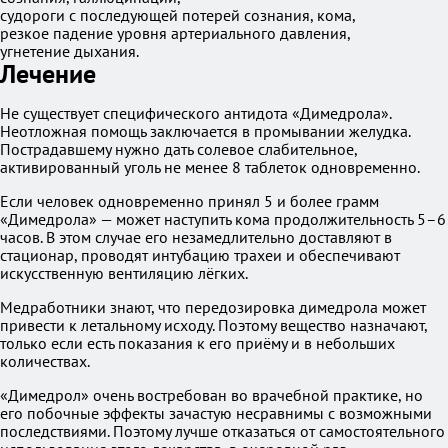
судороги с последующей потерей сознания, кома,
резкое падение уровня артериального давления,
угнетение дыхания.
Лечение
Не существует специфического антидота «Димедрола».
Неотложная помощь заключается в промывании желудка.
Пострадавшему нужно дать солевое слабительное,
активированный уголь не менее 8 таблеток одновременно.
Если человек одновременно принял 5 и более грамм
«Димедрола» — может наступить кома продолжительность 5–6
часов. В этом случае его незамедлительно доставляют в
стационар, проводят интубацию трахеи и обеспечивают
искусственную вентиляцию лёгких.
Медработники знают, что передозировка димедрола может
привести к летальному исходу. Поэтому вещество назначают,
только если есть показания к его приёму и в небольших
количествах.
«Димедрол» очень востребован во врачебной практике, но
его побочные эффекты зачастую несравнимы с возможными
последствиями. Поэтому лучше отказаться от самостоятельного