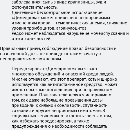
заболеваниях: сыпь в виде крапивницы, зуд и
фоточувствительность.
Длительное бесконтрольное использование
«Димедрола» может привести к непоправимым
изменениям крови — гемолитическая анемия, снижение
уровня тромбоцитов, агранулоцитоз.
Редко может наблюдаться нарушение мочеиспу скания и
отеки конечностей.
Правильный приём, соблюдение правил безопасности и
назначенной дозы не приведёт к таким зачастую
непоправимым осложнениям.
Передозировка «Димедролом» вызывает
множество обсуждений и опасений среди людей.
Многие отмечают, что этот препарат, хоть и широко
используется как антигистаминное средство, может
иметь серьезные последствия при неправильном
применении. Пользователи делятся историями о
том, как даже небольшие превышения дозы
приводили к сильной сонливости, спутанности
сознания и другим неприятным симптомам. В
социальных сетях можно встретить советы о том,
как избежать передозировки, а также
предупреждения о необходимости соблюдать