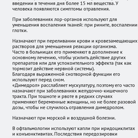
введении в течения дня более 15 мл вещества. У
человека появляются симптомы отравления.
При заболеваниях лор-органов используют для
уменьшения воспаления тканей: при рините, воспалении
глотки.
Назначают при переливании крови и кровезамещающих
растворов для уменьшения реакции организма.
Часто в больницах его применяют в дополнение к
основному лечению, чтобы усилить действие других
препаратов или для успокоительного эффекта (так как
тормозит действие нервной системы).
Благодаря выраженной снотворной функции его
используют перед сном.
«Димедрол» расслабляет мускулатуру, поэтому его часто
назначают при заболеваниях желудочно-кишечного
тракта. При тошноте и рвоте в редких случаях
применяют беременные женщины, но не более разовой
дозы, чтобы не случилось отравления димедролом.
Назначают при морской и воздушной болезни.
В офтальмологии используют капли при иридоциклитах
и конъюнктивитах. Последствия передозировки