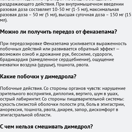
раздражающего действия. При внутримышечном введении
разовая доза составляет 10-50 мг (1-5 мл), максимальная
разовая доза – 50 мг (5 мл), высшая суточная доза – 150 мг (15
мл).
Можно ли получить передоз от феназепама?
При передозировке Феназепама усиливается выраженность
побочных действий или развивается обратный эффект —
возможен озноб и дрожание рук, бессилие, судороги,
брадикардия (замедленное сердцебиение), ощущение
нехватки воздуха (удушье), тошнота, рвота.
Какие побочки у димедрола?
Побочные действия. Со стороны органов чувств: нарушение
зрительного восприятия, диплопия, вертиго, шум в ушах,
острый лабиринтит. Со стороны пищеварительной системы:
сухость слизистой оболочки полости рта, боль в эпигастрии,
анорексия, тошнота, рвота, диарея, запор, дискомфорт в
эпигастральной области.
С чем нельзя смешивать димедрол?