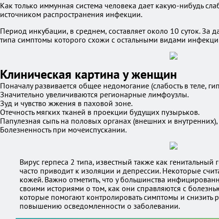
Как только иммунная система человека дает какую-нибудь сла
источником распространения инфекции.
Период инкубации, в среднем, составляет около 10 суток. За д
типа симптомы которого схожи с остальными видами инфекции
Клиническая картина у женщин
Поначалу развивается общее недомогание (слабость в теле, гипе
Значительно увеличиваются регионарные лимфоузлы.
Зуд и чувство жжения в паховой зоне.
Отечность мягких тканей в проекции будущих пузырьков.
Папулезная сыпь на половых органах (внешних и внутренних),
Болезненность при мочеиспускании.
Вирус герпеса 2 типа, известный также как генитальный
часто приводит к изоляции и депрессии. Некоторые счит
кожей. Важно отметить, что у большинства инфицированн
своими историями о том, как они справляются с болезн
которые помогают контролировать симптомы и снизить ри
повышению осведомленности о заболевании.