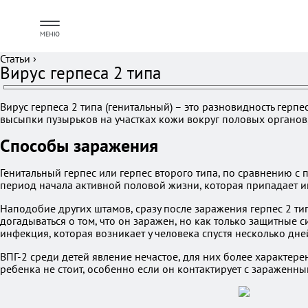
МЕНЮ
Статьи
›
Вирус герпеса 2 типа
Вирус герпеса 2 типа (генитальный) – это разновидность гер
высыпки пузырьков на участках кожи вокруг половых органов, 
Способы заражения
Генитальный герпес или герпес второго типа, по сравнению с
период начала активной половой жизни, которая припадает 
Наподобие других штамов, сразу после заражения герпес 2 ти
догадываться о том, что он заражен, но как только защитные 
инфекция, которая возникает у человека спустя несколько дн
ВПГ-2 среди детей явление нечастое, для них более характер
ребенка не стоит, особенно если он контактирует с зараженны