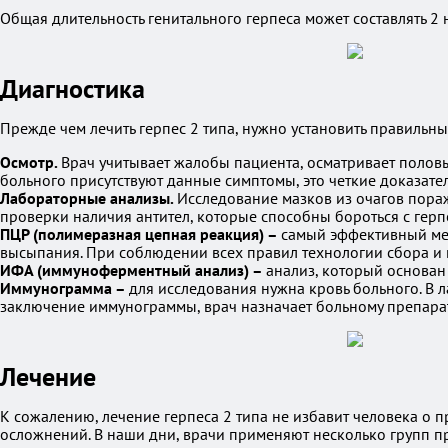
Общая длительность генитального герпеса может составлять 2 
Диагностика
Прежде чем лечить герпес 2 типа, нужно установить правильн
Осмотр.
Врач учитывает жалобы пациента, осматривает полов
больного присутствуют данные симптомы, это четкие доказательс
Лабораторные анализы.
Исследование мазков из очагов пораж
проверки наличия антител, которые способны бороться с герп
ПЦР (полимеразная цепная реакция) –
самый эффективный мет
высыпания. При соблюдении всех правил технологии сбора и и
ИФА (иммуноферментный анализ) –
анализ, который основан 
Иммунограмма –
для исследования нужна кровь больного. В
заключение иммунограммы, врач назначает больному препара
Лечение
К сожалению, лечение герпеса 2 типа не избавит человека о п
осложнений. В наши дни, врачи применяют несколько групп п