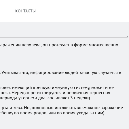
КОНТАКТЫ
и заражении человека, он протекает в форме множественно
 Учитывая это, инфицирование людей зачастую случается в
Человек имеющий крепкую иммунную систему, может и не
рпеса. Нередко регистрируется и первичная герпесная
риода у герпеса два, составляет 3 недели).
 рта и зева. Но, полностью исключать возможное заражение
бенку во время родов, или во время ухода за ним).