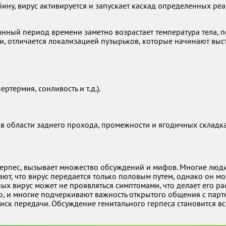
бину, вирус активируется и запускает каскад определенных ре
анный период времени заметно возрастает температура тела, по
, отличается локализацией пузырьков, которые начинают выс
ртермия, сонливость и т.д.).
 в области заднего прохода, промежности и ягодичных складка
 герпес, вызывает множество обсуждений и мифов. Многие люди 
ают, что вирус передается только половым путем, однако он м
ых вирус может не проявляться симптомами, что делает его р
ью, и многие подчеркивают важность открытого общения с пар
ск передачи. Обсуждение генитального герпеса становится вс