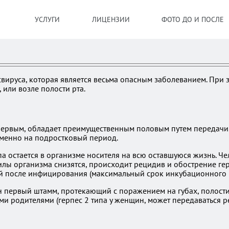
УСЛУГИ
ЛИЦЕНЗИИ
ФОТО ДО И ПОСЛЕ
песвируса, которая является весьма опасным заболеванием. Пр
или возле полости рта.
 первым, обладает преимущественным половым путем передачи.
именно на подростковый период.
па остается в организме носителя на всю оставшуюся жизнь. 
силы организма снизятся, происходит рецидив и обострение ге
ей после инфицирования (максимальный срок инкубационного пе
ен первый штамм, протекающий с поражением на губах, полости
ми родителями (герпес 2 типа у женщин, может передаваться ре