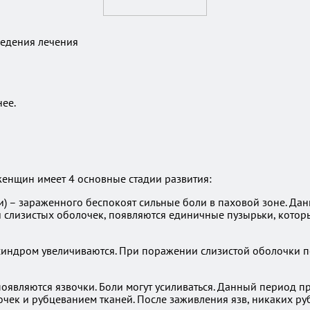
ведения лечения
нее.
женщин имеет 4 основные стадии развития:
 – зараженного беспокоят сильные боли в паховой зоне. Дан
 и слизистых оболочек, появляются единичные пузырьки, кото
 синдром увеличиваются. При поражении слизистой оболочки 
оявляются язвочки. Боли могут усиливаться. Данный период п
ек и рубцеванием тканей. После заживления язв, никаких руб