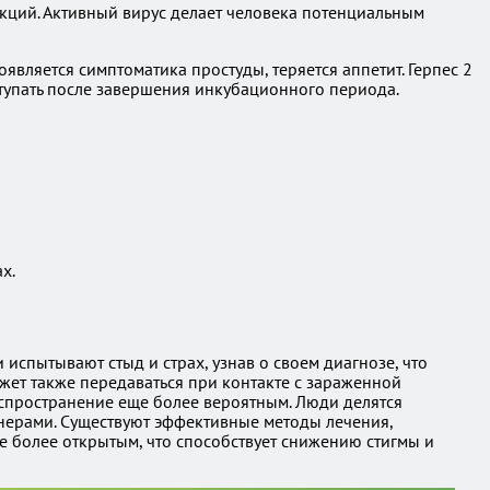
акций. Активный вирус делает человека потенциальным
является симптоматика простуды, теряется аппетит. Герпес 2
тупать после завершения инкубационного периода.
х.
испытывают стыд и страх, узнав о своем диагнозе, что
ожет также передаваться при контакте с зараженной
аспространение еще более вероятным. Люди делятся
тнерами. Существуют эффективные методы лечения,
е более открытым, что способствует снижению стигмы и