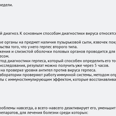
недели.
ый диагноз. К основным способам диагностики вируса относятс
ые органы на предмет наличия пузырьковой сыпи, язвочек по
тва того, что у него герпес второго типа.
ения и слизистой оболочки половых органов проводится для 
есом.
од диагностики герпеса, который способен определить его то
сследования, результат можно получить уже через 5 часов.
на проверке уровня антител против вируса герпеса.
 лаборатории проверяют работу иммунной системы, методом о
ты с иммуностимулирующим эффектом, которые восстанавлива
роблемы навсегда, а всего-навсего деактивирует его, уменьши
репаратов, для лечения болезни среди которых: