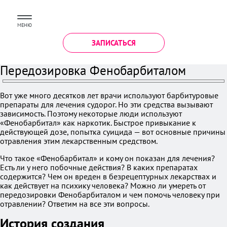
МЕНЮ
ЗАПИСАТЬСЯ
Передозировка Фенобарбиталом
Вот уже много десятков лет врачи используют барбитуровые
препараты для лечения судорог. Но эти средства вызывают
зависимость. Поэтому некоторые люди используют
«Фенобарбитал» как наркотик. Быстрое привыкание к
действующей дозе, попытка суицида — вот основные причины
отравления этим лекарственным средством.
Что такое «Фенобарбитал» и кому он показан для лечения?
Есть ли у него побочные действия? В каких препаратах
содержится? Чем он вреден в безрецептурных лекарствах и
как действует на психику человека? Можно ли умереть от
передозировки Фенобарбиталом и чем помочь человеку при
отравлении? Ответим на все эти вопросы.
История создания