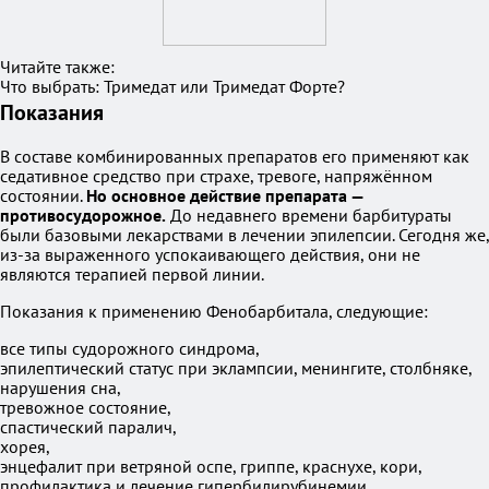
Читайте также:
Что выбрать: Тримедат или Тримедат Форте?
Показания
В составе комбинированных препаратов его применяют как
седативное средство при страхе, тревоге, напряжённом
состоянии.
Но основное действие препарата —
противосудорожное.
До недавнего времени барбитураты
были базовыми лекарствами в лечении эпилепсии. Сегодня же,
из-за выраженного успокаивающего действия, они не
являются терапией первой линии.
Показания к применению Фенобарбитала, следующие:
все типы судорожного синдрома,
эпилептический статус при эклампсии, менингите, столбняке,
нарушения сна,
тревожное состояние,
спастический паралич,
хорея,
энцефалит при ветряной оспе, гриппе, краснухе, кори,
профилактика и лечение гипербилирубинемии.