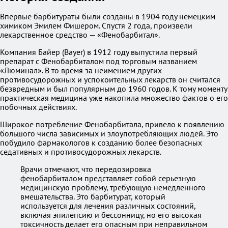
Впервые барбитураты были созданы в 1904 году немецким
химиком Эмилем Фишером. Спустя 2 года, произвели
лекарственное средство — «Фенобарбитал».
Компания Байер (Bayer) в 1912 году выпустила первый
препарат с Фенобарбиталом под торговым названием
«Люминал». В то время за неимением других
противосудорожных и успокоительных лекарств он считался
безвредным и был популярным до 1960 годов. К тому моменту
практическая медицина уже накопила множество фактов о его
побочных действиях.
Широкое потребление Фенобарбитала, привело к появлению
большого числа зависимых и злоупотребляющих людей. Это
побудило фармакологов к созданию более безопасных
седативных и противосудорожных лекарств.
Врачи отмечают, что передозировка
фенобарбиталом представляет собой серьезную
медицинскую проблему, требующую немедленного
вмешательства. Это барбитурат, который
используется для лечения различных состояний,
включая эпилепсию и бессонницу, но его высокая
токсичность делает его опасным при неправильном