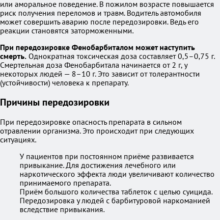
или аморальное поведение. В пожилом возрасте повышается
риск получения переломов и травм. Водитель автомобиля
может совершить аварию после передозировки. Ведь его
реакции становятся заторможенными.
При передозировке Фенобарбиталом может наступить
смерть.
Однократная токсическая доза составляет 0,5–0,75 г.
Смертельная доза Фенобарбитала начинается от 2 г, у
некоторых людей — 8–10 г. Это зависит от толерантности
(устойчивости) человека к препарату.
Причины передозировки
При передозировке опасность препарата в сильном
отравлении организма. Это происходит при следующих
ситуациях.
У пациентов при постоянном приёме развивается
привыкание. Для достижения лечебного или
наркотического эффекта люди увеличивают количество
принимаемого препарата.
Приём большого количества таблеток с целью суицида.
Передозировка у людей с барбитуровой наркоманией
вследствие привыкания.