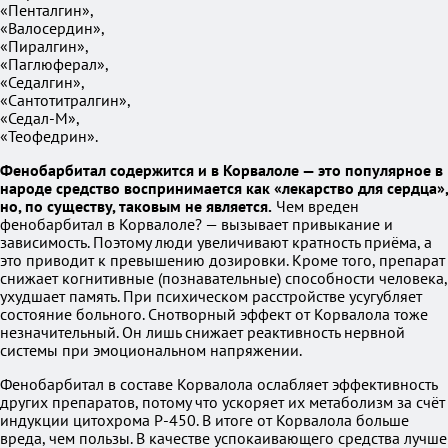
«Пенталгин»,
«Валосердин»,
«Пиралгин»,
«Паглюферал»,
«Седалгин»,
«Сантотитралгин»,
«Седал-М»,
«Теофедрин».
Фенобарбитал содержится и в Корвалоле — это популярное в
народе средство воспринимается как «лекарство для сердца»,
но, по существу, таковым не является.
Чем вреден
фенобарбитал в Корвалоле? — вызывает привыкание и
зависимость. Поэтому люди увеличивают кратность приёма, а
это приводит к превышению дозировки. Кроме того, препарат
снижает когнитивные (познавательные) способности человека,
ухудшает память. При психическом расстройстве усугубляет
состояние больного. Снотворный эффект от Корвалола тоже
незначительный. Он лишь снижает реактивность нервной
системы при эмоциональном напряжении.
Фенобарбитал в составе Корвалола ослабляет эффективность
других препаратов, потому что ускоряет их метаболизм за счёт
индукции цитохрома P-450. В итоге от Корвалола больше
вреда, чем пользы. В качестве успокаивающего средства лучше