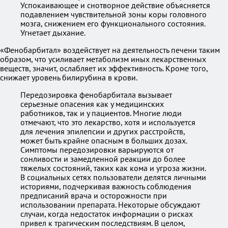
Успокаивающее и снотворное действие объясняется
подавлением чувствительной зоны коры головного
мозга, снижением его функционального состояния.
Угнетает дыхание.
«Фенобарбитал» воздействует на деятельность печени таким
образом, что усиливает метаболизм иных лекарственных
веществ, значит, ослабляет их эффективность. Кроме того,
снижает уровень билирубина в крови.
Передозировка фенобарбитала вызывает
серьезные опасения как у медицинских
работников, так и у пациентов. Многие люди
отмечают, что это лекарство, хотя и используется
для лечения эпилепсии и других расстройств,
может быть крайне опасным в больших дозах.
Симптомы передозировки варьируются от
сонливости и замедленной реакции до более
тяжелых состояний, таких как кома и угроза жизни.
В социальных сетях пользователи делятся личными
историями, подчеркивая важность соблюдения
предписаний врача и осторожности при
использовании препарата. Некоторые обсуждают
случаи, когда недостаток информации о рисках
привел к трагическим последствиям. В целом,