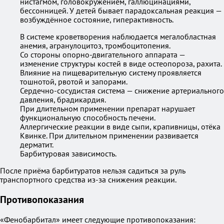
нистагмом, головокружением, галлюцинациями,
бессонницей. У детей бывает парадоксальная реакция —
возбуждённое состояние, гиперактивность.
В системе кроветворения наблюдается мегалобластная
анемия, агранулоцитоз, тромбоцитопения.
Со стороны опорно-двигательного аппарата —
изменение структуры костей в виде остеопороза, рахита.
Влияние на пищеварительную систему проявляется
тошнотой, рвотой и запорами.
Сердечно-сосудистая система — снижение артериального
давления, брадикардия.
При длительном применении препарат нарушает
функциональную способность печени.
Аллергические реакции в виде сыпи, крапивницы, отёка
Квинке. При длительном применении развивается
дерматит.
Барбитуровая зависимость.
После приёма барбитуратов нельзя садиться за руль
транспортного средства из-за снижения реакции.
Противопоказания
«Фенобарбитал» имеет следующие противопоказания: