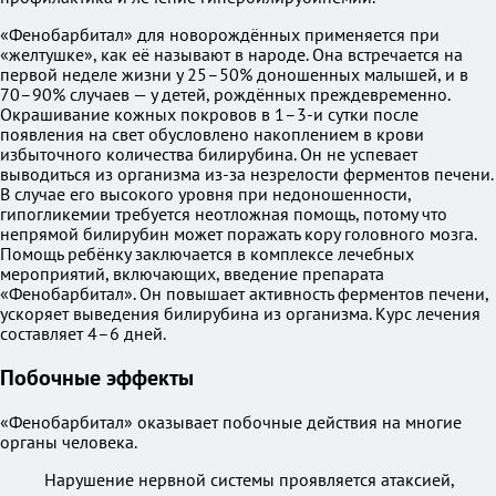
«Фенобарбитал» для новорождённых применяется при
«желтушке», как её называют в народе. Она встречается на
первой неделе жизни у 25–50% доношенных малышей, и в
70–90% случаев — у детей, рождённых преждевременно.
Окрашивание кожных покровов в 1–3-и сутки после
появления на свет обусловлено накоплением в крови
избыточного количества билирубина. Он не успевает
выводиться из организма из-за незрелости ферментов печени.
В случае его высокого уровня при недоношенности,
гипогликемии требуется неотложная помощь, потому что
непрямой билирубин может поражать кору головного мозга.
Помощь ребёнку заключается в комплексе лечебных
мероприятий, включающих, введение препарата
«Фенобарбитал». Он повышает активность ферментов печени,
ускоряет выведения билирубина из организма. Курс лечения
составляет 4–6 дней.
Побочные эффекты
«Фенобарбитал» оказывает побочные действия на многие
органы человека.
Нарушение нервной системы проявляется атаксией,