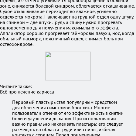
отделы, из-за чего усиливается кровообращение в больной
зоне, снижается болевой синдром, облегчается откашливание.
Сухое откашливание переходит во влажное, усиленно
отделяется мокрота. Наклеивают на грудной отдел одну штуку,
на спинной – две штуки. Грудь и спину нужно прогревать
одновременно для получения максимального эффекта.
Аппликатор хорошо прогревает гайморовы пазухи, нос, когда
обильный насморк, поясничный отдел, снимает боль при
остеохондрозе.
Читайте также:
Всё про лечение кариеса
Перцовый пластырь стал популярным средством
для облегчения симптомов бронхита. Многие
пользователи отмечают его эффективность в снятии
боли и улучшении дыхания. При использовании
важно правильно наклеивать пластырь: его следует
размещать на области груди или спины, избегая
контакта с сердцем. Перед применением