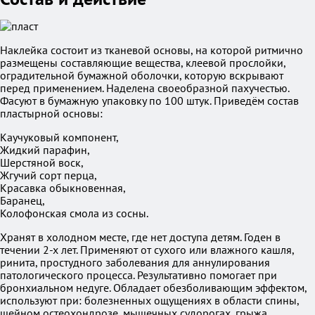
Наклейка состоит из тканевой основы, на которой ритмично
размещены составляющие вещества, клеевой прослойки,
оградительной бумажной оболочки, которую вскрывают
перед применением. Наделена своеобразной пахучестью.
Фасуют в бумажную упаковку по 100 штук. Приведём состав
пластырной основы:
Каучуковый компонент,
Жидкий парафин,
Шерстяной воск,
Жгучий сорт перца,
Красавка обыкновенная,
Баранец,
Колофонская смола из сосны.
Хранят в холодном месте, где нет доступа детям. Годен в
течении 2-х лет. Применяют от сухого или влажного кашля,
ринита, простудного заболевания для аннулирования
патологического процесса. Результативно помогает при
бронхиальном недуге. Обладает обезболивающим эффектом,
используют при: болезненных ощущениях в области спины,
шейном остеохондрозе, мышечных судорогах, грыжа