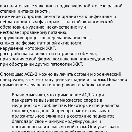
воспалительные явления в поджелудочной железе разной
степени интенсивности,
снижение сопротивляемости организма к инфекциям и
неблагоприятным факторам —, плохой экологической
обстановки, курению, некачественному и
несбалансированному питанию,
нарушения процессов переваривания еды,
снижение ферментативной активности,
нарушения моторики ЖКТ,
расстройства калиевого и натриевого обмена,
при хронической форме воспаления поджелудочной,
при обострении других патологий ЖКТ.
С помощью АСД-2 можно вылечить острый и хронический
панкреатит, в т. ч. его запущенные стадии и формы. Показано
применение лекарства и при раковых заболеваниях.
Врачи отмечают, что применение АСД-2 при
панкреатите вызывает множество споров в
медицинском сообществе. Некоторые специалисты
считают, что данный препарат может оказывать
положительное влияние на состояние пациентов
благодаря своим иммуномодулирующим и
противовоспалительным свойствам. Они указывают
на возможность улучшения обмена веществ и