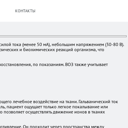
КОНТАКТЫ
илой тока (менее 50 мА), небольшим напряжением (30-80 В).
изических и биохимических реакций организма, что
осстановления, по показаниям. ВОЗ также учитывает
щего лечебное воздействие на ткани. Гальванический ток
оль, пациент ощущает только легкое покалывание или
о позволяет осуществлять движение ионов в тканях
ротивление. Он проходит через пространства между