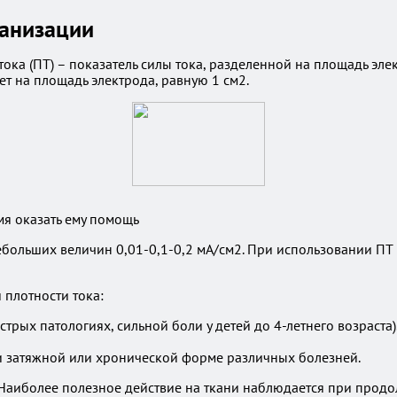
ванизации
тока (ПТ) – показатель силы тока, разделенной на площадь эле
ет на площадь электрода, равную 1 см2.
я оказать ему помощь
ебольших величин 0,01-0,1-0,2 мА/см2. При использовании ПТ
 плотности тока:
трых патологиях, сильной боли у детей до 4-летнего возраста)
при затяжной или хронической форме различных болезней.
 Наиболее полезное действие на ткани наблюдается при продо