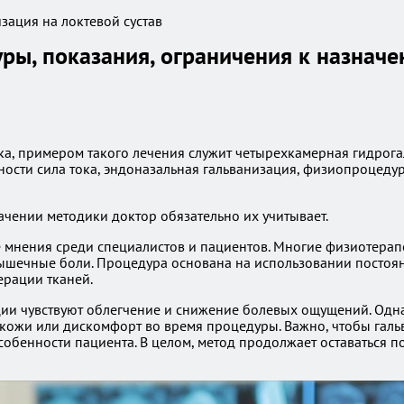
ры, показания, ограничения к назнач
, примером такого лечения служит четырехкамерная гидрогал
ости сила тока, эндоназальная гальванизация, физиопроцедур
ачении методики доктор обязательно их учитывает.
мнения среди специалистов и пациентов. Многие физиотерапе
мышечные боли. Процедура основана на использовании постоян
рации тканей.
ации чувствуют облегчение и снижение болевых ощущений. Од
 кожи или дискомфорт во время процедуры. Важно, чтобы га
собенности пациента. В целом, метод продолжает оставаться 