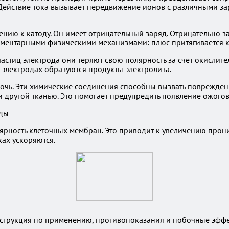
. Действие тока вызывает передвижение ионов с различными з
ию к катоду. Он имеет отрицательный заряд. Отрицательно за
ементарными физическими механизмами: плюс притягивается к 
стиц электрода они теряют свою полярность за счет окислите
х электродах образуются продукты электролиза.
лочь. Эти химические соединения способны вызвать поврежден
 другой тканью. Это помогает предупредить появление ожогов
олярность клеточных мембран. Это приводит к увеличению про
ах ускоряются.
Инструкция по применению, противопоказания и побочные эфф