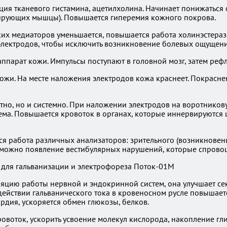
ция тканевого гистамина, ацетилхолина. Начинает понижаться
вирующих мышцы). Повышается гиперемия кожного покрова.
их медиаторов уменьшается, повышается работа холинэстераз
 электродов, чтобы исключить возникновение болевых ощущени
аппарат кожи. Импульсы поступают в головной мозг, затем реф
ожи. На месте наложения электродов кожа краснеет. Покрасне
стно, но и системно. При наложении электродов на воротников
тема. Повышается кровоток в органах, которые иннервируютс
тся работа различных анализаторов: зрительного (возникнове
 возможно появление вестибулярных нарушений, которые спров
яцию работы нервной и эндокринной систем, она улучшает се
ействии гальванического тока в кровеносном русле повышаетс
рдия, ускоряется обмен глюкозы, белков.
овоток, ускорить усвоение молекул кислорода, накопление гл