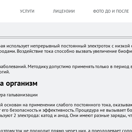
УСЛУГИ
ЛИЦЕНЗИИ
ФОТО ДО И ПОСЛЕ
рая использует непрерывный постоянный электроток с низкой с
тродами. Воздействие тока способно вызвать увеличение биоф
аболеваний. Методику допустимо применять только в период в
огий.
на организм
й основан на применении слабого постоянного тока, оказываю
т его безопасность и эффективность. Процедура не вызывает б
уют 2 электрода: катод и анод. Они имеют разные заряды, чт
оэтому ток не проходит прямо через них, а преодолевает соп