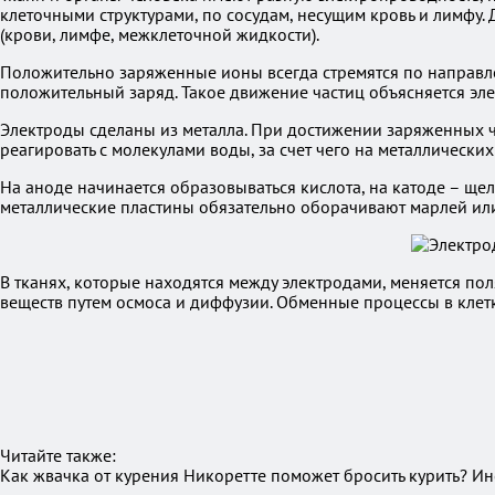
клеточными структурами, по сосудам, несущим кровь и лимфу
(крови, лимфе, межклеточной жидкости).
Положительно заряженные ионы всегда стремятся по направлен
положительный заряд. Такое движение частиц объясняется эл
Электроды сделаны из металла. При достижении заряженных ча
реагировать с молекулами воды, за счет чего на металлически
На аноде начинается образовываться кислота, на катоде – ще
металлические пластины обязательно оборачивают марлей или
В тканях, которые находятся между электродами, меняется п
веществ путем осмоса и диффузии. Обменные процессы в клетк
Читайте также:
Как жвачка от курения Никоретте поможет бросить курить? 