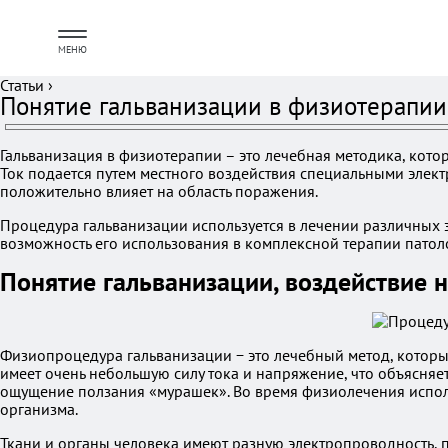
МЕНЮ
Статьи
›
Понятие гальванизации в физиотерапии
Гальванизация в физиотерапии – это лечебная методика, кото
Ток подается путем местного воздействия специальными элек
положительно влияет на область поражения.
Процедура гальванизации используется в лечении различных з
возможность его использования в комплексной терапии патол
Понятие гальванизации, воздействие 
Физиопроцедура гальванизации − это лечебный метод, которы
имеет очень небольшую силу тока и напряжение, что объясняе
ощущение ползания «мурашек». Во время физиолечения использ
организма.
Ткани и органы человека имеют разную электропроводность, п