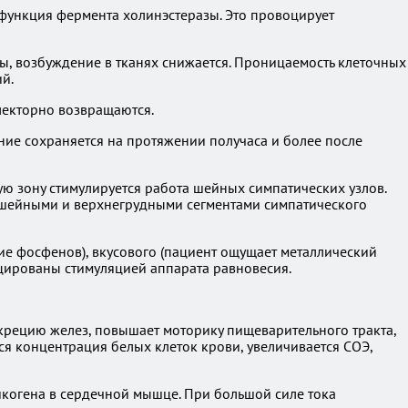
 функция фермента холинэстеразы. Это провоцирует
ы, возбуждение в тканях снижается. Проницаемость клеточных
й.
лекторно возвращаются.
ние сохраняется на протяжении получаса и более после
ую зону стимулируется работа шейных симпатических узлов.
я шейными и верхнегрудными сегментами симпатического
ние фосфенов), вкусового (пациент ощущает металлический
оцированы стимуляцией аппарата равновесия.
крецию желез, повышает моторику пищеварительного тракта,
я концентрация белых клеток крови, увеличивается СОЭ,
икогена в сердечной мышце. При большой силе тока