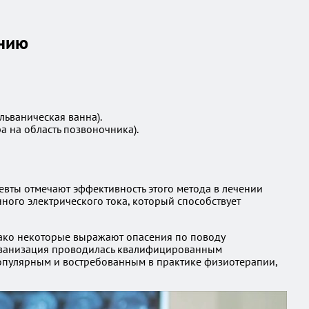
ению
ьваническая ванна).
а на область позвоночника).
вты отмечают эффективность этого метода в лечении
ного электрического тока, который способствует
нако некоторые выражают опасения по поводу
льванизация проводилась квалифицированным
популярным и востребованным в практике физиотерапии,