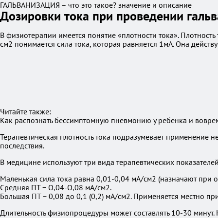
ГАЛЬВАНИЗАЦИЯ – что это такое? значение и описание
Дозировки тока при проведении галь
В физиотерапии имеется понятие «плотности тока». Плотность 
см2 понимается сила тока, которая равняется 1мА. Она действу
Читайте также:
Как распознать бессимптомную пневмонию у ребенка и воврем
Терапевтическая плотность тока подразумевает применение н
последствия.
В медицине используют три вида терапевтических показателей
Маленькая сила тока равна 0,01-0,04 мА/см2 (назначают при ос
Средняя ПТ − О,04-О,08 мА/см2.
Большая ПТ − 0,08 до 0,1 (0,2) мА/см2. Применяется местно 
Длительность физиопроцедуры может составлять 10-30 минут.