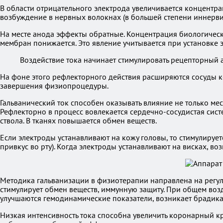
В области отрицательного электрода увеличивается концентра
возбуждение в нервных волокнах (в большей степени иннер
На месте анода эффекты обратные. Концентрация биологическ
мембран понижается. Это явление учитывается при установке
Воздействие тока начинает стимулировать рецепторный 
На фоне этого рефлекторного действия расширяются сосуды к
завершения физиопроцедуры.
Гальванический ток способен оказывать влияние не только ме
Рефлекторно в процесс вовлекается сердечно-сосудистая сис
ствола. В тканях повышается обмен веществ.
Если электроды устанавливают на кожу головы, то стимулируе
привкус во рту). Когда электроды устанавливают на висках,
Методика гальванизации в физиотерапии направлена на регул
стимулирует обмен веществ, иммунную защиту. При общем возд
улучшаются гемодинамические показатели, возникает брадика
Низкая интенсивность тока способна увеличить коронарный кр