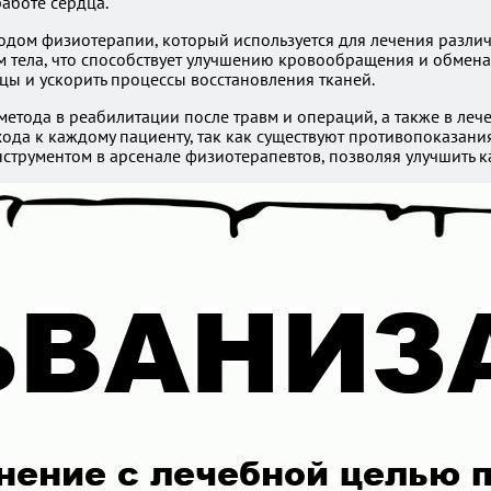
работе сердца.
тодом физиотерапии, который используется для лечения разли
м тела, что способствует улучшению кровообращения и обмена
ы и ускорить процессы восстановления тканей.
метода в реабилитации после травм и операций, а также в ле
а к каждому пациенту, так как существуют противопоказания
нструментом в арсенале физиотерапевтов, позволяя улучшить к