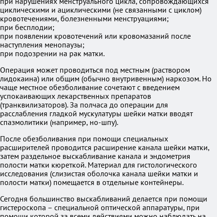
при нарушениях менструального цикла, сопровождающихся
циклическими и ациклическими (не связанными с циклом)
кровотечениями, болезненными менструациями;
при бесплодии;
при появлении кровотечений или кровомазаний после
наступления менопаузы;
при подозрении на рак матки.
Операция может проводиться под местным (раствором
лидокаина) или общим (обычно внутривенным) наркозом. Но
чаще местное обезболивание сочетают с введением
успокаивающих лекарственных препаратов
(транквилизаторов). За полчаса до операции для
расслабления гладкой мускулатуры шейки матки вводят
спазмолитики (например, но-шпу).
После обезболивания при помощи специальных
расширителей проводится расширение канала шейки матки,
затем раздельное выскабливание канала и эндометрия
полости матки кюреткой. Материал для гистологического
исследования (слизистая оболочка канала шейки матки и
полости матки) помещается в отдельные контейнеры.
Сегодня большинство выскабливаний делается при помощи
гистероскопа – специальной оптической аппаратуры, при
помощи которой за всеми действиями можно наблюдать на