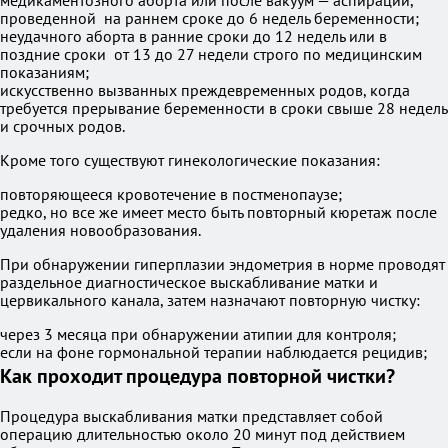
медикаментозного аборта или после вакуум — аспирации,
проведенной на раннем сроке до 6 недель беременности;
неудачного аборта в ранние сроки до 12 недель или в
поздние сроки от 13 до 27 недели строго по медицинским
показаниям;
искусственно вызванных преждевременных родов, когда
требуется прерывание беременности в сроки свыше 28 недель
и срочных родов.
Кроме того существуют гинекологические показания:
повторяющееся кровотечение в постменопаузе;
редко, но все же имеет место быть повторный кюретаж после
удаления новообразования.
При обнаружении гиперплазии эндометрия в норме проводят
раздельное диагностическое выскабливание матки и
цервикального канала, затем назначают повторную чистку:
через 3 месяца при обнаружении атипии для контроля;
если на фоне гормональной терапии наблюдается рецидив;
Как проходит процедура повторной чистки?
Процедура выскабливания матки представляет собой
операцию длительностью около 20 минут под действием