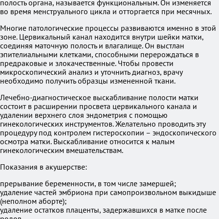
полость органа, называется функциональным. Он изменяется
во время менструального цикла и отторгается при месячных.
Многие патологические процессы развиваются именно в этой
зоне. Цервикальный канал находится внутри шейки матки,
соединяя маточную полость и влагалище. Он выстлан
эпителиальными клетками, способными перерождаться в
предраковые и злокачественные. Чтобы провести
микроскопический анализ и уточнить диагноз, врачу
необходимо получить образцы измененной ткани.
Лечебно-диагностическое выскабливание полости матки
состоит в расширении просвета цервикального канала и
удалении верхнего слоя эндометрия с помощью
гинекологических инструментов. Желательно проводить эту
процедуру под контролем гистероскопии – эндоскопического
осмотра матки. Выскабливание относится к малым
гинекологическим вмешательствам.
Показания в акушерстве:
прерывание беременности, в том числе замершей;
удаление частей эмбриона при самопроизвольном выкидыше
(неполном аборте);
удаление остатков плаценты, задержавшихся в матке после
родов.