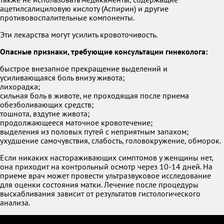
ацетилсалициловую кислоту (Аспирин) и другие
противовоспалительные компоненты.
Эти лекарства могут усилить кровоточивость.
Опасные признаки, требующие консультации гинеколога:
быстрое внезапное прекращение выделений и
усиливающаяся боль внизу живота;
лихорадка;
сильная боль в животе, не проходящая после приема
обезболивающих средств;
тошнота, вздутие живота;
продолжающееся маточное кровотечение;
выделения из половых путей с неприятным запахом;
ухудшение самочувствия, слабость, головокружение, обморок.
Если никаких настораживающих симптомов у женщины нет,
она приходит на контрольный осмотр через 10-14 дней. На
приеме врач может провести ультразвуковое исследование
для оценки состояния матки. Лечение после процедуры
выскабливания зависит от результатов гистологического
анализа.