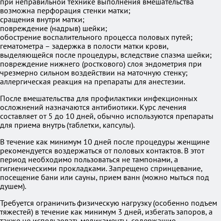
при неправильной технике выполнения вмешательства
возможна перфорация стенки матки;
сращения внутри матки;
повреждение (надрыв) шейки;
обострение воспалительного процесса половых путей;
гематометра – задержка в полости матки крови,
выделяющейся после процедуры, вследствие спазма шейки;
повреждение нижнего (росткового) слоя эндометрия при
чрезмерно сильном воздействии на маточную стенку;
аллергическая реакция на препараты для анестезии.
После вмешательства для профилактики инфекционных
осложнений назначаются антибиотики. Курс лечения
составляет от 5 до 10 дней, обычно используются препараты
для приема внутрь (таблетки, капсулы).
В течение как минимум 10 дней после процедуры женщине
рекомендуется воздержаться от половых контактов. В этот
период необходимо пользоваться не тампонами, а
гигиеническими прокладками. Запрещено спринцевание,
посещение бани или сауны, прием ванн (можно мыться под
душем).
Требуется ограничить физическую нагрузку (особенно подъем
тяжестей) в течение как минимум 3 дней, избегать запоров, а
также не использовать медикаменты, содержащие