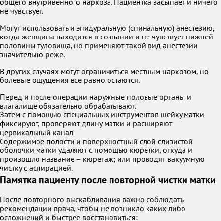
общего внутривенного наркоза. Пациентка засыпает и ничего
не чувствует.
Могут использовать и эпидуральную (спинальную) анестезию,
когда женщина находится в сознании и не чувствует нижней
половины туловища, но применяют такой вид анестезии
значительно реже.
В других случаях могут ограничиться местным наркозом, но
болевые ощущения все равно остаются.
Перед и после операции наружные половые органы и
влагалище обязательно обрабатывают.
Затем с помощью специальных инструментов шейку матки
фиксируют, проверяют длину матки и расширяют
цервикальный канал.
Содержимое полости и поверхностный слой слизистой
оболочки матки удаляют с помощью кюретки, откуда и
произошло название – кюретаж; или проводят вакуумную
чистку с аспирацией.
Памятка пациенту после повторной чистки матки
После повторного выскабливания важно соблюдать
рекомендации врача, чтобы не возникло каких-либо
осложнений и быстрее восстановиться: