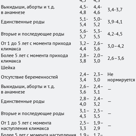
4,5
4,3
Выкидыши, аборты и т. д.
4,5-
4,4-
3,4-3,7
в анамнезе
4,8
4,6
5,1-
5,0-
Единственные роды
3,9-4,1
5,4
5,2
5,6-
5,3-
Вторые и последующие роды
4,2-4,5
5,7
5,5
От 1 до 5 лет с момента прихода
3,2–
2,6–
3,0–4,2
климакса
4,4
3,6
Более 5 лет с момента прихода
2,8–
2,0–
2,6–3,6
климакса
3,8
3,0
Шейка
2,4–
2,3–
Не
Отсутствие беременностей
3,4
3,0
нормируется
Выкидыши, аборты и т. д.
2,6–
2,4–
—
в анамнезе
3,6
3,1
2,8–
2,4–
Единственные роды
—
4,0
3,2
3,1–
2,5–
Вторые и последующие роды
—
4,3
3,5
От 1 до 5 лет с момента
2,5–
1,9–
—
наступления климакса
3,3
2,9
Более 5 лет с момента наступления
1,9–
1,7–