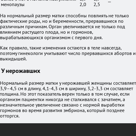
—
менопаузы
2,0
2,5
На нормальный размер матки способны повлиять не только
фактические роды, но и беременности, прервавшиеся по
различным причинам. Орган увеличивается не только под
влиянием растущего плода, но и гормонов,
вырабатывающихся организмом с первого дня.
Как правило, такие изменения остаются в теле навсегда,
поэтому гинекологи учитывают число прервавшихся абортов и
выкидышей.
У нерожавших
Нормальный размер матки у нерожавшей женщины составляет
3,9–4,5 см в длину, 4,1-4,3 см в ширину, 3,2-3,3 см составляет
толщина. Но этот показатель верен только в том случае, если
организм пациентки никогда не сталкивался с зачатием, а
незначительное увеличение связано с нормой выработки
гормонов во время развития эмбриона, который позднее
отторгся.