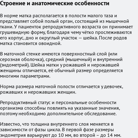
Строение и анатомические особенности
В норме матка располагается в полости малого таза и
представляет собой полый орган, состоящий из мышечной
ткани. У пациенток репродуктивного возраста он принимает
грушевидную форму, благодаря чему чётко прослеживаются
его корпус, дно и округлый участок — шейка. После родов
матка становится овоидной.
В маточной стенке имеются поверхностный слой (или
серозная оболочка), средний (мышечный) и внутренний
(эндометрий). Шейка матки у рожавшей и нерожавшей
женщины отличается, её обычный размер определяется
многими параметрами.
Норма размера маточной полости отличается у девочек,
рожавших и нерожавших женщин.
Репродуктивный статус и персональные особенности
организма способны повлиять на указанные значения,
поэтому необходимо дополнительное обследование.
Известно, что толщина внутреннего слоя меняется в
зависимости от фазы цикла. В первой фазе размеры
эндометрия варьируют до 10 мм, во второй – до 14 мм.