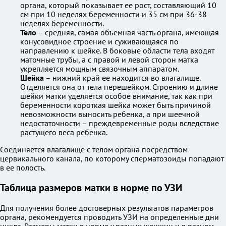
органа, который показывает ее рост, составляющий 10
см при 10 неделях беременности и 35 см при 36-38
неделях беременности.
Тело
– средняя, самая объемная часть органа, имеющая
конусовидное строение и суживающаяся по
направлению к шейке. В боковые области тела входят
маточные трубы, а с правой и левой сторон матка
укрепляется мощным связочным аппаратом.
Шейка
– нижний край ее находится во влагалище.
Отделяется она от тела перешейком. Строению и длине
шейки матки уделяется особое внимание, так как при
беременности короткая шейка может быть причиной
невозможности выносить ребенка, а при шеечной
недостаточности – преждевременные роды вследствие
растущего веса ребенка.
Соединяется влагалище с телом органа посредством
цервикального канала, по которому сперматозоиды попадают
в ее полость.
Таблица размеров матки в норме по УЗИ
Для получения более достоверных результатов параметров
органа, рекомендуется проводить УЗИ на определенные дни