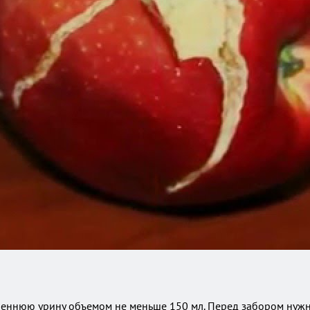
треннюю урину объемом не меньше 150 мл. Перед забором нужн