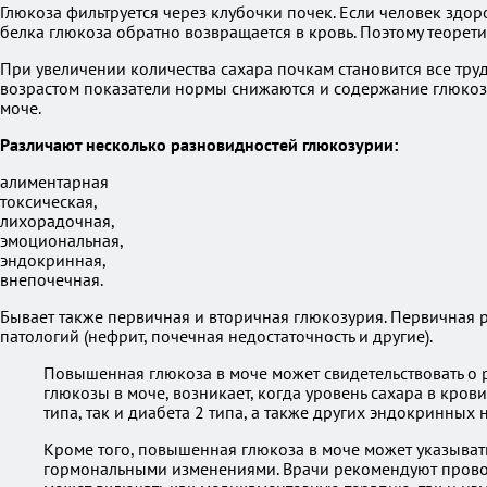
Глюкоза фильтруется через клубочки почек. Если человек здор
белка глюкоза обратно возвращается в кровь. Поэтому теорети
При увеличении количества сахара почкам становится все трудн
возрастом показатели нормы снижаются и содержание глюкоз
моче.
Различают несколько разновидностей глюкозурии:
алиментарная
токсическая,
лихорадочная,
эмоциональная,
эндокринная,
внепочечная.
Бывает также первичная и вторичная глюкозурия. Первичная р
патологий (нефрит, почечная недостаточность и другие).
Повышенная глюкоза в моче может свидетельствовать о р
глюкозы в моче, возникает, когда уровень сахара в кро
типа, так и диабета 2 типа, а также других эндокринных
Кроме того, повышенная глюкоза в моче может указывать
гормональными изменениями. Врачи рекомендуют провод