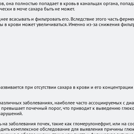
ов, она полностью попадает в кровь в канальцах органа, попа
чески в моче сахара быть не может.
ее всасывать и фильтровать его. Вследствие этого часть фермен
ы в крови может увеличиваться. Именно из-за снижения филь
азвивается при отсутствии сахара в крови и его концентрации
азличных заболеваниях, наиболее часто ассоциируемых с диабе
ви превышает почечный порог, что приводит к выведению глюко
 нарушений.
 на заболевания почек, такие как гломерулонефрит, или на с
ить комплексное обследование для выявления причины глюко