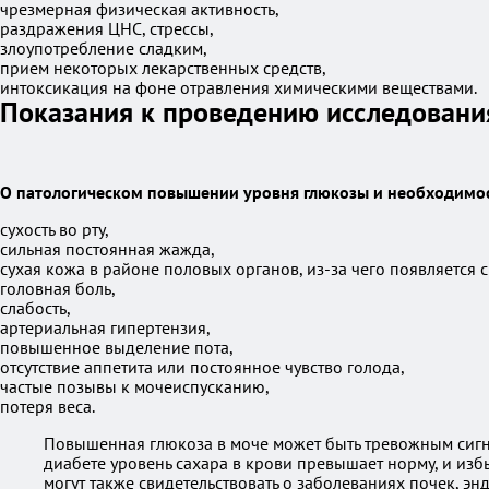
чрезмерная физическая активность,
раздражения ЦНС, стрессы,
злоупотребление сладким,
прием некоторых лекарственных средств,
интоксикация на фоне отравления химическими веществами.
Показания к проведению исследовани
О патологическом повышении уровня глюкозы и необходимос
сухость во рту,
сильная постоянная жажда,
сухая кожа в районе половых органов, из-за чего появляется с
головная боль,
слабость,
артериальная гипертензия,
повышенное выделение пота,
отсутствие аппетита или постоянное чувство голода,
частые позывы к мочеиспусканию,
потеря веса.
Повышенная глюкоза в моче может быть тревожным сигна
диабете уровень сахара в крови превышает норму, и избы
могут также свидетельствовать о заболеваниях почек, э