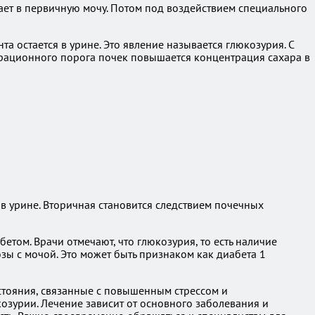
дает в первичную мочу. Потом под воздействием специального
та остается в урине. Это явление называется глюкозурия. С
трационного порога почек повышается концентрация сахара в
 в урине. Вторичная становится следствием почечных
том. Врачи отмечают, что глюкозурия, то есть наличие
зы с мочой. Это может быть признаком как диабета 1
остояния, связанные с повышенным стрессом и
зурии. Лечение зависит от основного заболевания и