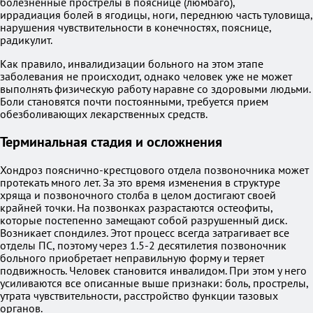
болезненные прострелы в пояснице (люмбаго),
иррадиация болей в ягодицы, ноги, переднюю часть туловища,
нарушения чувствительности в конечностях, пояснице,
радикулит.
Как правило, инвалидизации больного на этом этапе
заболевания не происходит, однако человек уже не может
выполнять физическую работу наравне со здоровыми людьми.
Боли становятся почти постоянными, требуется прием
обезболивающих лекарственных средств.
Терминальная стадия и осложнения
Хондроз пояснично-крестцового отдела позвоночника может
протекать много лет. За это время изменения в структуре
хряща и позвоночного столба в целом достигают своей
крайней точки. На позвонках разрастаются остеофиты,
которые постепенно замещают собой разрушенный диск.
Возникает спондилез. Этот процесс всегда затрагивает все
отделы ПС, поэтому через 1.5-2 десятилетия позвоночник
больного приобретает неправильную форму и теряет
подвижность. Человек становится инвалидом. При этом у него
усиливаются все описанные выше признаки: боль, прострелы,
утрата чувствительности, расстройство функции тазовых
органов.