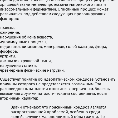
хрящевой ткани металлопротеазами матриксного типа и
лизосомальными ферментами. Описанный процесс может
развиваться под действием следующих провоцирующих
факторов:
травмы,
ожирение,
нарушения обмена веществ,
аутоиммунные процессы,
недостаток витаминов, минералов, солей кальция, фтора,
фосфора,
артриты,
дисплазия хрящевой ткани,
нарушения статики,
чрезмерные физические нагрузки.
Существует понятие об идеопатическом хондрозе, установить
причины которого не представляется возможным. Эта
разновидность патологии относится к первичным. Болезнь,
вызванная другими патологическими состояниями, носит
вторичный характер.
Врачи отмечают, что поясничный хондроз является
распространенной проблемой, особенно среди
людей, ведущих малоподвижный образ жизни. По