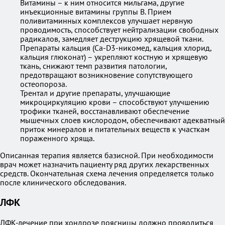
Витамины – к ним относится мильгама, другие
инъекционные витамины группы B. Прием
поливитаминных комплексов улучшает нервную
проводимость, способствует нейтрализации свободных
радикалов, замедляет деструкцию хрящевой ткани.
Препараты кальция (Ca-D3-никомед, кальция хлорид,
кальция глюконат) – укрепляют костную и хрящевую
ткань, снижают темп развития патологии,
предотвращают возникновение сопутствующего
остеопороза.
Трентал и другие препараты, улучшающие
микроциркуляцию крови – способствуют улучшению
трофики тканей, восстанавливают обеспечение
мышечных слоев кислородом, обеспечивают адекватный
приток минералов и питательных веществ к участкам
пораженного хряща.
Описанная терапия является базисной. При необходимости
врач может назначить пациенту ряд других лекарственных
средств. Окончательная схема лечения определяется только
после клинического обследования.
ЛФК
ЛФК-лечение при хондрозе поясницы должно проводиться