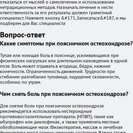
отказаться от мыслей о самолечении и использовании
нетрадиционных методов. Назначать лечение и нести
ответственность за его результаты должен грамотный
специалист. Нажмите кнопку &#171,Записаться&#187, и мы
подберем для Вас специалиста
Вопрос-ответ
Какие симптомы при поясничном остеохондрозе?
Тупая или ноющая боль в пояснице, усиливающаяся при
физических нагрузках или длительном нахождении в одной
позе. Боль может отдавать в ягодицы, бёдра, нижние
конечности. Ограниченность движений. Трудности при
сгибании-разгибании туловища, ощущение скованности,
особенно по утрам.
Чем снять боль при поясничном остеохондрозе?
Для снятия боли при поясничном остеохондрозе
рекомендуется использовать нестероидные
противовоспалительные препараты (НПВП), такие как
ибупрофен или диклофенак, а также применять местные
обезболивающие мази. Физиотерапия, массаж и лечебная
физкультура могут помочь улучшить состояние. Важно также