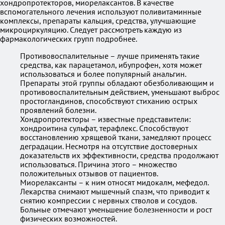
хондропротекторов, миорелаксантов. В качестве
вспомогательного лечения используют поливитаминные
комплексы, препараты кальция, средства, улучшающие
микроциркуляцию. Следует рассмотреть каждую из
фармакологических групп подробнее.
Противовоспалительные – лучше применять такие
средства, как парацетамол, ибупрофен, хотя может
использоваться и более популярный анальгин.
Препараты этой группы обладают обезболивающим и
противовоспалительным действием, уменьшают выброс
простогландинов, способствуют стиханию острых
проявлений болезни.
Хондропротекторы – известные представители:
хондроитина сульфат, терафлекс. Способствуют
восстановлению хрящевой ткани, замедляют процесс
деградации. Несмотря на отсутствие достоверных
доказательств их эффективности, средства продолжают
использоваться. Причина этого – множество
положительных отзывов от пациентов.
Миорелаксанты – к ним относят мидокалм, мефедол.
Лекарства снимают мышечный спазм, что приводит к
снятию компрессии с нервных стволов и сосудов.
Больные отмечают уменьшение болезненности и рост
физических возможностей.