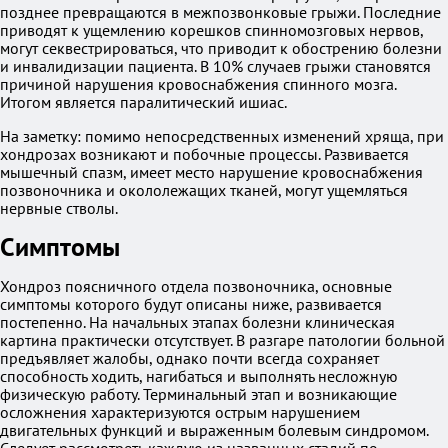
позднее превращаются в межпозвонковые грыжи. Последние
приводят к ущемлению корешков спинномозговых нервов,
могут секвестрироваться, что приводит к обострению болезни
и инвалидизации пациента. В 10% случаев грыжи становятся
причиной нарушения кровоснабжения спинного мозга.
Итогом является паралитический ишиас.
На заметку: помимо непосредственных изменений хряща, при
хондрозах возникают и побочные процессы. Развивается
мышечный спазм, имеет место нарушение кровоснабжения
позвоночника и окололежащих тканей, могут ущемляться
нервные стволы.
Симптомы
Хондроз поясничного отдела позвоночника, основные
симптомы которого будут описаны ниже, развивается
постепенно. На начальных этапах болезни клиническая
картина практически отсутствует. В разгаре патологии больной
предъявляет жалобы, однако почти всегда сохраняет
способность ходить, нагибаться и выполнять несложную
физическую работу. Терминальный этап и возникающие
осложнения характеризуются острым нарушением
двигательных функций и выраженным болевым синдромом.