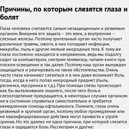
Причины, по которым слезятся глаза и
болят
Глаза человека считаются самым незащищенным и уязвимым
органом. Внешняя его защита – это веки, а внутренняя –
слезные железы. Поэтому зрительный орган часто получают
различные травмы, ожоги, в них попадают инфекции,
микробы, пыль и другие мелкие инородные тела. К тому же
глаза постоянно находятся в напряжении, ведь мы подолгу
сидит за компьютером, смотрим телевизор, читаем книги при
плохом освещении и так далее. Поэтому наш орган вынужден
защищаться и реагировать на такие обстоятельства. Очень
часто глаза начинают слезиться и в них даже возникает боль
тогда, когда в него попал инородный предмет (пыль,
ресничка, мусоринка и т.д.). При помощи слезы происходит
как бы выталкивание лишнего, после чего боль и
слезоотделение прекращается, в некоторых случаях организм
не в состоянии справиться самостоятельно и требуется
немедленная помощь офтальмолога. Помните, глаза очень
уязвимый и хрупкий орган, поэтому любое промедление или
не квалифицированные действия могут привести к утрате
зрения. Но это далеко не одна причина, при которой слезятся
глаза и ощущается боль. Рассмотрим и другие: