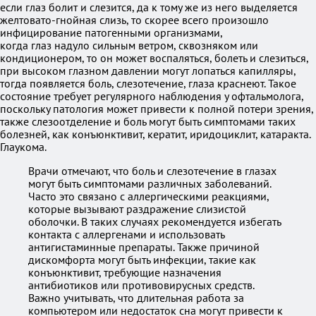
если глаз болит и слезится, да к тому же из него выделяется
желтовато-гнойная слизь, то скорее всего произошло
инфицирование патогенными организмами,
когда глаз надуло сильным ветром, сквозняком или
кондиционером, то он может воспаляться, болеть и слезиться,
при высоком глазном давлении могут лопаться капилляры,
тогда появляется боль, слезотечение, глаза краснеют. Такое
состояние требует регулярного наблюдения у офтальмолога,
поскольку патология может привести к полной потери зрения,
также слезоотделение и боль могут быть симптомами таких
болезней, как конъюнктивит, кератит, иридоциклит, катаракта.
Глаукома.
Врачи отмечают, что боль и слезотечение в глазах
могут быть симптомами различных заболеваний.
Часто это связано с аллергическими реакциями,
которые вызывают раздражение слизистой
оболочки. В таких случаях рекомендуется избегать
контакта с аллергенами и использовать
антигистаминные препараты. Также причиной
дискомфорта могут быть инфекции, такие как
конъюнктивит, требующие назначения
антибиотиков или противовирусных средств.
Важно учитывать, что длительная работа за
компьютером или недостаток сна могут привести к