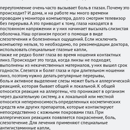
переутомление очень часто вызывает боль в глазах. Почему это
происходит? И дома, и на работе мы много времени
проводим у монитора компьютера, долго смотрим телевизор
без перерыва. А это приводит к тому, глаза находятся в
постоянном напряжении и у них начинает высыхать слизистая
оболочка. Наш организм просит о помощи в виде
слезотечения и болезненных ощущений. Если исключить
компьютер нельзя, то необходимо, по рекомендации доктора,
использовать специальные глазные капли,
также не редко болят глаза во время ношения контактных
линз. Происходит это тогда, когда линзы не подходят,
выполнены из некачественных материалов, у них вышел срок
годности. Слезятся и болят глаза и при длительном ношении
линз, поэтому нужно делать регулярные перерывы,
боль и активное выделение слезы может быть и аллергической
реакцией, которая бывает общей и локальной. К общей
относится реакция на аллергены, что проникают в организм
через дыхательную систему, а к локальной или местной
относится непереносимость определенных косметических
средств или других препаратов, которые контактируют
непосредственно с кожными покровами глаз. При
аллергических реакциях появляется покраснение, боль,
слезотечение. Для лечения применяют специальные
антигистаминные капли,