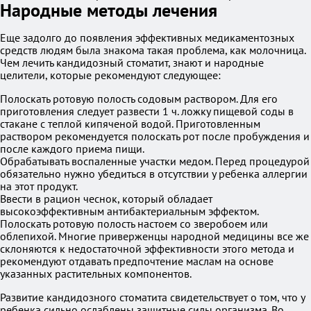
Народные методы лечения
Еще задолго до появления эффективных медикаментозных
средств людям была знакома такая проблема, как молочница.
Чем лечить кандидозный стоматит, знают и народные
целители, которые рекомендуют следующее:
Полоскать ротовую полость содовым раствором. Для его
приготовления следует развести 1 ч. ложку пищевой соды в
стакане с теплой кипяченой водой. Приготовленным
раствором рекомендуется полоскать рот после пробуждения и
после каждого приема пищи.
Обрабатывать воспаленные участки медом. Перед процедурой
обязательно нужно убедиться в отсутствии у ребенка аллергии
на этот продукт.
Ввести в рацион чеснок, который обладает
высокоэффективным антибактериальным эффектом.
Полоскать ротовую полость настоем со зверобоем или
облепихой. Многие приверженцы народной медицины все же
склоняются к недостаточной эффективности этого метода и
рекомендуют отдавать предпочтение маслам на основе
указанных растительных компонентов.
Развитие кандидозного стоматита свидетельствует о том, что у
ребенка сильно ослаблены защитные силы организма. Во