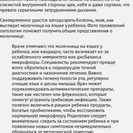
слизистой внутренней стороны щек, небе и даже гортани, что
чревато серьезными затруднениями дыхания.
Своевременно удастся заподозрить болезнь, зная, как
выглядит молочница на языке у ребенка. Фото проявлений
патологии поможет получить общие представления о
молочнице.
Врачи отмечают, что молочница на языке у
ребенка, или кандидоз, часто возникает из-за
ослабленного иммунитета или дисбаланса
микрофлоры. Специалисты рекомендуют прежде
всего обратиться к педиатру для точной
диагностики и назначения лечения. Важно
поддерживать гигиену полости рта, регулярно
очищая язык и десны малыша. Врач может
порекомендовать антимикотические препараты,
такие как нистатин или флуконазол, которые
помогут устранить грибковую инфекцию. Также
полезно включить в рацион ребенка продукты,
богатые пробиотиками, чтобы восстановить
нормальную микрофлору. Родителям следует
внимательно следить за состоянием ребенка и при
появлении новых симптомов незамедлительно
обращаться за медицинской помощью.