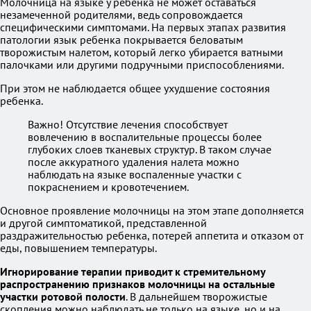
Молочница на языке у ребенка не может оставаться
незамеченной родителями, ведь сопровождается
специфическими симптомами. На первых этапах развития
патологии язык ребенка покрывается беловатым
творожистым налетом, который легко убирается ватными
палочками или другими подручными приспособлениями.
При этом не наблюдается общее ухудшение состояния
ребенка.
Важно! Отсутствие лечения способствует
вовлечению в воспалительные процессы более
глубоких слоев тканевых структур. В таком случае
после аккуратного удаления налета можно
наблюдать на языке воспаленные участки с
покраснением и кровотечением.
Основное проявление молочницы на этом этапе дополняется
и другой симптоматикой, представленной
раздражительностью ребенка, потерей аппетита и отказом от
еды, повышением температуры.
Игнорирование терапии приводит к стремительному
распространению признаков молочницы на остальные
участки ротовой полости
. В дальнейшем творожистые
скопления можно наблюдать не только на языке, но и на