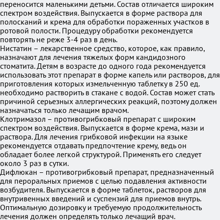
переносится маленькими детьми. Состав отличается широким
спектром воздействия. Выпускается в форме раствора для
полосканий и крема для обработки пораженных участков в
ротовой полости. Процедуру обработки рекомендуется
повторять не реже 3-4 раз в день.
Нистатин – лекарственное средство, которое, как правило,
назначают для лечения тяжелых форм кандидозного
стоматита. Детям в возрасте до одного года рекомендуется
использовать этот препарат в форме капель или растворов, для
приготовления которых измельченную таблетку в 250 ед.
необходимо растворить в стакане с водой. Состав может стать
причиной серьезных аллергических реакций, поэтому должен
назначаться только лечащим врачом.
Клотримазол – противогрибковый препарат с широким
спектром воздействия. Выпускается в форме крема, мази и
раствора. Для лечения грибковой инфекции на языке
рекомендуется отдавать предпочтение крему, ведь он
обладает более легкой структурой. Применять его следует
около 3 раз в сутки.
Дифлюкан – противогрибковый препарат, предназначенный
для пероральных приемов с целью подавления активности
возбудителя. Выпускается в форме таблеток, растворов для
внутривенных введений и суспензий для приемов внутрь.
Оптимальную дозировку и требуемую продолжительность
лечения должен определять только лечащий врач.