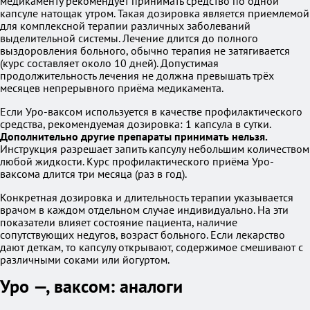
медикаменту рекомендует принимать средство по одной
капсуле натощак утром. Такая дозировка является приемлемой
для комплексной терапии различных заболеваний
выделительной системы. Лечение длится до полного
выздоровления больного, обычно терапия не затягивается
(курс составляет около 10 дней). Допустимая
продолжительность лечения не должна превышать трёх
месяцев непрерывного приёма медикамента.
Если Уро-ваксом используется в качестве профилактического
средства, рекомендуемая дозировка: 1 капсула в сутки.
Дополнительно другие препараты принимать нельзя.
Инструкция разрешает запить капсулу небольшим количеством
любой жидкости. Курс профилактического приёма Уро-
ваксома длится три месяца (раз в год).
Конкретная дозировка и длительность терапии указывается
врачом в каждом отдельном случае индивидуально. На эти
показатели влияет состояние пациента, наличие
сопутствующих недугов, возраст больного. Если лекарство
дают деткам, то капсулу открывают, содержимое смешивают с
различными соками или йогуртом.
Уро —, ваксом: аналоги