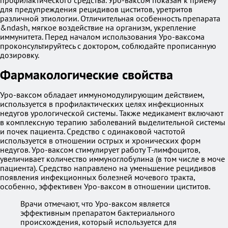
профилактического средства. Уро-ваксом показан к приёму
для предупреждения рецидивов циститов, уретритов
различной этиологии. Отличительная особенность препарата
&ndash, мягкое воздействие на организм, укрепление
иммунитета. Перед началом использования Уро-ваксома
проконсультируйтесь с доктором, соблюдайте прописанную
дозировку.
Фармакологические свойства
Уро-ваксом обладает иммуномодулирующим действием,
используется в профилактических целях инфекционных
недугов урологической системы. Также медикамент включают
в комплексную терапию заболеваний выделительной системы
и почек пациента. Средство с одинаковой частотой
используется в отношении острых и хронических форм
недугов. Уро-ваксом стимулирует работу Т-лимфоцитов,
увеличивает количество иммуноглобулина (в том числе в моче
пациента). Средство направлено на уменьшение рецидивов
появления инфекционных болезней мочевого тракта,
особенно, эффективен Уро-ваксом в отношении циститов.
Врачи отмечают, что Уро-ваксом является
эффективным препаратом бактериального
происхождения, который используется для