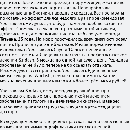
циститом. После лечения проходит пару месяцев, жжение во
время мочеиспускания портит жизнь. Перепробовала
различные антибиотики, народные средства. Все препараты
помогали, но эффект длился недолго. Врач порекомендовал
Уро-ваксом. Не думала, что будет заметен вообще какой-то
эффект. Совмещаю лекарство с разными антибиотиками,
добилась того, что рецидива цистита не было уже полгода.
Татьяна, 23 года.
На море простудилась, врач диагностировал
цистит. Пропила курс антибиотиков. Медик порекомендовал
использовать Уро-ваксом. Спустя 10 дней неприятные
симптомы исчезли. Специалист настоял на профилактическом
лечении &ndash, 3 месяца по одной капсуле в день. Рецидива
заболевания не было, теперь не боюсь ехать отдыхать.
Рекомендуют всем принимать Уро-ваксом. Единственный
минус лекарства &ndash, немаленькая стоимость. За три
месяца лечения пришлось выложить более трёх тысяч рублей.
Уро-ваксом &ndash, иммуномодулирующий препарат,
прекрасно справляется с профилактикой и лечением
заболеваний патологий выделительной системы.
Главное:
правильно принимать средство, следовать рекомендациям
доктора.
В следующем ролике специалист рассказывает о современных
возможностях иммунопрофилактики неосложненной