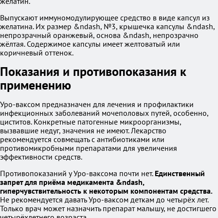
желатин.
Выпускают иммуномодулирующее средство в виде капсул из
желатина. Их размер &ndash, №3, крышечка капсулы &ndash,
непрозрачный оранжевый, основа &ndash, непрозрачно
жёлтая. Содержимое капсулы имеет желтоватый или
коричневый оттенок.
Показания и противопоказания к
применению
Уро-ваксом предназначен для лечения и профилактики
инфекционных заболеваний мочеполовых путей, особенно,
циститов. Конкретные патогенные микроорганизмы,
вызвавшие недуг, значения не имеют. Лекарство
рекомендуется совмещать с антибиотиками или
противомикробными препаратами для увеличения
эффективности средств.
Противопоказаний у Уро-ваксома почти нет.
Единственный
запрет для приёма медикамента &ndash,
гиперчувствительность к некоторым компонентам средства.
Не рекомендуется давать Уро-ваксом деткам до четырёх лет.
Только врач может назначить препарат малышу, не достигшего
четырёхлетнего возраста.